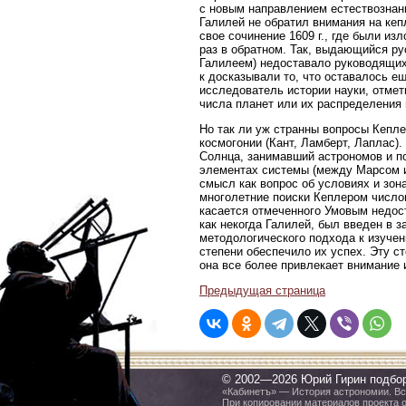
с новым направлением естествознани
Галилей не обратил внимания на кеп
свое сочинение 1609 г., где были из
раз в обратном. Так, выдающийся ру
Галилеем) недоставало руководящих
к досказывали то, что оставалось е
исследователь истории науки, отмет
числа планет или их распределения 
Но так ли уж странны вопросы Кепле
космогонии (Кант, Ламберт, Лаплас)
Солнца, занимавший астрономов и по
элементах системы (между Марсом и
смысл как вопрос об условиях и зон
многолетние поиски Кеплером число
касается отмеченного Умовым недост
как некогда Галилей, был введен в 
методологического подхода к изучен
степени обеспечило их успех. Эту с
она все более привлекает внимание 
Предыдущая страница
© 2002—2026 Юрий Гирин подбо
«Кабинетъ» — История астрономии. Все
При копировании материалов проекта 