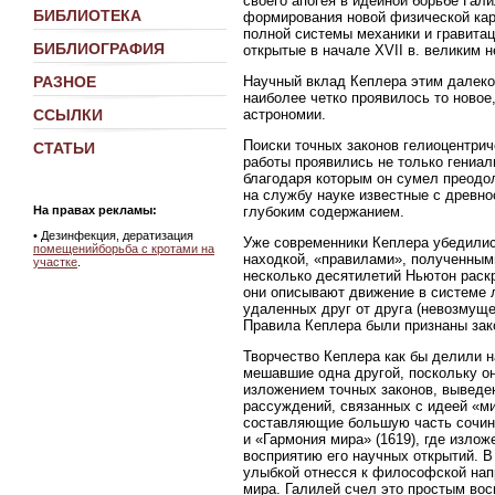
своего апогея в идейной борьбе Гали
БИБЛИОТЕКА
формирования новой физической кар
полной системы механики и гравита
БИБЛИОГРАФИЯ
открытые в начале XVII в. великим
Научный вклад Кеплера этим далеко 
РАЗНОЕ
наиболее четко проявилось то новое,
астрономии.
ССЫЛКИ
Поиски точных законов гелиоцентрич
СТАТЬИ
работы проявились не только гениал
благодаря которым он сумел преодол
на службу науке известные с древно
глубоким содержанием.
На правах рекламы:
•
Дезинфекция, дератизация
Уже современники Кеплера убедились
помещенийборьба с кротами на
находкой, «правилами», полученными
участке
.
несколько десятилетий Ньютон раск
они описывают движение в системе 
удаленных друг от друга (невозмуще
Правила Кеплера были признаны зак
Творчество Кеплера как бы делили н
мешавшие одна другой, поскольку они
изложением точных законов, выведе
рассуждений, связанных с идеей «м
составляющие большую часть сочине
и «Гармония мира» (1619), где изло
восприятию его научных открытий. В
улыбкой отнесся к философской нап
мира. Галилей счел это простым во