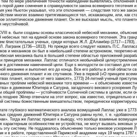
 тем по мере увеличения точности наблюдений выявлялись отклонения в
 порой даже сомнения в справедливости закона всемирного тяготения и
мя уже Ньютон указывал, что эти отклонения — следствия того же закон
йствии многих взаимно притягивающихся тел, искажающем, или, как с
ое эллиптическое движение планет. Он же высказал мысль, что планетн
я неустойчивой.
XVIII в. были созданы основы классической небесной механики, объяс
 небесных тел на единой основе закона всемирного тяготения. Эта гран
ем блистательных ученых, среди которых Ж.Л. Д'Аламбер (1717—1783), 
.Л. Лагранж (1736—1813). Но прежде всего следует назвать П.С. Лаплас
ков и механиков он был в наибольшей степени астрономом, теоретико-
ебесная механика была в большей степени областью приложений разра
и принципов механики. Лаплас отличался необычайной целеустремленно
м в достижении намеченной цели. Еще s молодости он составил для се
ной механике и выполнил его до конца. Все его работы в этой области 
ного движения планет и их спутников. Уже в первой («О принципе всеми
твах планет, которые от него зависят», 1773) 24-летний ученый приступ
евных
проблем небесной механики того времени — к объяснению известног
тва» в движении Юпитера и Сатурна, загадочного векового ускорения Л
 общей проблемы — устойчивости Солнечной системы в целом, если он
а позднее Эйлер отвечали на этот вопрос, как известно, отрицательно 
й системы божественным вмешательством, периодически корректирующ
тате глубокого математического анализа возмущений Лаплас уже в 1773 
ых средних движений Юпитера и Сатурна равны нулю, т. е. «добавочное
нак». Тогда же Лаплас пришел к выводу, что вообще взаимные возмуще
я характерным особенностям ее устройства, не могут вызвать вековых ус
ь эту систему. Не поддавалось объяснению только вековое ускорение Л
м и в работе, представленной Парижской академии наук 19 марта 1787 г.