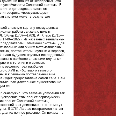
 движении планет от кеплеровых. Это
 в устойчивости Солнечной системы. В
а и что дело здесь в сложном
тали говорить, «возмущающем»
ая система может в результате
нившей сложную картину возмущенных
диозная работа связана с целым
Л. Эйлер (1707—1783), А. Клеро (1713—
а (1749—1827). Из названных гениальных
исследователем Солнечной системы. Для
батываемых ими общих математических
стью, постоянством научных интересов,
бя план будущих научных исследований
связаны с наиболее сложными случаями
рного тяготения и о вековых
ил к решению трех наиболее
о с XVII в. «большого векового
уны и к решению поставленной еще
а будет предоставлена самой себе. Сам
и объясняли длительное существование
им ее.
г. обнаружил, что вековые ускорения так
 ускорение этих планет периодически
ния планет Солнечной системы,
корений в их движениях, т. е. не могут
уны. В 1784 Лаплас возвратился к этим
, дал их полное решение. Он показал, в