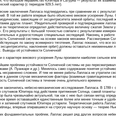
и, что большое неравенство Юпитера и Сатурна — результат их взаимн
еский характер (с периодом 929,5 лет).
еские заключения Лапласа подтвердились при сравнении их с результа
ий. В той же работе впервые было объяснено вековое ускорение Луны. 
иодическим, зависящим от эксцентриситета земной орбиты; последний ж
твием других планет. Убедительной проверкой и подтверждением лапласо
и он теоретически определил действительную величину сжатия Земли у
. Его результаты с большой точностью совпали с результатами измерен
ительных и дорогостоящих специальных экспедиций. Наконец, в работе 
ость Солнечной системы на основе законов механики. Рассматривая Сол
йствующих по закону всемирного тяготения, Лаплас показал, что все о
 эксцентриситеты, наклонения орбит) должны оставаться неизменными л
. Выводы об устойчивости Солнечной!
и о характере векового ускорения Луны произвели наиболее сильное вп
йшем проблема устойчивости Солнечной системы не раз пересматривал
ками (А. Пуанкаре и др.). Менялось само содержание понятия устойчив
ь несравненно сложнее. И тем не менее работы Лапласа не утратили сво
 в данном случае механические факторы (взаимные гравитационные во
ость Солнечной системы в течение очень длительного времени.
не закончились небесно-механические исследования Лапласа. В 1789 г.
 спутников Юпитера под действием притяжения Солнца, самой планеты
ор была чрезвычайно актуальной, так как с нею был связан метод опре
ное время остававшийся единственным более или менее точным и удоб
 и затмений спутников Юпитера устарели. Теоретическая работа Лаплас
аблицы, впервые опиравшиеся на строгую научную основу — теорию Нь
их фундаментальных проблем, Лаплас решил ряд других вопросов небе