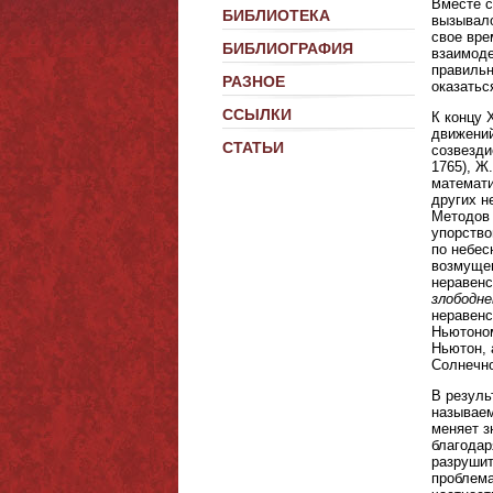
Вместе с
БИБЛИОТЕКА
вызывало
свое вре
БИБЛИОГРАФИЯ
взаимоде
правильн
РАЗНОЕ
оказатьс
ССЫЛКИ
К концу 
движений
СТАТЬИ
созвезди
1765), Ж
математи
других н
Методов 
упорство
по небес
возмущен
неравенс
злободн
неравенс
Ньютоном
Ньютон, 
Солнечно
В резуль
называем
меняет з
благодар
разрушит
проблема