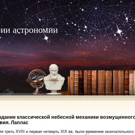
рии астрономии
оздание классической небесной механики возмущенног
вия. Лаплас
я треть XVIII и первая четверть XIX вв. были временем окончательного