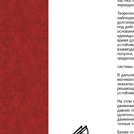
частност
периодич
Теоретич
наблюден
долгопер
под дейс
основани
единицы»
время дл
устойчив
взаимоде
полуоси,
пределах
системы 
В дальне
математи
оказалас
решающие
устойчив
На этом 
движения
давних п
(длитель
движения
точные т
Кроме эт