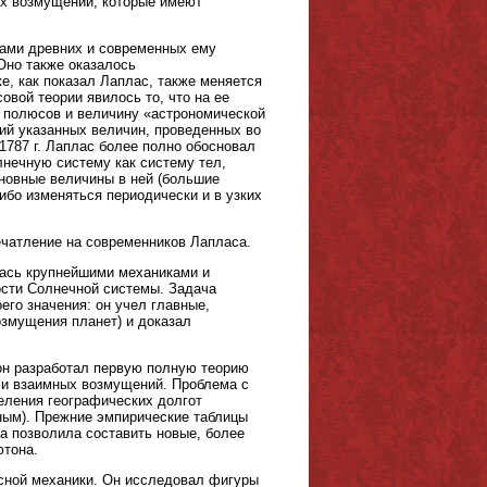
ых возмущений, которые имеют
тами древних и современных ему
Оно также оказалось
е, как показал Лаплас, также меняется
вой теории явилось то, что на ее
 полюсов и величину «астрономической
ий указанных величин, проведенных во
1787 г. Лаплас более полно обосновал
нечную систему как систему тел,
сновные величины в ней (большие
ибо изменяться периодически и в узких
ечатление на современников Лапласа.
ась крупнейшими механиками и
ости Солнечной системы. Задача
его значения: он учел главные,
змущения планет) и доказал
 он разработал первую полную теорию
 и взаимных возмущений. Проблема с
деления географических долгот
ным). Прежние эмпирические таблицы
а позволила составить новые, более
ютона.
сной механики. Он исследовал фигуры