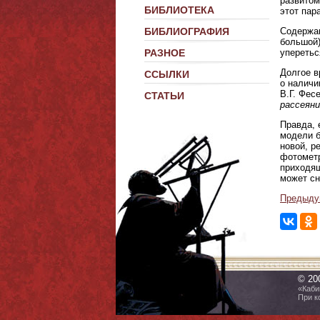
развитом
БИБЛИОТЕКА
этот пар
Содержан
БИБЛИОГРАФИЯ
большой)
уперетьс
РАЗНОЕ
Долгое в
ССЫЛКИ
о наличи
В.Г. Фес
СТАТЬИ
рассеяни
Правда, 
модели б
новой, р
фотометр
приходящ
может сн
Предыду
© 20
«Каби
При к