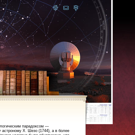
ологическим парадоксом —
астроному Х. Шезо (1744), а в более