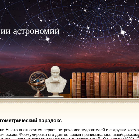
рии астрономии
отометрический парадокс
ни Ньютона относится первая встреча исследователей и с другим косм
ическим. Формулировка его долгое время приписывалась швейцарскому 