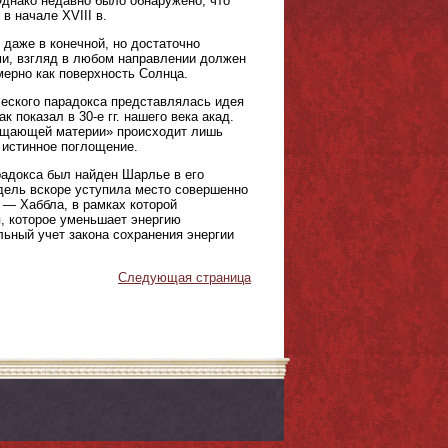
Однако недавно было обнаружено, что
в начале XVIII в.
 даже в конечной, но достаточно
ми, взгляд в любом направлении должен
имерно как поверхность Солнца.
еского парадокса представлялась идея
показал в 30-е гг. нашего века акад.
глощающей материи» происходит лишь
 истинное поглощение.
радокса был найден Шарлье в его
дель вскоре уступила место совершенно
— Хаббла, в рамках которой
, которое уменьшает энергию
ьный учет закона сохранения энергии
Следующая страница