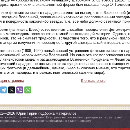
 виде — хорошо известному немецкому астроному В. Ольберсу (1826). 
адокс практически в эквивалентной форме был высказан еще Э. Галлеем 
ием фотометрического парадокса является вывод, что в бесконечной (и
 звездной Вселенной, заполненной хаотически расположенными звезда
я в поверхность какой-либо звезды, т. е. все небо должно светиться пр
ремя (начиная с Шезо) естественным способом преодоления фотометрич
и в межзвездном пространстве темной поглощающей материи. Однако, как 
енков, это не снимает трудности, вследствие того, что в реальной «по
е
энергии излучения и перевод ее в другой спектральный интервал, а не
еще раньше (1908, 1922) новый способ устранения фотометрического па
есконечной иерархической Вселенной. Но сама эта космологическая мо
елятивистской модели расширяющейся Вселенной Фридмана — Леметра 
ический парадокс не возникает из-за существования красного смещения
их фотонов (в дальнейшем, однако, было высказано мнение, что тщател
ять этот парадокс и в рамках ньютоновской картины мира).
щая страница
К оглавлению
02—2026 Юрий Гирин подборка материалов
нетъ» — История астрономии. Все права на тексты книг принадлежат их авторам!
опировании материалов проекта обязательно ставить ссылку