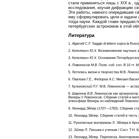
стали применяться лишь с XIX в., о
исследования, изучая дифракцию св
Эти работы, намного опередившие с
ему сформулировать цели и задачи а
тогда науки. Каждой главе предшест
петербургских астрономов в этой об
Литература
1.
Algarotti C.F.
Saggio di lettere sopra la Russi
2.
Копелевич Ю.Х.
Возникновение научных ак
3.
Копелевич Ю.Х.
Основание Петербургской 
4.
Ломоносов М.В.
Поли. соб. соч. В 10 тт. 
5. Летопись жизни и творчества М.В. Ломоно
6.
Павлова Г.Е.
,
Федоров А.С.
Михаил Василь
7.
Куликовский П.Г.
М.В. Ломоносов — астрон
8.
Шаронов В.В.
Ломоносов как организатор 
Венеры // Ломоносов. Сборник статей и мате
атмосфере Венеры из наблюдений Ломоносова
9. Леонард Эйлер (1707—1783). Сборник стат
10. Леонард Эйлер. Сборник статей в честь 
11. Рукописные материалы Л. Эйлера в Архив
12.
Эйлер Л.
Письма к ученым / Сост. Т.Н. Кл
13. Леонард Эйлер. Переписка. Аннотированн