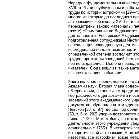
Наряду с фундаментальными исследов
XVIII в. были опубликованы и работы 
труды по истории астрономии [29—40
многие из которых до последнего в
астрономической школы XVIII в. и пр
пересмотрены заново материалы, печ
газете) «Примечания на Ведомости» 
деятельностью Российской Академии 
подготовленная сотрудниками Инстит
освещающая повседневную деятельно
исследований не дает возможности п
определенной степени восполнит это
трудов, протоколы заседаний Геогра
пор не издавались. Все они приводя
читателей. Сюда вошли и такие мате
вскоре оказались забытыми.
Книга включает предисловие и пять 
Академии наук. Вторая глава содер
обсерватории, а также дает предста
Географического департамента и осн
заседаний этого академического учр
документов обусловлена тем удивите
Невской [38, с. 97], до сих пор среди
[50, т. 6, с. 292] упорно повторяет
лишь в 1739 г. Может быть, проток
деятельности этого учреждения убе
официально с 1735 г. В четвертой г
и теоретической астрономии. В пято
известно, все астрофизические мет