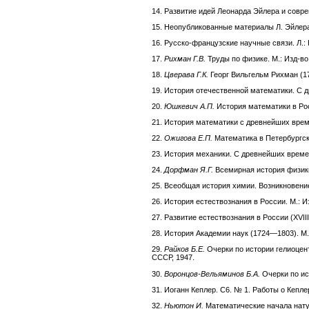
14. Развитие идей Леонарда Эйлера и соврем
15. Неопубликованные материалы Л. Эйлера 
16. Русско-французские научные связи. Л.: 
17.
Рихман Г.В.
Труды по физике. М.: Изд-во
18.
Цверава Г.К.
Георг Вильгельм Рихман (17
19. История отечественной математики. С др
20.
Юшкевич А.П.
История математики в Росс
21. История математики с древнейших време
22.
Ожигова Е.П.
Математика в Петербургско
23. История механики. С древнейших времен 
24.
Дорфман Я.Г.
Всемирная история физики 
25. Всеобщая история химии. Возникновение 
26. История естествознания в России. М.: И
27. Развитие естествознания в России (XVIII
28. История Академии наук (1724—1803). М.; 
29.
Райков Б.Е.
Очерки по истории гелиоцент
СССР, 1947.
30.
Воронцов-Вельяминов Б.А.
Очерки по ист
31. Иоганн Кеплер. С6. № 1. Работы о Кепле
32.
Ньютон И.
Математические начала натур