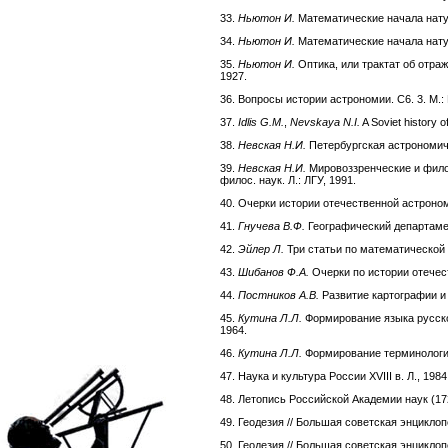
33.
Ньютон И.
Математические начала нат
34.
Ньютон И.
Математические начала натур
35.
Ньютон И.
Оптика, или трактат об отраж
1927.
36. Вопросы истории астрономии. С6. 3. М.
37.
Idlis G.M.
,
Nevskaya N.I.
A Soviet history o
38.
Невская Н.И.
Петербургская астрономичес
39.
Невская Н.И.
Мировоззренческие и филос
филос. наук. Л.: ЛГУ, 1991.
40. Очерки истории отечественной астрономи
41.
Гнучева В.Ф.
Географический департамент
42.
Эйлер Л.
Три статьи по математической к
43.
Шибанов Ф.А.
Очерки по истории отечест
44.
Постников А.В.
Развитие картографии и 
45.
Кутина Л.Л.
Формирование языка русской
1964.
46.
Кутина Л.Л.
Формирование терминологии 
47. Наука и культура России XVIII в. Л., 1984
48. Летопись Российской Академии наук (17
49. Геодезия // Большая советская энциклопед
50. Геодезия // Большая советская энциклопед