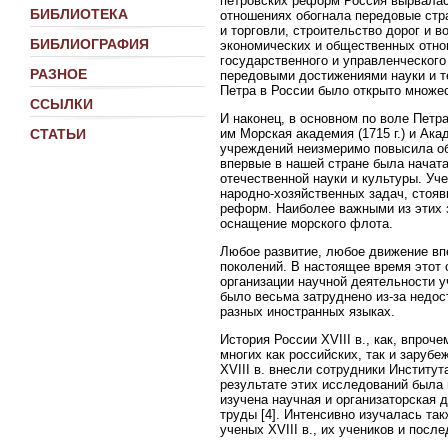
петровских реформ Россия вырвалась
БИБЛИОТЕКА
отношениях обогнала передовые стр
и торговли, строительство дорог и 
БИБЛИОГРАФИЯ
экономических и общественных отно
государственного и управленческог
РАЗНОЕ
передовыми достижениями науки и тех
Петра в России было открыто множе
ССЫЛКИ
И наконец, в основном по воле Петр
им Морская академия (1715 г.) и Ака
СТАТЬИ
учреждений неизмеримо повысила об
впервые в нашей стране была начат
отечественной науки и культуры. У
народно-хозяйственных задач, стоя
реформ. Наиболее важными из этих з
оснащение морского флота.
Любое развитие, любое движение вп
поколений. В настоящее время этот 
организации научной деятельности 
было весьма затруднено из-за недос
разных иностранных языках.
История России XVIII в., как, впроч
многих как российских, так и зарубе
XVIII в. внесли сотрудники Институт
результате этих исследований была 
изучена научная и организаторская 
труды [4]. Интенсивно изучалась так
ученых XVIII в., их учеников и посл