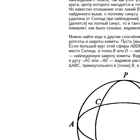
круга, центр которого находится в то
Но известно отношение этих линий
B
найденного выше, к полному синусу.
удалена от Солнца при наблюдении]
[делится] на полный синус, то и тан
измеряет, как было сказано, видимо
Можно найти еще и другим способом
долготы и широты кометы. Пусть [мы 
Если большой круг этой сферы
ABD
место Солнца, а точка
B
или
D
— наб
— наблюденную широту кометы. Видн
и дугу ⌣
AC
или ⌣
AE
— видимое расст
Δ
ABC
, прямоугольного в [точке]
B
, 