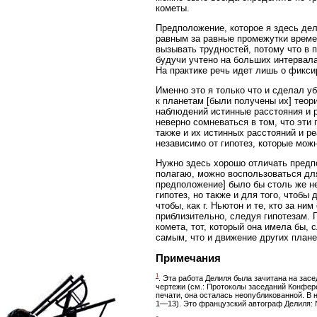
кометы.
Предположение, которое я здесь дел
равным за равные промежутки времен
вызывать трудностей, потому что в 
будучи учтено на больших интервал
На практике речь идет лишь о фикси
Именно это я только что и сделал у
к планетам [были получены их] теор
наблюдений истинные расстояния и р
неверно сомневаться в том, что эти
также и их истинных расстояний и р
независимо от гипотез, которые мо
Нужно здесь хорошо отличать предпо
полагаю, можно воспользоваться для
предположение] было бы столь же не
гипотез, но также и для того, чтобы 
чтобы, как г. Ньютон и те, кто за н
приблизительно, следуя гипотезам. 
комета, тот, который она имела бы, 
самым, что и движение других плане
Примечания
1
. Эта работа Делиля была зачитана на засе
чертежи (см.: Протоколы заседаний Конферен
печати, она осталась неопубликованной. В н
1—13). Это французский автограф Делиля: Nouv