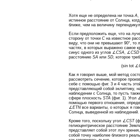
Хотя еще не определена ни точка
A
,
истинное расстояние от Солнца, когд
ближе, чем на величину перпендику
Если предположить еще, что на луч
сторону от точки
C
на известное рас
виду, что они не превышают 90°, то
частях, в которых выражено самое 
синус одного из углов ∠
CSA
, ∠
CSD
расстоянию
SA
или
SD
, которое тре
(sin tot ∠
Как я говорил выше, мой метод сост
рассмотреть сечение, которое произ
себе с помощью фиг. 3 и 4 часть э
представляющий собой эклиптику, на
наблюдении с Солнца, то пусть так
сфере плоскость
STA
(фиг. 1). Угол 
помощью первого отношения, опреде
∠
ETN
все варианты, о которых я го
Солнца, выведенной из наблюдений.
Кроме того, поскольку угол ∠
CST
(ф
гелиоцентрическое расстояние Земл
представляет собой этот луч зрения,
собой точку наиболее близкого реал
как говорилось выше.