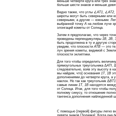
меньше четверти круга или трех зна
больше шести знаков и меньше девяти
Видно также, что углы ∠
AT1
, ∠
AT2
,
широты могут быть северными или ю
северными, а другие — южными. Легко
выбранной точку
A
на любом луче з
элонгаций кометы от Солнца.
Затем я предполагаю, что через точ
проведены перпендикуляры
1B
,
2B
,
быть продолжена в ту и другую стор
увидим, что плоскости
ATB
— это те,
луч зрения кометы, видимой с Земли
плоскости эклиптики.
Для того чтобы определить величину
прямоугольных треугольника Δ
ATI
, 
следовательно, взяв эту высоту в ка
мы найдем, что] основания
1T
,
1B
эт
дополнениями до четверти круга, а 
наклон. Но так как треугольник Δ
BT1
самые линии
1T
,
1B
находятся между
от Солнца. Итак, для того чтобы по
полному синусу, то отношение полно
тангенса дополнения наблюденной 
С помощью [первой] фигуры легко ви
девяти знаков [Зодиака]. Когда она 