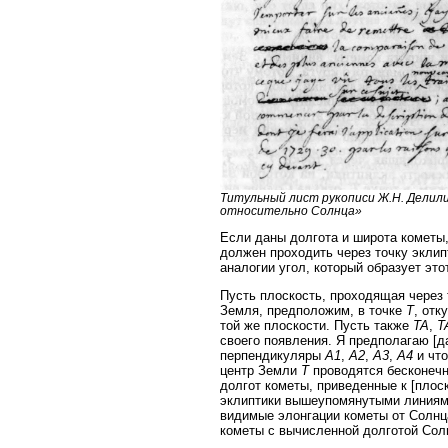
Титульный лист рукописи Ж.Н. Делил
относительно Солнца»
Если даны долгота и широта кометы,
должен проходить через точку экли
аналогии угол, который образует это
Пусть плоскость, проходящая через
Земля, предположим, в точке
T
, отк
той же плоскости. Пусть также
TA
,
T
своего появления. Я предполагаю [да
перпендикуляры
A1
,
A2
,
A3
,
A4
и что
центр Земли
T
проводятся бесконеч
долгот кометы, приведенные к [плос
эклиптики вышеупомянутыми линиям
видимые элонгации кометы от Солнц
кометы с вычисленной долготой Сол