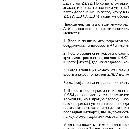
даст угол ∠
BT2
. Но когда элонгаци
знаков, и в остатке получим угол ∠
B
взять дополнение ко всему кругу в ц
∠
BT2
, ∠
BTЗ
, ∠
BT4
таким же образо
Прежде чем идти дальше, нужно рас
ATB
к плоскости эклиптики в зависи
меняется.
1. Вполне понятно, что когда угол э
соединении, то плоскость
ATB
перпен
2. После соединения кометы с Солнц
круга или трех знаков, наклон ∠
AB1
широте [места], где наблюдалась ко
3. Когда элонгация кометы от Солнца 
шести знаков, то наклон ∠
AB2
долже
Когда [же] элонгация равна шести зн
4. В шести последних знаках элонгац
∠
AB4
должен иметь те же самые изм
элонгации, но в другую сторону. Пос
наклон должен уменьшаться, а когда
насколько возможно, и он должен бы
последней четверти, вышеупомянутый
на круге элонгации или комета не п
Можно вычислить также с помощью 
наблюдении с Земли, так как угол ∠