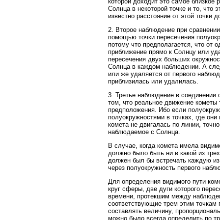
которой доходит это самое близкое 
Солнца в некоторой точке и то, что
известно расстояние от этой точки 
2. Второе наблюдение при сравнении
помощью точки пересечения полуокру
потому что предполагается, что от 
приближение прямо к Солнцу или уда
пересечения двух больших окружност
Солнца в каждом наблюдении. А сле
или же удаляется от первого наблюд
приблизилась или удалилась.
3. Третье наблюдение в соединении 
том, что реальное движение кометы 
предположения. Ибо если полуокруж
полуокружностями в точках, где они
комета не двигалась по линии, точн
наблюдаемое с Солнца.
В случае, когда комета имела види
должно было быть ни в какой из тре
должен был бы встречать каждую из
через полуокружность первого наблю
Для определения видимого пути ком
круг сферы, две дуги которого пер
времени, протекшим между наблюден
соответствующие трем этим точкам п
составлять величину, пропорционал
можно было всегда определить по тр