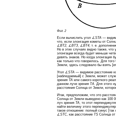
Фиг. 2
Если вычислить угол ∠
STA
— видимо
что, если элонгация кометы от Солн
∠
BT2
, ∠
BTЗ
, ∠
BT4
, т. е. дополнен
Но в этих случаях видно также, что 
элонгации всегда будет меньше четве
девять знаков. Но когда элонгация 
как только что говорилось. Для тог
Земли, здесь следовало бы взять [е
Угол ∠
STA
— видимое расстояние ко
[наблюдаемый] с Земли, может служ
зрения
TA
или самого короткого реал
данном луче зрения
ТА.
Для этого н
расстояния Солнца от Земли, котор
Итак, предположим, что это расстоя
Солнца от Земли выведено как 100 
луч зрения
TA
, то этот перпендикул
найти величину этого перпендикуля
такое отношение: полный синус [так 
∠
STC
, как расстояние
TS
Солнца от 