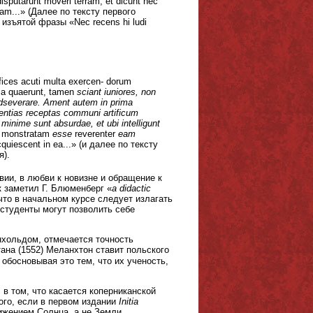
disputarunt moveri terram, et dicunt nec
am...» (Далее по тексту первого
 изъятой фразы «Nec recens hi ludi
fices acuti multa exercen- dorum
sa quaerunt, tamen
sciant iuniores, non
 adseverare. Ament autem in prima
tentias receptas communi artificum
inime sunt absurdae, et ubi intelligunt
o monstratam
esse
reverenter
eam
cquiescent in ea...» (и далее по тексту
я).
ии, в любви к новизне и обращение к
к заметил Г. Блюменберг «
a didactic
что в начальном курсе следует излагать
 студенты могут позволить себе
нхольдом, отмечается точность
тана (1552) Меланхтон ставит польского
обосновывая это тем, что их ученость,
в том, что касается коперниканской
ого, если в первом издании
Initia
ижением Солнца, а не Земли