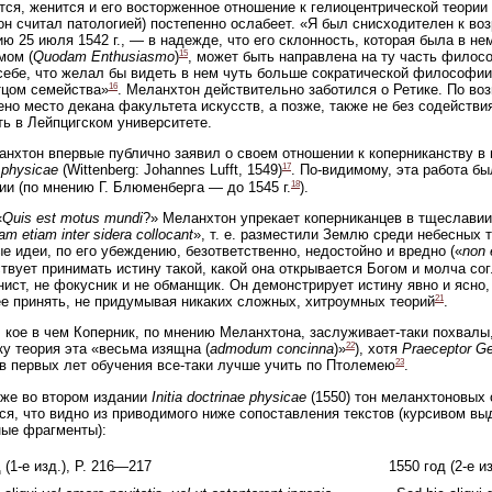
тся, женится и его восторженное отношение к гелиоцентрической теории
н считал патологией) постепенно ослабеет. «Я был снисходителен к воз
ю 25 июля 1542 г., — в надежде, что его склонность, которая была в нем
15
мом (
Quodam Enthusiasmo
)
, может быть направлена на ту часть филосо
себе, что желал бы видеть в нем чуть больше сократической философии,
16
тцом семейства»
. Меланхтон действительно заботился о Ретике. По в
но место декана факультета искусств, а позже, также не без содейств
ь в Лейпцигском университете.
нхтон впервые публично заявил о своем отношении к коперниканству в
17
 physicae
(Wittenberg: Johannes Lufft, 1549)
. По-видимому, эта работа бы
18
ии (по мнению Г. Блюменберга — до 1545 г.
).
«
Quis est motus mundi
?» Меланхтон упрекает коперниканцев в тщеславии
am etiam inter sidera collocant
», т. е. разместили Землю среди небесных 
е идеи, по его убеждению, безответственно, недостойно и вредно («
non 
твует принимать истину такой, какой она открывается Богом и молча со
ист, не фокусник и не обманщик. Он демонстрирует истину явно и ясно
21
е принять, не придумывая никаких сложных, хитроумных теорий
.
 кое в чем Коперник, по мнению Меланхтона, заслуживает-таки похвалы
22
ку теория эта «весьма изящна (
admodum concinna
)»
), хотя
Praeceptor G
23
в первых лет обучения все-таки лучше учить по Птолемею
.
же во втором издании
Initia doctrinae physicae
(1550) тон меланхтоновых 
ся, что видно из приводимого ниже сопоставления текстов (курсивом в
ые фрагменты):
 (1-е изд.), Р. 216—217
1550 год (2-е из