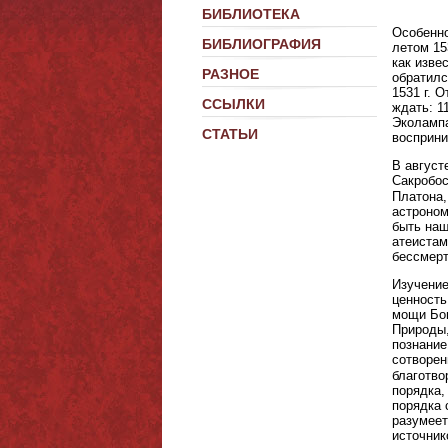
БИБЛИОТЕКА
Особенно
БИБЛИОГРАФИЯ
летом 15
как изве
РАЗНОЕ
обратилс
1531 г. 
ССЫЛКИ
ждать: 1
Эколампа
СТАТЬИ
восприни
В август
Сакробос
Платона,
астроном
быть наш
атеистам
бессмер
Изучение
ценность
мощи Бог
Природы,
познание
сотворен
благотво
порядка,
порядка 
разумеет
источник