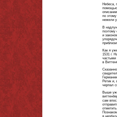
Небеса, 
помощью
описании
по этому
нежели у
В надлун
поэтому 
и законо
упорядоч
приблизи
Как я уж
1531 г. 
частыми
в Виттен
Сказанно
свидетел
Германии
Ретик и,
черпал с
Выше уже
виттенбе
сам впос
отправит
отметить
Познаком
в необхо