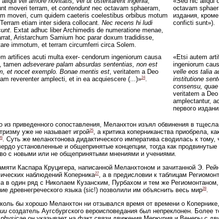
 aliqui
vel amore novitatis, vel ut ostentarent ingenia
,
«Sed hic aliqui 
unt moveri terram, et
contendunt
nec octavam sphaeram,
octavam sphaer
m moveri, cum quidem caeteris coelestibus orbibus motum
издания, кроме
 Terram etiam inter sidera collocant.
Nec recens hi ludi
conficti sunt»).
sunt
. Extat adhuc liber Archimedis de numeratione menae,
arrat, Aristarchum Samium hoc parar doxum tradidisse,
are immotum, et terram circumferri circa Solem.
em artifices acuti multa exer- cendorum ingeniorum causa
«Etsi autem arti
t, tamen
adseverare palam absurdas sententias, non est
ingeniorum cau
, et nocet exemplo. Bonae mentis est
, veritatem a Deo
velle eos talia
24
institutione sen
am reverenter amplecti, et in ea acquiescere (...)»
.
consensu, quae m
veritatem a De
amplectantur, a
первого издани
о из приведенного сопоставления, Меланхтон изъял обвинения в тщеслав
25
тризму уже не называет игрой
, а критика коперниканства приобрела, ка
26
. Суть же меланхтонова дидактического императива сводилась к тому, 
вердо установленные и общепринятые концепции, тогда как продвинутые
во с новыми или не общепринятыми мнениями и учениями.
амяти Каспара Круцигера, написанной Меланхтоном и зачитанной Э. Рей
27
ических наблюдений Коперника
, а в предисловии к таблицам Региомон
а в один ряд с Николаем Кузанским, Пурбахом и тем же Региомонтаном, 
28
ние древнегреческого языка (sic!) позволили им объяснить весь мир
.
коль бы хорошо Меланхтон ни отзывался время от времени о Копернике, 
ии
создатель Аугсбургского вероисповедания был непреклонен. Более т
 physicae
он указывает на факт связи движения Меркурия и Венеры с дв