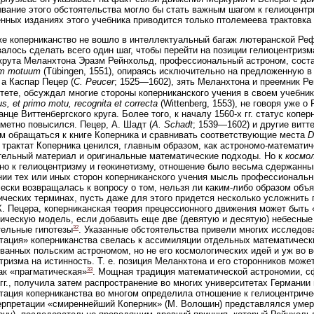
вание этого обстоятельства могло бы стать важным шагом к гелиоцентр
нных изданиях этого учебника приводится только птолемеева трактовка
е коперниканство не вошло в интеллектуальный багаж лютеранской Ре
валось сделать всего один шаг, чтобы перейти на позиции гелиоцентризма
крута Меланхтона Эразм Рейнхольд, профессиональный астроном, сост
um motuum
(Tübingen, 1551), опираясь исключительно на предложенную 
, а Каспар Пецер (
C. Peucer
; 1525—1602), зять Меланхтона и преемник Р
тете, обсуждал многие стороны коперниканского учения в своем учебни
us, et primo motu, recognita et correcta
(Wittenberg, 1553), не говоря уже 
анце Виттенбергского круга. Более того, к началу 1560-х гг. статус копе
аметно повысился. Пецер, А. Шадт (
A. Schadt
; 1539—1602) и другие вит
м обращаться к книге Коперника и сравнивать соответствующие места
D
 трактат Коперника ценился, главным образом, как астрономо-математи
ельный материал и оригинальные математические подходы. Но к
космо
но к гелиоцентризму и геокинетизму, отношение было весьма сдержанн
ии тех или иных сторон коперниканского учения мысль профессиональн
ески возвращалась к вопросу о том, нельзя ли каким-либо образом об
ических терминах, пусть даже для этого придется несколько усложнить 
. Пецера, коперниканская теория прецессионного движения может быть 
тическую модель, если добавить еще две (девятую и десятую) небесные
32
ельные гипотезы
. Указанные обстоятельства привели многих исследова
тация» коперниканства свелась к ассимиляции отдельных математическ
ванных польским астрономом, но не его космологических идей и уж во в
тризма на истинность. Т. е. позиция Меланхтона и его сторонников мож
33
ак «прагматическая»
. Мощная традиция математической астрономии, с
гг., получила затем распространение во многих университетах Германии
тация коперниканства во многом определила отношение к гелиоцентричес
ерпретации «смиреннейший Коперник» (М. Волошин) представлялся уме