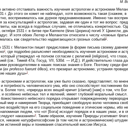
М. В
 активно отстаивать важность изучения астрологии и астрономии Мела
31 г. До этого он комет не наблюдал, хотя возможность такая (скажем, в 
стно, воспринималось как дурное предзнаменование. Именно тан воспри
я за консультацией к астрологам, задавая им один и тот же вопрос: пре
Ответы, как всегда в подобных случаях, не отличались конкретностью. О
1 октября 1531 г. в битве при Каппеле (близ Цюриха) погиб У. Цвингли, д
дус. И хотя обоих Лютер и Меланхтон относили к числу «ложных братье
1
малась как свидетельство надвигающихся грозных событий
.
е 1531 г. Меланхтон пишет предисловие (в форме письма своему давнему
2
ко
, где подробно разъясняет необходимость изучения астрономии и ас
 который утверждал «в полном согласии с религией (
religiose
), что глаз
ией (см.: Тимей 47a; Госуд. VII, 530d. —
И.Д.
). И действительно глаза д
ими руководителями в наших поисках знания о Боге. Поэтому среди ф
и (
ex professo fuerunt
άθεοι), кто презирал астрономию; устраняя провид
3
тие наших душ»
.
 астрономии и астрологии, как уже было сказано, представляет, по мн
 и потребность человеческого ума, ибо оно способствует постижению бо
а. Более того, «природа всех вещей кричит (
clamat
) [нам] о том, что Бог
 и особенно небесных тел и явлений, имеет глубокий моральный смысл.
 божественного небесного порядка открывает поврежденному первородн
ный мир и намерения Творца, приобщает свободную волю человека своб
рно воздействуя на его социальное поведение и этические нормы, ибо н
 напоминая людям, что «от [Бога] исходит порядок и в наших умах, и в 
6
следуют наказания»
. Таким образом, изучение Природы усиливает благо
ся, никакие натурфилософские (в том числе и астрономические) штудии
ом истинной веры и понимания спасительной миссии Иисуса.