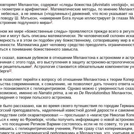
повторяет Меланхтон, содержат «следы божества (
divinitatis vestigia
)», 
7
 геометрии и арифметики
. Математические методы, по мнению Меланхт
 небесных, а не земных («подлинных») движений, что ясно указывает на
 поводу Ш. Мэтьюэн, «намерения Бога лучше иллюстрирует (в глазах 
8
строение подлунного мира»
.
ном же мире «божественные следы» проявляются прежде всего в регул
они и могут быть описаны математически. Ум человеческий склонен иск
мерность и в этом он подобен уму божественному, сотворившему мир в ег
енности. Математика дает человеку средство преодолеть ограниченност
ться к пониманию божественного замысла.
е сказал, важным рубежом в отношении Меланхтона к астрономии и аст
Начиная с этого года, его выступления в защиту астрономо-астрологичес
9
 и решительными
. Астрология становится обязательным компонентом у
10
берге
.
е позволяет перейти к вопросу об отношении Меланхтона к теории Копе
ьства современников, к сожалению, не позволяют дать точного ответа н
» познакомился с гелиоцентризмом. Однако можно с уверенностью сказа
 возможно, именно из
Narratio prima
, а не из
De Revolutionibus
Меланхтон, к
ведения о теории польского астронома.
 было рассказано, как во время своего путешествия по городам Герман
ргский преподаватель, наделенный известной долей дерзости и самомн
ледствии себя охарактеризовал — прослышал о «магистре Николае Коп
ься к нему во Фромборк, чтобы получить информацию о новой астрономи
, что посещение Ретиком Вармии состоялось если не по совету, то уж в
ившись с гелиоцентрическим учением, Ретик сразу стал коперниканцем, 
димости «астрономической реформации» и Меланхтона, что, учитывая ав