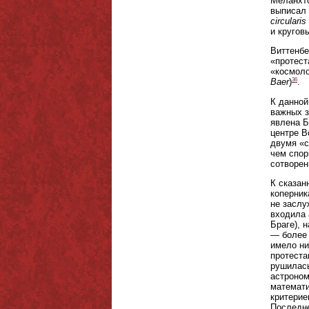
Меланхто
выписал 
circulari
и кругов
Виттенбе
«протест
«космоло
36
Baer
)
.
К данной
важных з
явлена Б
центре В
двумя «с
чем спор
сотворен
К сказан
коперник
не заслу
входила 
Браге), 
— более 
имело ни
протеста
рушилась
астроном
математи
критерие
Последне