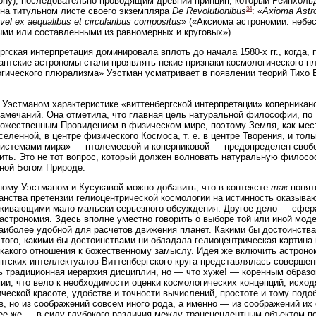
ну), последовательно проводящим древний принцип, который Рейнхоль
34
на титульном листе своего экземпляра
De Revolutionibus
: «
Axioma Astro
s vel ex aequalibus et circularibus compositus
» («Аксиома астрономии: неб
ыми или составленными из равномерных и круговых»).
ргская интерпретация доминировала вплоть до начала 1580-х гг., когда,
антские астрономы стали проявлять некие признаки космологического 
гического плюрализма» Уэстман усматривает в появлении теорий Тихо Б
 Уэстманом характеристике «виттенбергской интерпретации» коперникан
амечаний. Она отметила, что главная цель натуральной философии, по
ожественным Провидением в физическом мире, поэтому Земля, как мес
селенной, в центре физического Космоса, т. е. в центре Творения, и то
истемами мира» — птолемеевой и коперниковой — предопределен свобо
ить. Это не тот вопрос, который должен волновать натуральную философ
ной Богом Природе.
ному Уэстманом и Кусукавой можно добавить, что в контексте
так
понят
анства претензии гелиоцентрической космологии на истинность оказыва
живающими мало-мальски серьезного обсуждения. Другое дело — сфера
астрономия. Здесь вполне уместно говорить о выборе той или иной моде
наиболее удобной для расчетов движения планет. Какими бы достоинства
того, какими бы достоинствами ни обладала гелиоцентрическая картина 
какого отношения к божественному замыслу. Идея же включить астрон
нтских интеллектуалов Виттенбергского круга представлялась совершен
 традиционная иерархия дисциплин, но — что хуже! — коренным образо
ии, что вело к необходимости оценки космологических концепций, исход
ческой красоте, удобстве и точности вычислений, простоте и тому подо
в, но из соображений совсем иного рода, а именно — из соображений их
е же — в силу глубокого различия между трансцендентным объектом п