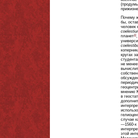
(продумы
прижизне
Почему ж
бы, оста
человек 
coelesti
30
планет
универси
coelestib
коперник
кругах з
студента
не менее
вычислит
собствен
обсужден
периодич
геоцентр
мнению К
в геоста
дополнит
интерпре
использо
гелиоцен
случае к
—1560-х 
интерпре
этой инт