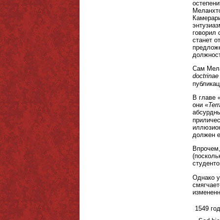
остепени
Меланхто
Камерари
энтузиаз
говорил 
станет о
предложе
должност
Сам Мела
doctrinae
публикац
В главе 
они «
Terr
абсурдны
приличес
иллюзион
должен е
Впрочем,
(посколь
студенто
Однако у
смягчает
измененн
1549 год