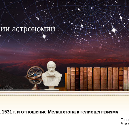
рии астрономии
 1531 г. и отношение Меланхтона к гелиоцентризму
Тепе
Что 