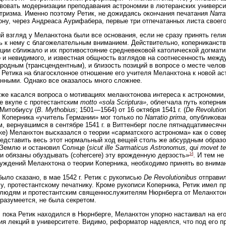
вовать модернизации преподавания астрономии в лютеранских универси
тризма. Именно поэтому Ретик, не дожидаясь окончания печатания
Narra
ну, через Андреаса Аурифабера, первые три отпечатанных листа своег
й взгляд у Меланхтона были все основания, если не сразу принять гелио
ь к нему с благожелательным вниманием. Действительно, коперниканств
ии сближало и их противостояние средневековой католической догмати
 и невидимого, и известная общность взглядов на соотнесенность меж
родным (трансцендентным), и близость позиций в вопросе о месте челове
Ретика на благосклонное отношение его учителя Меланхтона к новой а
нными. Однако все оказалось много сложнее.
же касался вопроса о мотивациях меланхтонова интереса к астрономии, 
е вкупе с протестантским
motto «sola Scriptura»
, облегчала путь коперн
 Митобиусу (
B. Mythobius
; 1501—1564) от 16 октября 1541 г. (
De Revolutio
 Коперника «учитель Германии» мог только по
Narratio prima
, опубликова
м, вернувшимся в сентябре 1541 г. в Виттенберг после пятнадцатимесячно
е) Меланхтон высказался о теории «сарматского астронома» как о совер
едставить весь этот нормальный ход вещей столь же абсурдным образом
Землю и остановил Солнце (
sicut ille Sarmaticus Astronomus, qui movet te
14
и обязаны обуздывать (cohercere) эту врожденную дерзость»
. И тем н
уждений Меланхтона о теории Коперника, необходимо принять во вниман
было сказано, в мае 1542 г. Ретик с рукописью
De Revolutionibus
отправил
у, протестантскому печатнику. Кроме рукописи Коперника, Ретик имел п
людям и протестантским священнослужителям Нюрнберга от Меланхтона,
 разумеется, не была секретом.
 пока Ретик находился в Нюрнберге, Меланхтон упорно настаивал на ег
ия лекций в университете. Видимо, реформатор надеялся, что под его 