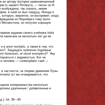
 и ее автору (которое уравновешенный
расту нашего Ретикуса, — писал он И.
 возбуждена, так сказать, неким
фии, в коей он был сведущ. Иногда я
 которую, вероятно, он воспримет, когда
озвращении из Нюрнберга тому было
ия Меланхтона, он получил хорошую
 первом издании своего учебника
Initia
ла написана за несколько лет до ее
 и в
amor novitatis
, а также в том, что
19
тел
. Защищать публично подобные
20
est honestum, et nocet exemplo
»)
. Уму
глашаться с видимостью. Бог не
, и человек —
contemplator caeli
—
, в частности, за теорию движения Луны
ermania
тут же оговаривается, что
оценок коперниканства несколько
ыделены удаленные / добавленные и
д.), fol. 39—40