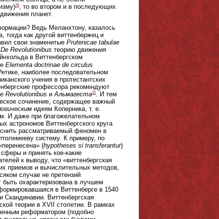
29
изму)
, то во втором и в последующих
 движения планет.
формации? Ведь Меланхтону, казалось
, тогда как другой виттенбержец и
авил свои знаменитые
Prutenicae tabulae
в
De Revolutionibus
теорию движения
ейнхольда в Виттенбергском
ке
Elementa doctrinae de circulus
о Ретике, наиболее последовательном
рниканского учения в протестантских
тенбергские профессора рекомендуют
31
e Revolutionibus
и
Альмагеста
. И тем
ческое сочинение, содержащее важный
логическим
идеям Коперника, т. е.
ым. И даже при благожелательном
ых астрономов Виттенбергского круга
ъяснить рассматриваемый феномен в
птолемееву систему. К примеру, по
«перенесена» (
hypotheses si transferantur
)
 сферы и принять кое-какие
телей к выводу, что «виттенбергская
их приемов и вычислительных методов,
сяком случае не претензий
ет быть охарактеризована в лучшем
формировавшаяся в Виттенберге в 1540
 и Скандинавии. Виттенбергская
кой теории в XVII столетии. В рамках
ренным реформатором (подобно