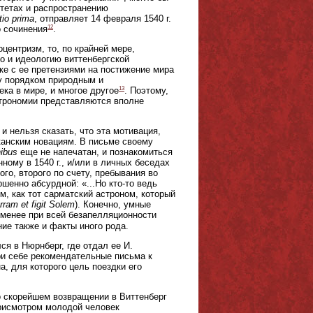
тетах и распространению
tio prima
, отправляет 14 февраля 1540 г.
12
о сочинения
.
центризм, то, по крайней мере,
о и идеологию виттенбергской
ке с ее претензиями на постижение мира
ду порядком природным и
13
ка в мире, и многое другое
. Поэтому,
строномии представляются вполне
и нельзя сказать, что эта мотивация,
иканским новациям. В письме своему
nibus
еще не напечатан, и познакомиться
нному в 1540 г., и/или в личных беседах
го, второго по счету, пребывания во
шенно абсурдной: «...Но кто-то ведь
, как тот сарматский астроном, который
rram et figit Solem
). Конечно, умные
е менее при всей безапелляционности
ие также и факты иного рода.
ся в Нюрнберг, где отдал ее И.
ри себе рекомендательные письма к
 для которого цель поездки его
о скорейшем возвращении в Виттенберг
присмотром молодой человек