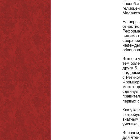
способст
гелиоцен
Меланхто
На первы
отнестис
Реформац
видимого
сверхпри
надежды 
обоснова
Выше я у
тем боле
другу Б.
с идеями
с Ретико
Фромборк
может пр
сдвинул 
правител
первых с
Как уже 
Петрейус
знатным 
ученика,
Впрочем,
для чтен