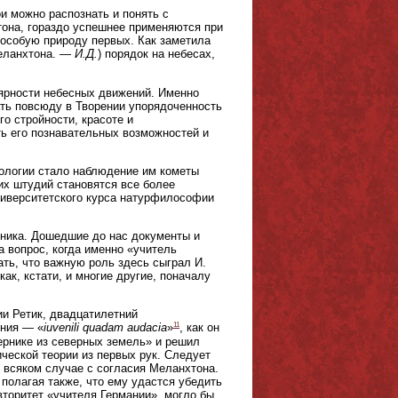
кои можно распознать и понять с
она, гораздо успешнее применяются при
 особую природу первых. Как заметила
Меланхтона. —
И.Д.
) порядок на небесах,
ярности небесных движений. Именно
ать повсюду в Творении упорядоченность
о стройности, красоте и
ь его познавательных возможностей и
рологии стало наблюдение им кометы
ких штудий становятся все более
ниверситетского курса натурфилософии
рника. Дошедшие до нас документы и
а вопрос, когда именно «учитель
ть, что важную роль здесь сыграл И.
ак, кстати, и многие другие, поначалу
ии Ретик, двадцатилетний
11
ения — «
iuvenili quadam audacia
»
, как он
ернике из северных земель» и решил
ческой теории из первых рук. Следует
о всяком случае с согласия Меланхтона.
полагая также, что ему удастся убедить
торитет «учителя Германии», могло бы