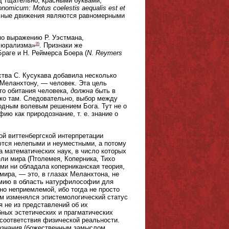
д тщательно, красными буквами,
nomicum: Motus coelestis aequalis est et
есные движения являются равномерными
 по выражению Р. Уэстмана,
35
плюрализма»
. Признаки же
раге и Н. Реймерса Боера (
N. Reymers
ства С. Кусукава добавила несколько
 Меланхтону, — человек. Эта цель
то обитания человека,
должна
быть в
лько там. Следовательно, выбор между
дным волевым решением Бога. Тут не о
ию как природознание, т. е. знание о
ой виттенбергской интерпретации
ются нелепыми и неуместными, а потому
 математических наук, в число которых
ли мира (Птолемея, Коперника, Тихо
ми ни обладала коперниканская теория,
мира, — это, в глазах Меланхтона, не
омию в область натурфилософии для
но неприемлемой, ибо тогда не просто
м изменялся эпистемологический статус
я не из представлений об их
бных эстетических и прагматических
 соответствия физической реальности.
ознания (божественным замыслом