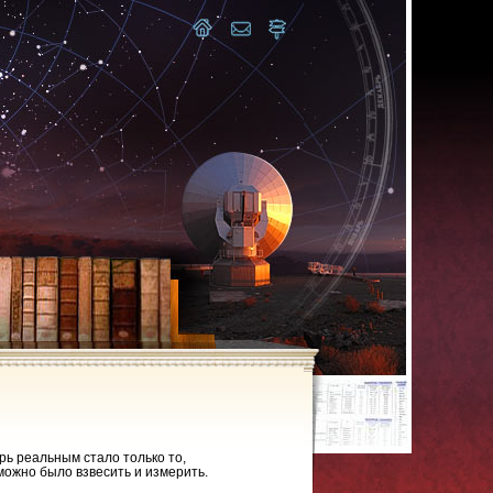
рь реальным стало только то,
можно было взвесить и измерить.