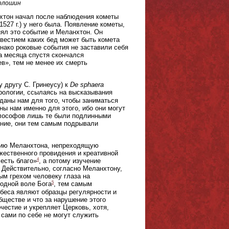
олошин
нхтон начал после наблюдения кометы
1527 г.) у него была. Появление кометы,
нял это событие и Меланхтон. Он
двестием каких бед может быть комета
днако роковые события не заставили себя
ва месяца спустя скончался
в», тем не менее их смерть
 другу С. Гринеусу) к
De sphaera
трологии, ссылаясь на высказывания
а даны нам для того, чтобы заниматься
аны нам именно для этого, ибо они могут
илософов лишь те были подлинными
ение, они тем самым подрывали
ению Меланхтона, непреходящую
жественного провидения и креативной
4
 есть благо»
, а потому изучение
 Действительно, согласно Меланхтону,
ым грехом человеку глаза на
5
одной воле Бога
, тем самым
ебеса являют образцы регулярности и
обществе и что за нарушение этого
честие и укрепляет Церковь, хотя,
 сами по себе не могут служить