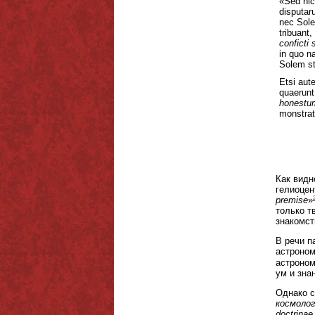
«Sed hic
disputar
nec Sole
tribuant,
conficti 
in quo n
Solem st
Etsi aut
quaerun
honestum
monstrat
Как видн
гелиоцен
premise
»
только т
знакомст
В речи п
астроном
астроном
ум и зна
Однако с
космолог
doctrinae