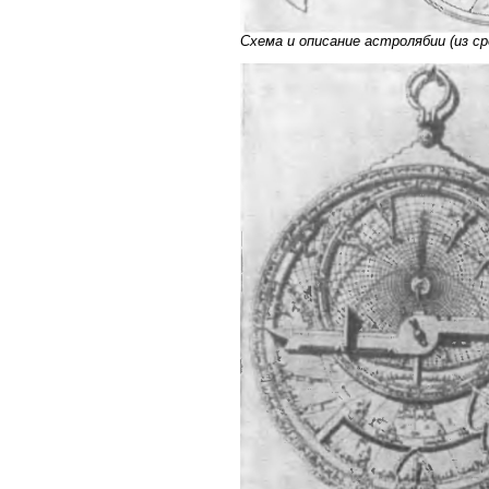
Схема и описание астролябии (из с