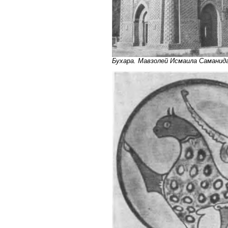
Бухара. Мавзолей Исмаила Саманид