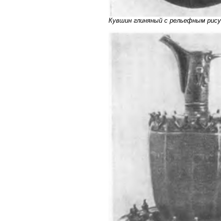
Кувшин глиняный с рельефным рисунк