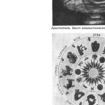
Аристотель. Бюст эллинистическое