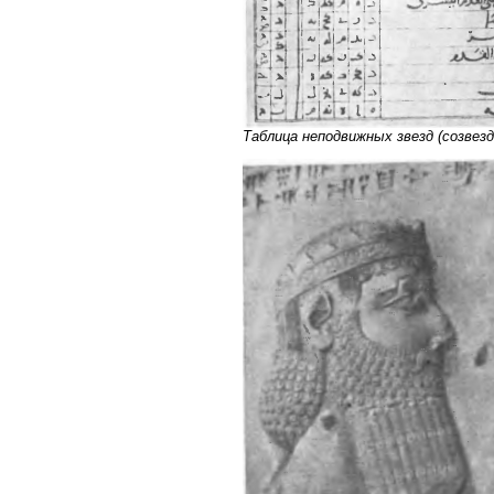
Таблица неподвижных звезд (созвез