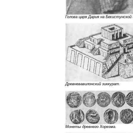
Голова царя Дария на Бехистунской 
Древневавилонский зиккурат.
Монеты древнего Хорезма.