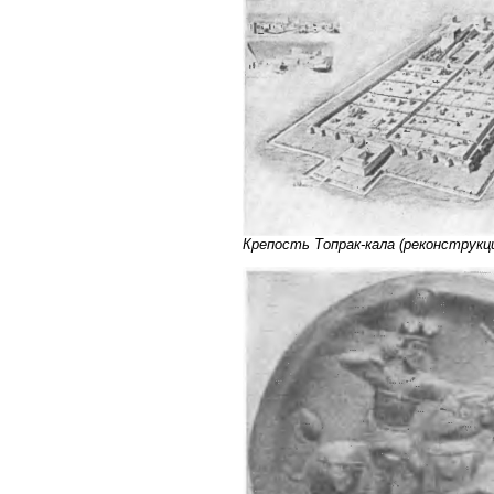
Крепость Топрак-кала (реконструкци