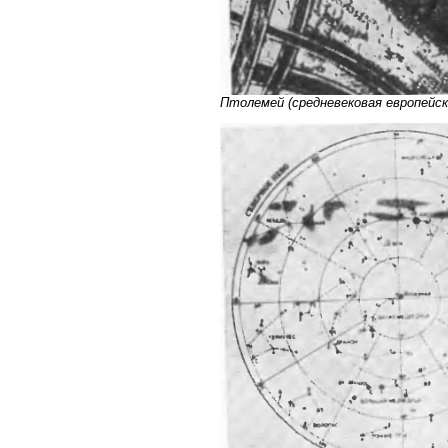
Птолемей (средневековая европейск