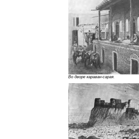
Во дворе караван-сарая.