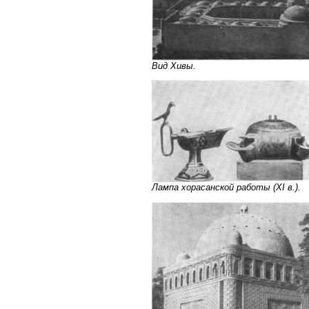
Вид Хивы.
Лампа хорасанской работы (XI в.).