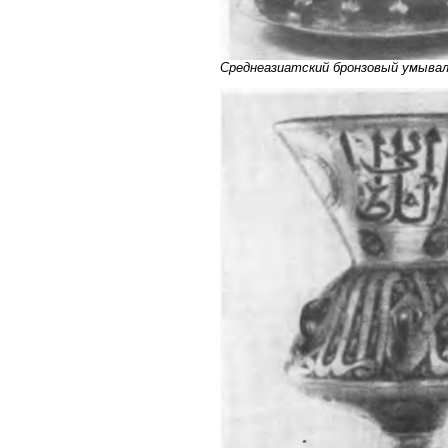
Среднеазиатский бронзовый умывал