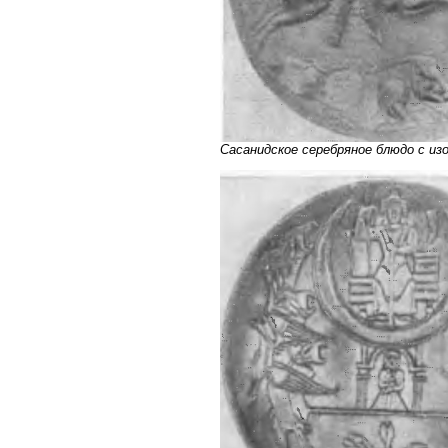
Сасанидское серебряное блюдо с из