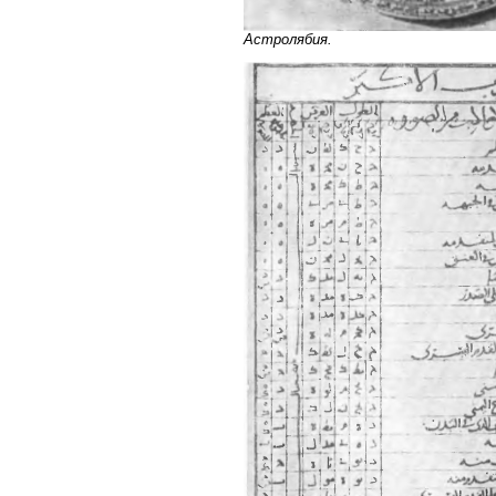
Астролябия.