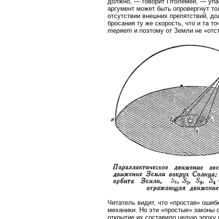
должно, — говорит Птолемей, — упаст
аргумент может быть опровергнут тол
отсутствии внешних препятствий, д
бросания ту же скорость, что и та т
теряет
и поэтому от Земли не «отс
Читатель видит, что «простая» ошиб
механики. Но эти «простые» законы 
открытие их составило целую эпоху 