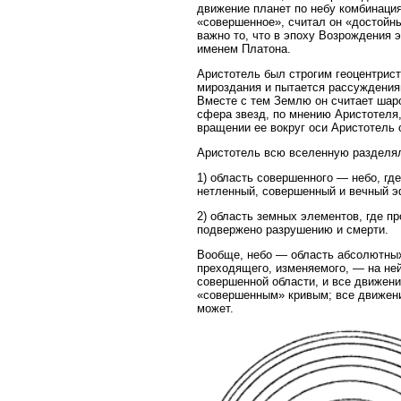
движение планет по небу комбинация
«совершенное», считал он «достойны
важно то, что в эпоху Возрождения 
именем Платона.
Аристотель был строгим геоцентрис
мироздания и пытается рассуждения
Вместе с тем Землю он считает шаро
сфера звезд, по мнению Аристотеля
вращении ее вокруг оси Аристотель 
Аристотель всю вселенную разделял
1) область совершенного — небо, гд
нетленный, совершенный и вечный эф
2) область земных элементов, где п
подвержено разрушению и смерти.
Вообще, небо — область абсолютных,
преходящего, изменяемого, — на ней
совершенной области, и все движени
«совершенным» кривым; все движения
может.