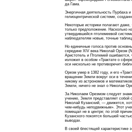
да Гама.
Энергичная деятельность Пурбаха и 
гелиоцентрической системе, созданн
Некоторые историки полагают даже, 
только предположение. Насколько н
утвердившейся птолемеевой системы
наблюдателям новые, точные таблиц
Но единичные голоса против основн
середине XIV века Николай Орезм (Ni
Аристотель и Птолемей ошибаются, 
изложил в особом «Трактате о сфере
оси нисколько не противоречит библи
Орезм умер в 1382 году, и его «Трак
вращении Земли вокруг оси в течени
никому из астрономов и математико
Земли, ничего не знал о Николае Ор
За Николаем Орезмом следует знаме
учению, Земля представляет собой с
Николай Кузанский, — движется, хот
чем-нибудь неподвижным». Этот учен
помещал не в центре; по этой причи
Кузанского покоятся большей часть
выводах.
В своей блестящей характеристике э