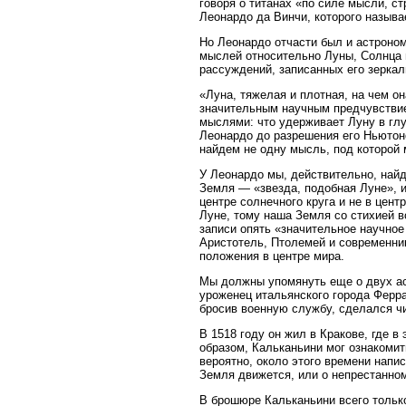
говоря о титанах «по силе мысли, ст
Леонардо да Винчи, которого назыв
Но Леонардо отчасти был и астроно
мыслей относительно Луны, Солнца и
рассуждений, записанных его зерка
«Луна, тяжелая и плотная, на чем о
значительным научным предчувствие
мыслями: что удерживает Луну в глу
Леонардо до разрешения его Ньютон
найдем не одну мысль, под которой 
У Леонардо мы, действительно, най
Земля — «звезда, подобная Луне», и
центре солнечного круга и не в центр
Луне, тому наша Земля со стихией в
записи опять «значительное научное
Аристотель, Птолемей и современни
положения в центре мира.
Мы должны упомянуть еще о двух ас
уроженец итальянского города Ферра
бросив военную службу, сделался ч
В 1518 году он жил в Кракове, где в
образом, Кальканьини мог ознакомит
вероятно, около этого времени напи
Земля движется, или о непрестанно
В брошюре Кальканьини всего тольк