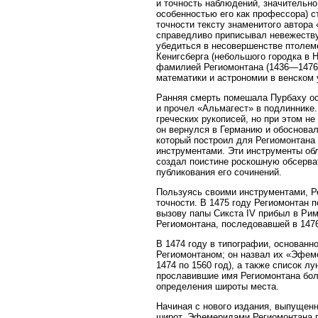
и точность наблюдений, значительно
особенностью его как профессора) с
точности тексту знаменитого автора
справедливо приписывал невежеству
убедиться в несовершенстве птолем
Кенигсберга (небольшого городка в 
фамилией Региомонтана (1436—1476)
математики и астрономии в венском
Ранняя смерть помешала Пурбаху осн
и прочел «Альмагест» в подлиннике.
греческих рукописей, но при этом н
он вернулся в Германию и обосновал
который построил для Региомонтана
инструментами. Эти инструменты об
создал поистине роскошную обсерва
публикования его сочинений.
Пользуясь своими инструментами, Р
точности. В 1475 году Региомонтан 
вызову папы Сикста IV прибыл в Ри
Региомонтана, последовавшей в 1476
В 1474 году в типографии, основан
Региомонтаном; он назвал их «Эфе
1474 по 1560 год), а также список л
прославившие имя Региомонтана боле
определения широты места.
Начиная с нового издания, выпущен
широт. Эфемеридами Региомонтана п