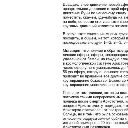
Вращательное движение первой сф
вращательное движение второй сфер
движение Луны по небесному своду в 
поместить, скажем, где-нибудь на э
на небе, со всеми его главными «не
круговых движений является возмож
В результате сочетания многих
круг
походить, в общем, на тот, который
последовательно дуги 1—2, 2—3, 3—4
Мы видим, что прямые и обратные д
лишние сферы, сферы, «возвращающ
удаленной от Земли, на каждую план
в космологической системе Аристоте
число сфер у него уменьшилось до 
56-ую сферу, которую называет «пе
приводит во вращение все другие сф
круговращение божество. Божество А
круговращение многочисленные сфе
При всем том влиянии, которым поль
потомков такими непререкаемыми, ка
полвека после смерти Аристотеля, к
вопреки Аристотелю, утверждает, чт
Аристарха отличалась от построений
Солнце, но и тем, что была основан
отношение радиуса земной орбиты к 
истинной примерно в 20 раз, но оши
Аристарха был безупречен.