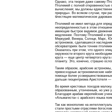
Однако, эта теория даже самому Пто
Птолемей с полной откровенностью 
вычисления; мы должны единственно
природы». Во всяком случае, при ра
блестящее математическое даровани
Птолемей не имел метода для опреде
неопределенностью в этом отношени
имеющие быстрое видимое движение 
медленнее. Поэтому Птолемей и пр
Меркурий, Венера, Солнце, Марс, Ю
астрономов, сделавшихся наследник
обсерваториях были точнее птолемее
Оказалось при этом, что одного эпи
окружности второго круга необходим
круга — еще центр четвертого круга
планету. Это, конечно, страшно ос
Таким образом, арабские астрономы
превосходные астрономические набл
помощи более усовершенствованных 
дальше геоцентризма Аристотеля — 
Во время крестовых походов малоку
образованным, утонченным, но уже 
Благодаря арабам европейские учен
«Альмагеста» с арабского языка появ
Так как монополию на интеллектуаль
стали простыми отраслями богослови