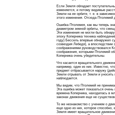
Если Земля обладает поступательны
изменяется, и потому видимые расс
Земли на ее орбите, т. е. в зависи
этого изменения. Отсюда Птолемей 
Ошибка Птолемея, как мы теперь знае
диаметром земной орбиты, что смещ
Эти изменения не могли быть обнар
эпоху Коперника техника наблюдений
году) Бессель впервые обнаружил су
созвездия Лебедя), а впоследствии 
соображениями руководствовался Коп
соображения, которыми Птолемей о
Коперника очень убедительны.
Что касается вращательного движени
например, один из них. Известно, ч
предмет отбрасывается наружу (дей
Земли отрывать от Земли и уносить 
наблюдается.
Мы видим, что Птолемей не принимае
Эта ошибка может показаться очень 
времена Коперника, находилась в мл
законах движения еще не существов
То же незнакомство с учением о дв
еще одно из них, которое способно,
Земля имеет вращательное движение 