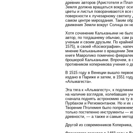
древних авторов (Аристотеля и Плат
Земля должна вращаться вокруг оси,
цветы и листья поворачиваются все 
поверхности к лучезарному светилу д
самом центре мироздания. Таким обр
движения Земли вокруг Солнца он не
Хотя сочинение Кальканьини не было
автор, по тогдашнему обычаю, сам 
ученым и своим друзьям. По крайне
1575), в своей «Космографии», напеч
мнение Кальканьини о вращении Земл
книге Мавролико помечено февралем
брошюрой Кальканьини. Впрочем, в 
противником коперникова учения о д
В 1515 году в Венеции вышло первое
издано в Париже и затем, в 1551 год
«Альмагеста».
Эта тяга к «Альмагесту», к подлинни
на наличие взглядов, колебавших у
сначала поднять астрономию на ту в
Пурбахом и Региомонтаном. Но и их
Творение Птолемея было попрежнему
только постепенно инструменты — их
древности, — а также и самые мето
Другой из современников Коперника