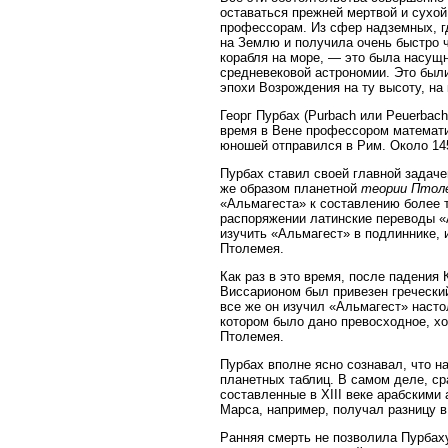
оставаться прежней мертвой и сухой
профессорам. Из сфер надземных, г
на Землю и получила очень быстро 
корабля на море, — это была насущ
средневековой астрономии. Это был
эпохи Возрождения на ту высоту, на 
Георг Пурбах (Purbach или Peuerbac
время в Вене профессором математи
юношей отправился в Рим. Около 145
Пурбах ставил своей главной задаче
же образом планетной
теории Птол
«Альмагеста» к составлению более т
распоряжении латинские переводы «
изучить «Альмагест» в подлиннике, 
Птолемея.
Как раз в это время, после падения
Виссарионом был привезен греческий
все же он изучил «Альмагест» насто
котором было дано превосходное, х
Птолемея.
Пурбах вполне ясно сознавал, что 
планетных таблиц. В самом деле, с
составленные в XIII веке арабским
Марса, например, получал разницу в
Ранняя смерть не позволила Пурбах