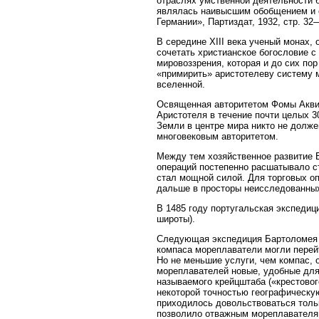
отраслях умственной деятельности 
являлась наивысшим обобщением и с
Германии», Партиздат, 1932, стр. 32
В середине XIII века ученый монах,
сочетать христианское богословие с
мировоззрения, которая и до сих по
«примирить» аристотелеву систему м
вселенной.
Освященная авторитетом Фомы Аквинс
Аристотеля в течение почти целых 3
Земли в центре мира никто не долже
многовековым авторитетом.
Между тем хозяйственное развитие 
операций постепенно расшатывало с
стал мощной силой. Для торговых о
дальше в просторы неисследованных 
В 1485 году португальская экспедиц
широты).
Следующая экспедиция Бартоломея 
компаса мореплаватели могли перейт
Но не меньшие услуги, чем компас, 
мореплавателей новые, удобные для
называемого крейцштаба («крестовог
некоторой точностью географическу
приходилось довольствоваться толь
позволило отважным мореплавателям