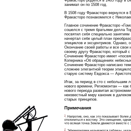
Фракасторо родился в 1483 году в В
занимал он по 1508 год.
В 1508 году Фракасторо вернулся в 
Фракасторо познакомился с Николае
Главное сочинение Фракасторо «Гомо
сошелся с тремя братьями делла Top
посвятил себя специально занятиям
начертал себе целый план преобразо
эпициклов и эксцентриков. Однако, 
Окончание своей работы и все свои 
своему другу Фракасторо, который с
Сочинение Фракасторо имеет «посвящ
Коперника «Об обращениях небесных 
Сочинение Фракасторо написано темн
сложнее элегантной теории эпицикло
старую систему Евдокса — Аристотел
Итак, за период в сто с небольшим 
нового времени, Региомонтан — как
нового периода развитая астрономии
неизвестный миру каноник в далеком
старых принципов.
Примечания
1
. Напротив, оно, как это показывает более
отклониться к востоку. Это смещение, одна
что всякая точка Земли движется вместе с 
2
. Эфемеридами называются таблицы, указы