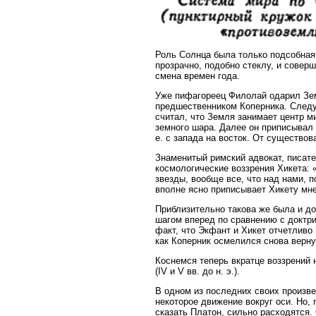
Роль Солнца была только подсобная:
прозрачно, подобно стеклу, и соверш
смена времен года.
Уже пифагореец Филолай одарил Зем
предшественником Коперника. Следу
считал, что Земля занимает центр м
земного шара. Далее он приписыва
е. с запада на восток. От существо
Знаменитый римский адвокат, писат
космологические воззрения Хикета: «
звезды, вообще все, что над нами, 
вполне ясно приписывает Хикету мн
Приблизительно такова же была и д
шагом вперед по сравнению с доктри
факт, что Экфант и Хикет отчетливо
как Коперник осмелился снова верну
Коснемся теперь вкратце воззрений
(IV и V вв. до н. э.).
В одном из последних своих произв
некоторое движение вокруг оси. Но, 
сказать Платон, сильно расходятся