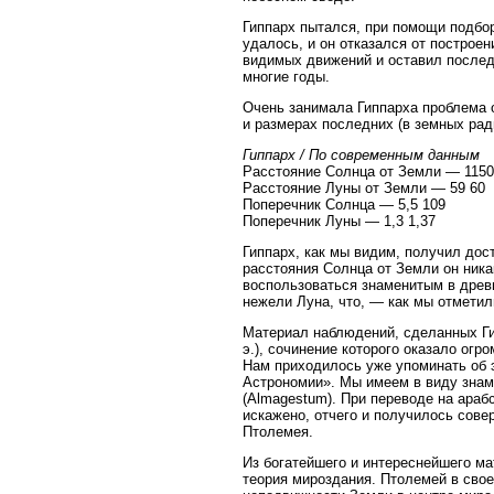
Гиппарх пытался, при помощи подбор
удалось, и он отказался от построе
видимых движений и оставил после
многие годы.
Очень занимала Гиппарха проблема 
и размерах последних (в земных рад
Гиппарх / По современным данным
Расстояние Солнца от Земли — 1150
Расстояние Луны от Земли — 59 60
Поперечник Солнца — 5,5 109
Поперечник Луны — 1,3 1,37
Гиппарх, как мы видим, получил дос
расстояния Солнца от Земли он ника
воспользоваться знаменитым в древн
нежели Луна, что, — как мы отмети
Материал наблюдений, сделанных Ги
э.), сочинение которого оказало ог
Нам приходилось уже упоминать об э
Астрономии». Мы имеем в виду знам
(Almagestum). При переводе на араб
искажено, отчего и получилось сове
Птолемея.
Из богатейшего и интереснейшего ма
теория мироздания. Птолемей в свое