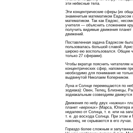
эти небесные тела.
Эти концентрические сферы (их общ
знаменитым математиком Евдоксом (
математиком. Так как Евдокс, несо
учителя — объяснить сложением кру
получить видимые движения планет 
движений.
Поставленная задача Евдоксом была,
пользовалась большой славой. Арист
широко ею воспользовался. Общее ч
только 27 сферами).
Чтобы вкратце пояснить читателям 
концентрических сфер, напомним пре
необходимо для понимания не тольк
выдвинутой Николаем Коперником.
Луна и Солнце перемещаются по небе
зодиака): Овен, Телец, Близнецы, Ра
зодиакальным созвездиям движутся
Движения по небу двух
«нижних»
пла
планет
«верхних»
(Марса, Юпитера и
недалеко от Солнца, т. е. или на зап
т. е. до восхода Солнца. При этом и
наконец, не скрываются в его лучах.
Гораздо более сложным и запутанны