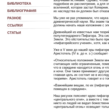
азбучными истинами. Однако, чтобы 
БИБЛИОТЕКА
подробное их рассмотрение, а для э
вселенной, которое застал Коперник.
БИБЛИОГРАФИЯ
их наследства он должен был отказа
Мы уже не раз упоминали, что наука
РАЗНОЕ
древнегреческой науки. Мы знаем та
должны начать наше изложение с эпо
ССЫЛКИ
Древнейшей из известных нам теори
СТАТЬИ
полулегендарного Пифагора. Эта си
Земли. Это обстоятельство было при
«пифагорейского учения», хотя, как
Уже в V веке до нашей эры пифагоре
Аристотель (IV в. до н. э.) сообща
«Относительно положения Земли мн
считающих небо ограниченным, поме
что в середине находится огонь и ч
и ночи. Они также принимают другу
главная цель их состоит не в иссле
теориям». Аристотель говорит и о т
«Важнейшим вещам, по их (пифагорей
помещен в середине».
Наш рисунок поясняет идею пифагоре
«центрального огня», а вместе с тем
никто из людей не видал божественн
«центральный огонь» освещает только