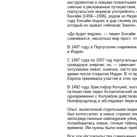
инструментом и новыми планетными 
смелые и рискованные путешествия,
португальских моряков употреблять
Бехайм (1459—1506), родом из Нюрен
году Бехайм поднес в дар своему р
который он назвал «яблоком Земли».
«Да будет ведомо, — пишет Бехайм н
сомневался, насколько мир прост, ч
В 1497 году в Португалии снаряжена
в Индию.
С 1497 года по 1507 год португальц
громадную энергию; но, — замечает 
энтузиазма лежит, конечно, чисто м
время после открытия Индии. В то в
Европа принимала участие в этих п
В 1492 году Христофор Колумб, пыта
путешествие через Атлантический о
одновременно с Колумбом действовал
Ньюфаундленд и обследовал берега 
Опыт, вынесенный отдельными мореп
был колоссален: в новых странах он
непосредственные наблюдения убежда
потребовались новые, точные табли
времени. Им нужны были новые приб
Все эти обстоятельства совершенно