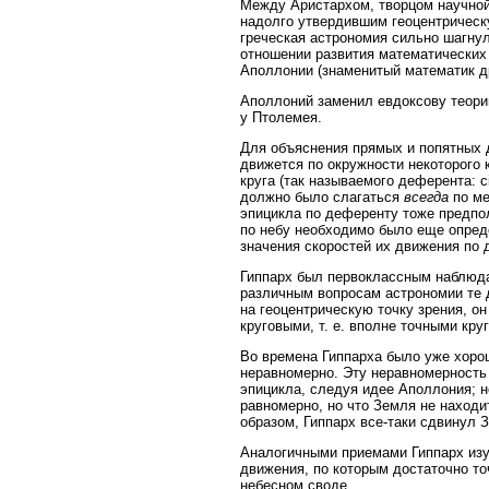
Между Аристархом, творцом научной
надолго утвердившим геоцентрическ
греческая астрономия сильно шагнул
отношении развития математических
Аполлонии (знаменитый математик древно
Аполлоний заменил евдоксову теори
у Птолемея.
Для объяснения прямых и попятных 
движется по окружности некоторого 
круга (так называемого деферента: ci
должно было слагаться
всегда
по ме
эпицикла по деференту тоже предпо
по небу необходимо было еще опред
значения скоростей их движения по 
Гиппарх был первоклассным наблюда
различным вопросам астрономии те 
на геоцентрическую точку зрения, он
круговыми, т. е. вполне точными кру
Во времена Гиппарха было уже хоро
неравномерно. Эту неравномерность
эпицикла, следуя идее Аполлония; н
равномерно, но что Земля не находи
образом, Гиппарх все-таки сдвинул 
Аналогичными приемами Гиппарх изу
движения, по которым достаточно то
небесном своде.