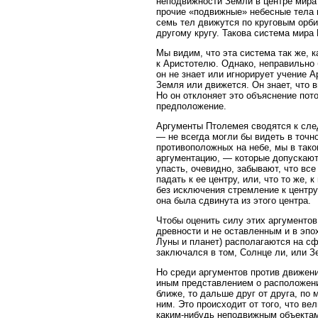
неподвижности Земли в центре мира
прочие «подвижные» небесные тела в
семь тел движутся по круговым орби
другому кругу. Такова система мира
Мы видим, что эта система так же, 
к Аристотелю. Однако, неправильно 
он не знает или игнорирует учение 
Земля или движется. Он знает, что 
Но он отклоняет это объяснение пот
предположение.
Аргументы Птолемея сводятся к сле
— не всегда могли бы видеть в точн
противоположных на небе, мы в тако
аргументацию, — которые допускают,
упасть, очевидно, забывают, что вс
падать к ее центру, или, что то же,
без исключения стремление к центр
она была сдвинута из этого центра.
Чтобы оценить силу этих аргументов
древности и не оставленным и в эпо
Луны и планет) располагаются на сф
заключался в том, Солнце ли, или 
Но среди аргументов против движени
иным представлением о расположени
ближе, то дальше друг от друга, по
ним. Это происходит от того, что ве
каким-нибудь неподвижным объектам