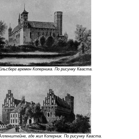
йльсберг времен Коперника. По рисунку Кваста.
Алленштейне, где жил Коперник. По рисунку Кваста.