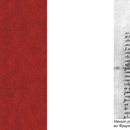
Начало р
во Фрауе