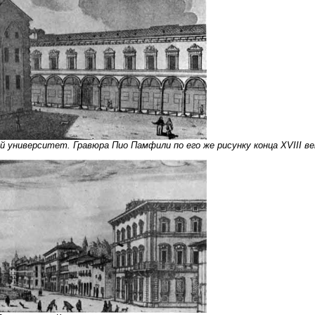
й университет. Гравюра Пио Памфили по его же рисунку конца XVIII ве