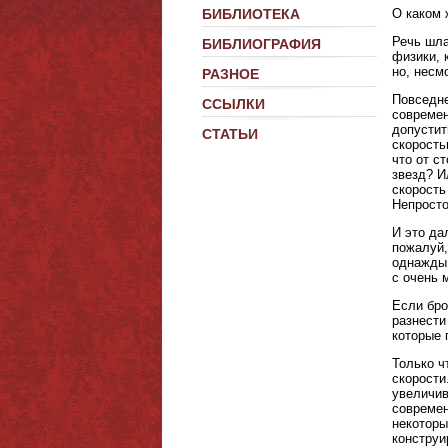
О каком 
БИБЛИОТЕКА
Речь шла
БИБЛИОГРАФИЯ
физики, 
но, несм
РАЗНОЕ
Повседне
ССЫЛКИ
современ
допустит
СТАТЬИ
скорость
что от с
звезд? И
скорость
Непросто
И это да
пожалуй,
однажды 
с очень 
Если бро
разнести
которые 
Только ч
скорости
увеличив
современ
некоторы
конструи