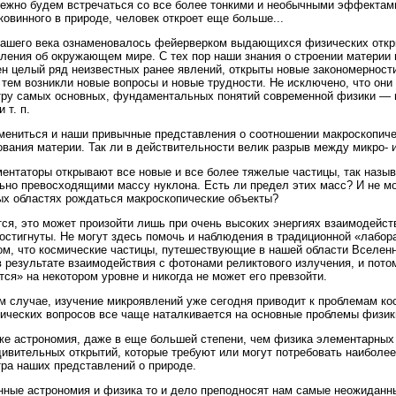
ежно будем встречаться со все более тонкими и необычными эффектами
ковинного в природе, человек откроет еще больше...
ашего века ознаменовалось фейерверком выдающихся физических откр
ления об окружающем мире. С тех пор наши знания о строении материи
н целый ряд неизвестных ранее явлений, открыты новые закономерност
 тем возникли новые вопросы и новые трудности. Не исключено, что он
ру самых основных, фундаментальных понятий современной физики — по
 т. п.
мениться и наши привычные представления о соотношении макроскопич
вания материи. Так ли в действительности велик разрыв между микро-
ентаторы открывают все новые и все более тяжелые частицы, так назы
ьно превосходящими массу нуклона. Есть ли предел этих масс? И не мо
х областях рождаться макроскопические объекты?
ся, это может произойти лишь при очень высоких энергиях взаимодейств
остигнуты. Не могут здесь помочь и наблюдения в традиционной «лабор
ом, что космические частицы, путешествующие в нашей области Вселенн
в результате взаимодействия с фотонами реликтового излучения, и пото
тся» на некотором уровне и никогда не может его превзойти.
м случае, изучение микроявлений уже сегодня приводит к проблемам ко
ических вопросов все чаще наталкивается на основные проблемы физик
е астрономия, даже в еще большей степени, чем физика элементарных 
ивительных открытий, которые требуют или могут потребовать наиболее
ра наших представлений о природе.
ные астрономия и физика то и дело преподносят нам самые неожиданн