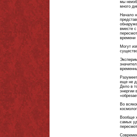
мы неизб
много ди
Начало н
представ
обнаруже
вместе с
пересмот
времени и
Могут из
существо
Эксперим
значител
временны
Разумеет
еще не д
Дело в т
энергии 
«обрезае
Во всяко
космолог
Вообще ж
самых уд
пересмот
Современ