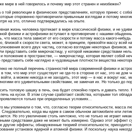
же мире в ней говорилось и почему мир этот странен и неизбежен?
 о той революции в физических представлениях, которую принес с собой
которые откровенно противоречили привычным взглядам и потому многи
отря на это, отлично подтверждались на опыте.
вная жизнь человека протекает в мире классической физики, и не удив
ной физики и астрофизики вступают в противоречие с нашими обыденны
ь, что масса тела зависит от его скорости и потому масса какого-нибудь
ю, близкой к скорости света, может, в принципе, превзойти массу всей н
толкновения всего двух частиц, согласно взглядам некоторых физиков, 
ли представить себе микрочастицу, у которой никакими средствами нел
 и положение в пространстве, — микрочастицу, которая являет собой не
 представить себе наглядно и чудовищные плотности вещества некотор
леко не полный перечень странностей мира современной физики и астро
 в том, что мир этот существует не где-то в стороне от нас, это не дом
войти, а можем никогда и не заходить, этот мир — в нас и вокруг нас, 
многими его удивительными свойствами, не замечая их. Но только до по
сить толовую шашку в печь, она будет спокойно гореть и давать тепло. 
 печь на куски. В этом случае сработают свойства, которыми тол обладает
проявляются только при определенных условиях...
то мы упоминали о том, что, согласно теории относительности, масса л
. Следовательно, когда мы едем в самом обычном автомобиле или летим
ается. Но это увеличение столь ничтожно, что не только не играет никак
ными средствами даже не может быть измерено. Однако этот эффект сущ
е другие эффекты, обнаруженные теорией относительности, приходится 
ровании установок ядерной и атомной физики. И поскольку наука никогда