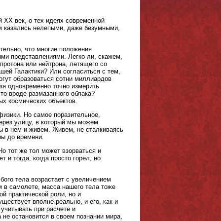
 XX век, о тех идеях современной
м казались нелепыми, даже безумными,
ительно, что многие положения
ми представлениями. Легко ли, скажем,
 протона или нейтрона, летящего со
ашей Галактики? Или согласиться с тем,
могут образоваться сотни миллиардов
ьзя одновременно точно измерить
что вроде размазанного облака?
ых космических объектов.
физики. Но самое поразительное,
 через улицу, в который мы можем
мы в нем и живем. Живем, не сталкиваясь
ры до времени.
Но тот же тол может взорваться и
 и тогда, когда просто горел, но
юбого тела возрастает с увеличением
 в самолете, масса нашего тела тоже
ой практической роли, но и
ествует вполне реально, и его, как и
учитывать при расчете и
 не остановится в своем познании мира,