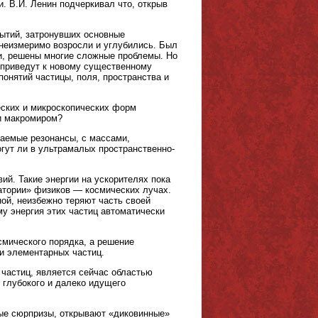
. В.И. Ленин подчеркивал что, открыв
ытий, затронувших основные
 неизмеримо возросли и углубились. Был
и, решены многие сложные проблемы. Но
и приведут к новому существенному
нятий частицы, поля, пространства и
еских и микроскопических форм
 и макромиром?
ваемые резонансы, с массами,
гут ли в ультрамалых пространственно-
ий. Такие энергии на ускорителях пока
атории» физиков — космических лучах.
ой, неизбежно теряют часть своей
му энергия этих частиц автоматически
смического порядка, а решение
и элементарных частиц.
частиц, является сейчас областью
 глубокого и далеко идущего
ые сюрпризы, открывают «диковинные»