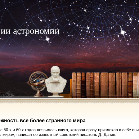
рии астрономии
жность все более странного мира
е 50-х и 60-х годов появилась книга, которая сразу привлекла к себе в
о мира», написал ее известный советский писатель Д. Данин.