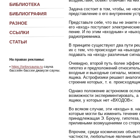
воздействия, объект отвечает на ни
БИБЛИОТЕКА
Задача состоит в том, чтобы, не «в
представление о его внутреннем уст
БИБЛИОГРАФИЯ
Представьте себе, что вы не знаете 
РАЗНОЕ
его «вход» поступают электрические
пение. И по этим «входным» и «вых
ССЫЛКИ
радиоприемника.
СТАТЬИ
В принципе существуют два пути ре
их с тем, что происходит на «выход
подавать на «вход» различные сигна
На правах рекламы:
Очевидно, второй путь более эффект
•
https://orlovsauna.ru
сауна
гипотез и предположений относител
бассейн бассеи джакузи сауны.
входные и выходные сигналы, можно
ящика. Астрофизики решают аналоги
строение которых, т. е. происходящ
Однако положение астрономов ослож
возможности экспериментировать, а
ящики, у которых нет «ВХОДОВ»:
Во всяком случае, эти «входы» в. н
которые могли бы изменить течение 
принадлежащая Э. Броуну, гипотеза,
приливными возмущениями со сторон
Впрочем, среди космических объект
частности, любопытные явления был