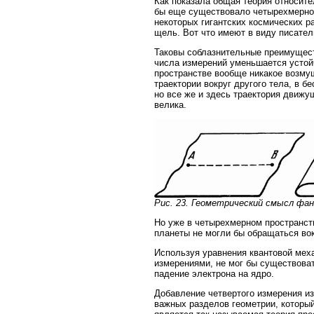
Как показала общая теория относите
бы еще существовало четырехмерное
некоторых гигантских космических 
щель. Вот что имеют в виду писате
Таковы соблазнительные преимуществ
числа измерений уменьшается устой
пространстве вообще никакое возму
траектории вокруг другого тела, в б
но все же и здесь траектория движу
велика.
Рис. 23. Геометрический смысл фа
Но уже в четырехмерном пространств
планеты не могли бы обращаться вок
Используя уравнения квантовой меха
измерениями, не мог бы существоват
падение электрона на ядро.
Добавление четвертого измерения из
важных разделов геометрии, который