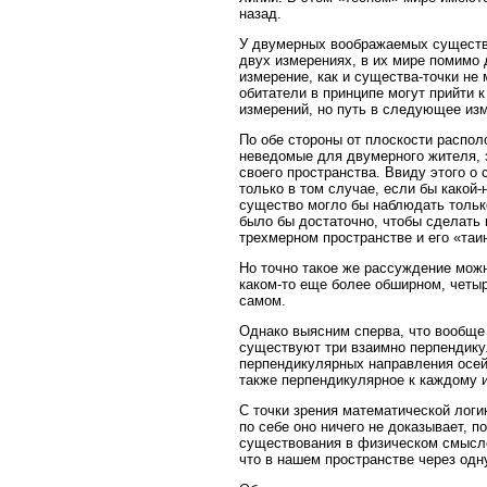
назад.
У двумерных воображаемых существ,
двух измерениях, в их мире помимо 
измерение, как и существа-точки не
обитатели в принципе могут прийти
измерений, но путь в следующее изм
По обе стороны от плоскости распол
неведомые для двумерного жителя, 
своего пространства. Ввиду этого о
только в том случае, если бы какой-
существо могло бы наблюдать тольк
было бы достаточно, чтобы сделать 
трехмерном пространстве и его «таи
Но точно такое же рассуждение можн
каком-то еще более обширном, четы
самом.
Однако выясним сперва, что вообще
существуют три взаимно перпендику
перпендикулярных направления осей
также перпендикулярное к каждому и
С точки зрения математической лог
по себе оно ничего не доказывает, 
существования в физическом смысле.
что в нашем пространстве через од