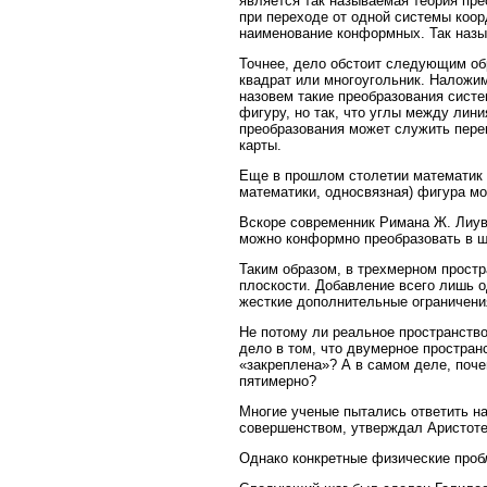
является так называемая теория пре
при переходе от одной системы коор
наименование конформных. Так назы
Точнее, дело обстоит следующим об
квадрат или многоугольник. Наложи
назовем такие преобразования систе
фигуру, но так, что углы между ли
преобразования может служить пере
карты.
Еще в прошлом столетии математик Б.
математики, односвязная) фигура мо
Вскоре современник Римана Ж. Лиув
можно конформно преобразовать в ш
Таким образом, в трехмерном простр
плоскости. Добавление всего лишь о
жесткие дополнительные ограничени
Не потому ли реальное пространство
дело в том, что двумерное простран
«закреплена»? А в самом деле, поче
пятимерно?
Многие ученые пытались ответить н
совершенством, утверждал Аристотел
Однако конкретные физические проб