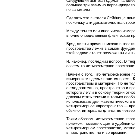
Следующий шаг был сделан Галилеем
большее три взаимно перпендикуляр
не занимался.
Сделать это пытался Лейбниц с пом
поскольку эти доказательства стро
Между тем то или иное число измере
вполне определенные физические пр
Вряд ли эти причины можно вывести
пространства лежит в самом фундам
этой задачи станет возможным лишь
И, наконец, последний вопрос. В те
совсем то четырехмерное пространст
Начнем с того, что четырехмерное п
измерением здесь является время. К
пространством и материей. Но не то
а следовательно, пространство и вр
которого легли в основу теории отно
должны стать тенями и только особо
использовать для математического 
четырехмерное «пространство — вре
обычно, интервалы длины, по четве
Таким образом, четырехмерное «про
приемом, позволяющим в удобной фо
четырехмерном пространстве, можно
в пространстве, но и во времени.