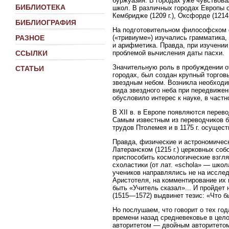
буржуазия. В городах уже чувствова
БИБЛИОТЕКА
школ. В различных городах Европы осн
Кембридже (1209 г.), Оксфорде (1214 г.
БИБЛИОГРАФИЯ
На подготовительном философском ф
(«тривиуме») изучались грамматика,
РАЗНОЕ
и арифметика. Правда, при изучении
проблемой вычисления даты пасхи.
ССЫЛКИ
Значительную роль в пробуждении от
СТАТЬИ
городах, был создан крупный торгов
звездным небом. Возникла необходи
вида звездного неба при передвижен
обусловило интерес к науке, в част
В XII в. в Европе появляются перев
Самым известным из переводчиков б
трудов Птолемея и в 1175 г. осущес
Правда, физические и астрономическ
Латеранском (1215 г.) церковных соб
приспособить космологические взгл
схоластики (от лат. «schola» — шко
учеников направлялись не на исслед
Аристотеля, на комментирование их
быть «Учитель сказал»... И пройде
(1515—1572) выдвинет тезис: «Что бы
Но послушаем, что говорит о тех г
времени назад средневековье в цел
авторитетом — двойным авторитетом