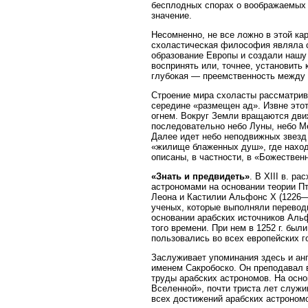
бесплодных спорах о воображаемых 
значение.
Несомненно, не все ложно в этой кар
схоластическая философия являла 
образование Европы и создали нашу 
воспринять или, точнее, установить
глубокая — преемственность между
Строение мира схоласты рассматрив
середине «размещен ад». Извне это
огнем. Вокруг Земли вращаются дв
последовательно небо Луны, небо Ме
Далее идет небо неподвижных звезд 
«жилище блаженных душ», где находя
описаны, в частности, в «Божествен
«Знать и предвидеть»
. В XIII в. 
астрономами на основании теории П
Леона и Кастилии Альфонс X (1226—1
ученых, которые выполняли переводы
основании арабских источников Аль
того времени. При нем в 1252 г. бы
пользовались во всех европейских г
Заслуживает упоминания здесь и анг
именем Сакробоско. Он преподавал в
труды арабских астрономов. На осно
Вселенной», почти триста лет служ
всех достижений арабских астроном