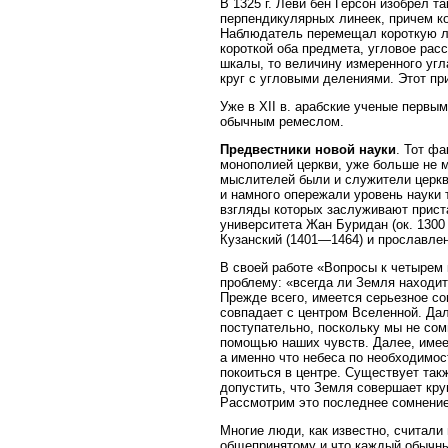
В 1325 г. Леви бен Герсон изобрел 
перпендикулярных линеек, причем к
Наблюдатель перемещал короткую лин
короткой оба предмета, угловое ра
шкалы, то величину измеренного угл
круг с угловыми делениями. Этот пр
Уже в XII в. арабские ученые первым
обычным ремеслом.
Предвестники новой науки
. Тот ф
монополией церкви, уже больше не м
мыслителей были и служители церкви
и намного опережали уровень науки 
взгляды которых заслуживают прист
университета Жан Буридан (ок. 1300
Кузанский (1401—1464) и прославле
В своей работе «Вопросы к четырем 
проблему: «всегда ли Земля находит
Прежде всего, имеется серьезное со
совпадает с центром Вселенной. Дал
поступательно, поскольку мы не сом
помощью наших чувств. Далее, имее
а именно что небеса по необходимос
покоиться в центре. Существует так
допустить, что Земля совершает кру
Рассмотрим это последнее сомнение
Многие люди, как известно, считали
общепринятому и что каждый обычный