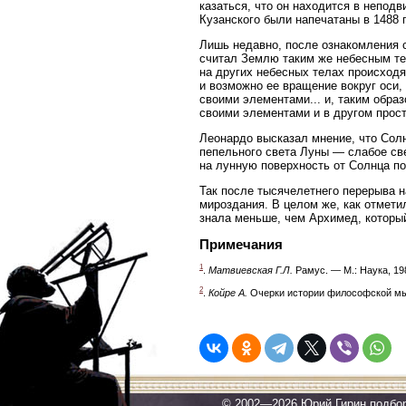
казаться, что он находится в непод
Кузанского были напечатаны в 1488 г.
Лишь недавно, после ознакомления с
считал Землю таким же небесным тел
на других небесных телах происход
и возможно ее вращение вокруг оси,
своими элементами... и, таким образ
своими элементами и в другом прост
Леонардо высказал мнение, что Солн
пепельного света Луны — слабое св
на лунную поверхность от Солнца п
Так после тысячелетнего перерыва н
мироздания. В целом же, как отмети
знала меньше, чем Архимед, который у
Примечания
1
.
Матвиевская Г.Л.
Рамус. — М.: Наука, 198
2
.
Койре А.
Очерки истории философской мысл
© 2002—2026 Юрий Гирин подбо