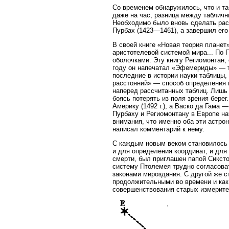
Со временем обнаружилось, что и т
даже на час, разница между таблич
Необходимо было вновь сделать расч
Пурбах (1423—1461), а завершил ег
В своей книге «Новая теория плане
аристотелевой системой мира... По
оболочками. Эту книгу Региомонтан,
году он напечатал «Эфемериды» — та
последние в истории науки таблицы,
расстояний» — способ определения 
наперед рассчитанных таблиц. Лишь 
боясь потерять из поля зрения бере
Америку (1492 г.), а Васко да Гама 
Пурбаху и Региомонтану в Европе на
внимания, что именно оба эти астро
написал комментарий к нему.
С каждым новым веком становилось в
и для определения координат, и для 
смерти, был приглашен папой Сиксто
систему Птолемея трудно согласова
законами мироздания. С другой же с
продолжительными во времени и как
совершенствования старых измерите