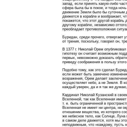
запад, если принять какую-либо част
сфера была бы в покое, и тогда ноч
движение Земли было бы суточным д
движется в корабле и воображает, чт
покажется, что этот другой корабль 
другому кораблю, независимо оттого,
преобладает противоположная ситуац
Буридан, среди прочего, отвергает 
от трения, поскольку, говорил он, 
В 1377 г. Николай Орем опубликовал 
гипотезу он считает возможным подд
первых, невозможно доказать обратн
приведу соображения в пользу этого
Подобно тому, как это сделал Бурид
если может быть замечено изменени
возражения, Орем делает заключени
осуществляет небо, а не Земля. В к
каждый уверен, да и я так же думаю,
Кардинал Николай Кузанский в своем
Вселенной, так как Вселенная имеет
т. е. быть ограниченной в пространс
Вселенная не имеет ни центра, ни о
отношении вещества, из которого со
же небесное тело, как Солнце, Луна 
в самом деле движется, хотя мы эт
неподвижным, что «каждому, пусть н