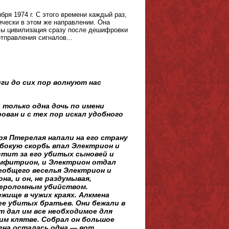
ря 1974 г. С этого времени каждый раз,
чески в этом же направлении. Она
алы цивилизация сразу после дешифровки
тправления сигналов...
иги до сих пор волнуют нас
 только одна дочь по имени
рован и с тех пор искал удобного
я Птерелая напали на его страну
убокую скорбь впал Электрион и
стит за его убитых сыновей и
Амфитрион, и Электрион отдал
сеобщего веселья Электрион и
а, и он, не раздумывая,
вероломным убийством.
жище в чужих краях. Алкмена
 ее убитых братьев. Они бежали в
т дал им все необходимое для
им клятве. Собрал он большое
ена осталась одна — вот