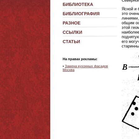
Северной
БИБЛИОТЕКА
Ясной и 
БИБЛИОГРАФИЯ
это очен
линиями,
РАЗНОЕ
общим ос
этой гео
ССЫЛКИ
наиболее
поднятую
СТАТЬИ
его могу
старинны
На правах рекламы:
•
Замена кухонных фасадов
Москва