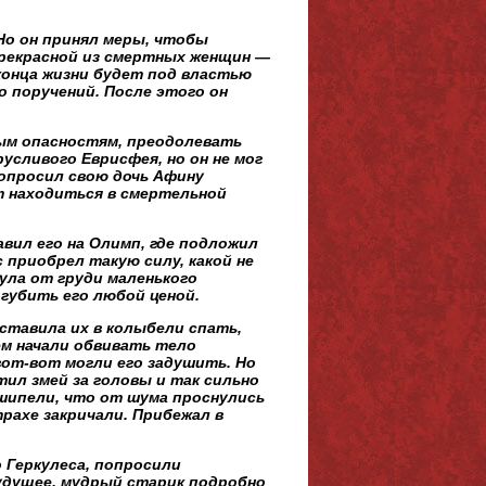
Но он принял меры, чтобы
прекрасной из смертных женщин —
 конца жизни будет под властью
о поручений. После этого он
ным опасностям, преодолевать
усливого Еврисфея, но он не мог
 попросил свою дочь Афину
ет находиться в смертельной
авил его на Олимп, где подложил
 приобрел такую силу, какой не
ула от груди маленького
огубить его любой ценой.
оставила их в колыбели спать,
ем начали обвивать тело
 вот-вот могли его задушить. Но
тил змей за головы и так сильно
 шипели, что от шума проснулись
трахе закричали. Прибежал в
 Геркулеса, попросили
будущее, мудрый старик подробно