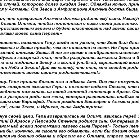
й случай, которого долго ожидал Зевс. Однажды ночью, при
ся у Алкмены. От Зевса и Амфитриона Алкмена должна была
ал, что прекрасная Алкмена должна родить ему сына. Накану
 богинь Олимпа, чтобы поделиться с ними своей радостью: 
прославленным героем и будет властвовать над всеми сво
мками моего сына Персея!»
ревность охватили Геру, когда она узнала, что Зевс был бли
кмены и Зевса прежде, чем он появился на свет. Но Гера пр
ванной словами Зевса. В то же время с сообразительностью
идумала коварный план, чтобы разрушить замыслы Зевса о 
о она подошла к Зевсу и с милой улыбкой, скрывающей кова
ин Неба и Земли! Дай же клятву, что тот, кто сегодня род
повелевать всеми своими родственниками!»
щь Гере пришла богиня лжи и обмана Ата. Она так помутила 
ть коварного замысла Геры и поклялся водами Стикса, что 
медленно помчалась на своей золотой колеснице в Аргос. Он
а и ускорила роды его жены, которая разрешилась слабым 
вшим имя Еврисфей. После рождения Еврисфея и Алкмена ро
2
еса
, сына Зевса, и Ификла, сына Амфитриона.
ув своей цели, Гера возвратилась на Олимп, явилась перед 
ин! В Аргосе у Персеида Стенела родился сын. Он первым р
ином над всеми потомками твоего сына Персея!» Только теп
на бы, конечно, не смогла его обмануть, если бы богиня обм
ался на богиню обмана и сбросил ее с Олимпа, строго запре