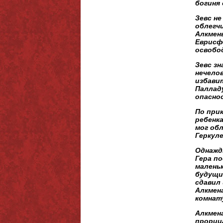
богиня
Зевс не
облегч
Алкмены
Еврисфе
освобо
Зевс з
нечело
избавит
Палладу
опасно
По прик
ребенка
мог обл
Геркуле
Однажды
Гера по
маленьк
будущий
сдавил 
Алкмена
комнат
Алкмен
прорица