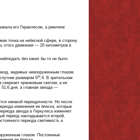
звала его Гераклесом, а римляне
мая точка на небесной сфере, в сторону
ь этого движения — 20 километров в
наблюдать без каких бы то ни было
звезд, видимых невооруженным глазом.
m
 спутник размером 5
,4. В зрительном
а сверкает оранжевым светом, а ее
51,6 дня, а главная звезда —
тся никакой периодичности. Но после
ериода изменения ее блеска, которые
периода звезда α Геркулеса изменяет
ный период накладывается второй,
остоянного периода светимость а
оруженным глазом. Постоянные
енения ее блеска.