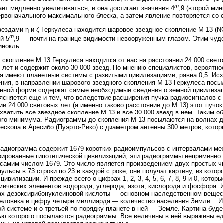
m
ает медленно увеличиваться, и она достигает значения 4
,9 (второй ми
ервоначального максимального блеска, а затем явление повторяется со 
ездами η и ζ Геркулеса находится шаровое звездное скопление M 13 (N
m
й 5
,9 — почти на границе видимости невооруженным глазом. Этим ч
инокль.
 скопление M 13 Геркулеса находится от нас на расстоянии 24 000 свет
 лет и содержит около 30 000 звезд. По мнению специалистов, вероятнос
я имеют планетные системы с развитыми цивилизациями, равна 0,5. Исх
ния, в направлении шарового звездного скопления M 13 Геркулеса посы
нной форме содержат самые необходимые сведения о земной цивилизац
ясняется еще и тем, что вследствие расширения пучка радиосигналов с
ии 24 000 световых лет (а именно таково расстояние до M 13) этот пучо
хватить все звездное скопление M 13 и все 30 000 звезд в нем. Таким о
го минимума. Радиограммы до скопления M 13 посылаются на волнах д
ескопа в Аресибо (Пуэрто-Рико) с диаметром антенны 300 метров, котор
адиограмма содержит 1679 коротких радиоимпульсов с интервалами ме
рированные гипотетической цивилизацией, эти радиограммы непременн
самим числом 1679. Это число является произведением двух простых чи
ульсы в 73 строки по 23 в каждой строке, они получат картину, из кот
 цивилизации. И прежде всего о цифрах 1, 2, 3, 4, 5, 6, 7, 8, 9 и 0, кот
мических элементов водорода, углерода, азота, кислорода и фосфора. 
х дезоксирибонуклеиновой кислоты — основном наследственном вещест
еловека и цифру четыре миллиарда — количество населения Земли... И
й системе и о третьей по порядку планете в ней — Земле. Картина буд
ю которого посылаются радиограммы. Все величины в ней выражены ед