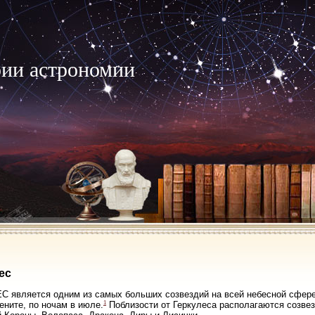
рии астрономии
ес
 является одним из самых больших созвездий на всей небесной сфере.
1
зените, по ночам в июле.
Поблизости от Геркулеса располагаются созвез