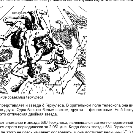
ние созвездия Геркулеса
представляет и звезда δ Геркулеса. В зрительном поле телескопа она в
ле друга. Одна блестит белым светом, другая — фиолетовым. Но δ Герк
 это оптическая двойная звезда.
ет внимание и звезда 68U Геркулеса, являющаяся затменно-переменной 
ся строго периодически за 2,051 дня. Когда блеск звезды 68U Геркулес
m
сле этого ее блеск начинает ослабевать, и она достигает величины 5
,3