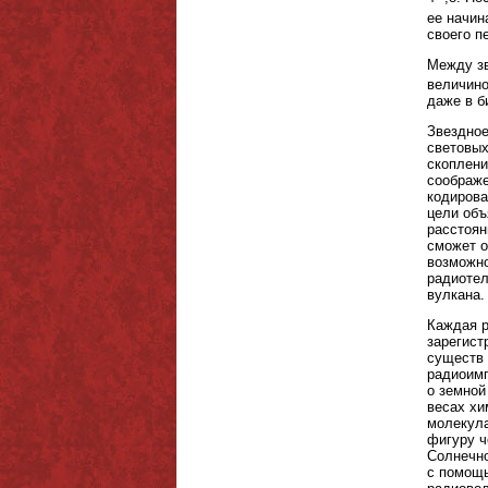
ее начин
своего п
Между зв
величино
даже в б
Звездное
световых
скоплени
соображе
кодирова
цели объ
расстоян
сможет о
возможно
радиотел
вулкана.
Каждая р
зарегист
существ 
радиоимп
о земной
весах хи
молекула
фигуру ч
Солнечно
с помощь