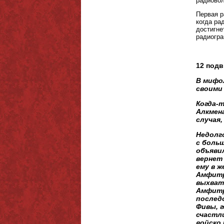
радиовол
Первая р
когда ра
достигне
радиогра
12 подв
В мифол
своими
Когда-т
Алкмена
случая,
Недолг
с больш
объяви
вернет
ему в ж
Амфитр
выхват
Амфитр
последо
Фивы, 
счастл
войско