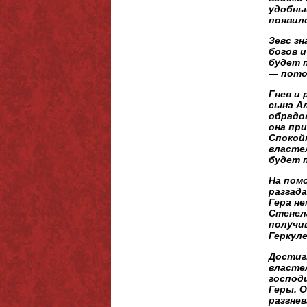
удобны
появил
Зевс зн
богов и
будет 
— пото
Гнев и 
сына Ал
обрадо
она пр
Спокойн
властел
будет 
На помо
разгада
Гера не
Стенел
получи
Геркул
Достигн
властел
господ
Геры. О
разгнев