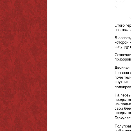
Этого ге
называли
В созвез
которой 
секунду 
Созвезди
приборов
Двойная 
Главная 
поле тел
спутник 
полуправ
На первы
продолжи
накладыв
свой бле
продолжи
Геркулес
Полуправ
наблюден