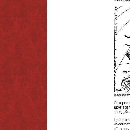
Изображе
Интерес 
друг воз
звездой,
Привлека
изменяет
m
4
,8. По