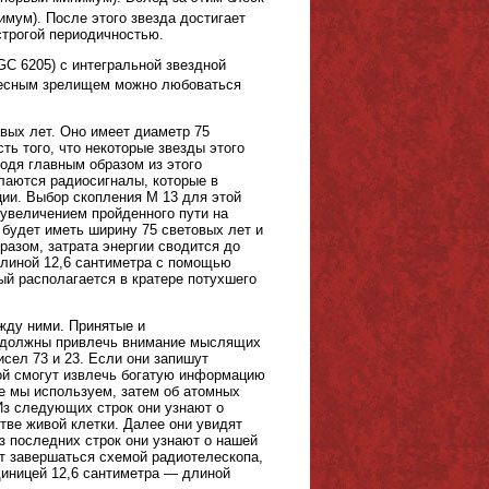
нимум). После этого звезда достигает
строгой периодичностью.
GC 6205) с интегральной звездной
удесным зрелищем можно любоваться
овых лет. Оно имеет диаметр 75
ть того, что некоторые звезды этого
одя главным образом из этого
лаются радиосигналы, которые в
ии. Выбор скопления M 13 для этой
 увеличением пройденного пути на
к будет иметь ширину 75 световых лет и
бразом, затрата энергии сводится до
линой 12,6 сантиметра с помощью
ый располагается в кратере потухшего
жду ними. Принятые и
о должны привлечь внимание мыслящих
сел 73 и 23. Если они запишут
орой смогут извлечь богатую информацию
орые мы используем, затем об атомных
Из следующих строк они узнают о
ве живой клетки. Далее они увидят
з последних строк они узнают о нашей
ет завершаться схемой радиотелескопа,
иницей 12,6 сантиметра — длиной