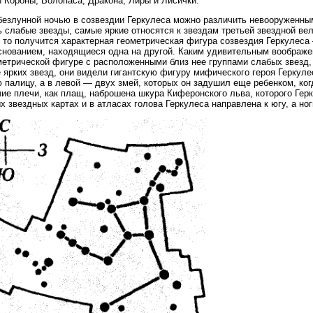
 Короны, Волопаса, Дракона, Лиры и Лисички.
безлунной ночью в созвездии Геркулеса можно различить невооруженным
ь слабые звезды, самые яркие относятся к звездам третьей звездной в
 то получится характерная геометрическая фигура созвездия Геркулес
нованием, находящиеся одна на другой. Каким удивительным воображен
метрической фигуре с расположенными близ нее группами слабых звезд,
 ярких звезд, они видели гигантскую фигуру мифического героя Геркуле
 палицу, а в левой — двух змей, которых он задушил еще ребенком, ког
чие плечи, как плащ, наброшена шкура Киферонского льва, которого Гер
х звездных картах и в атласах голова Геркулеса направлена к югу, а ног