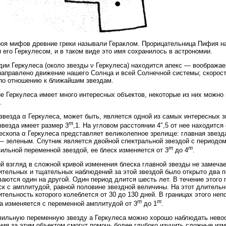
роя мифов древние греки называли Гераклом. Прорицательница Пифия на
 его Геркулесом, и в таком виде это имя сохранилось в астрономии.
дии Геркулеса (около звезды ν Геркулеса) находится апекс — воображае
направлено движение нашего Солнца и всей Солнечной системы; скорост
по отношению к ближайшим звездам.
е Геркулеса имеет много интересных объектов, некоторые из них можно 
.
звезда α Геркулеса, может быть, является одной из самых интересных 
m
звезда имеет размер 3
,1. На угловом расстоянии 4″,5 от нее находится
ескопа α Геркулеса представляет великолепное зрелище: главная звезд
— зеленым. Спутник является двойной спектральной звездой с периодом 
m
m
ильной переменной звездой, ее блеск изменяется от 3
до 4
.
й взгляд в сложной кривой изменения блеска главной звезды не замечае
тельных и тщательных наблюдений за этой звездой было открыто два п
аются один на другой. Один период длится шесть лет. В течение этого 
ск с амплитудой, равной половине звездной величины. На этот длитель
тельность которого колеблется от 30 до 130 дней. В границах этого неп
m
m
а изменяется с переменной амплитудой от 3
до 1
.
ильную переменную звезду а Геркулеса можно хорошо наблюдать нево
ия за этим объектом смогут помочь более глубоко изучить сложные изм