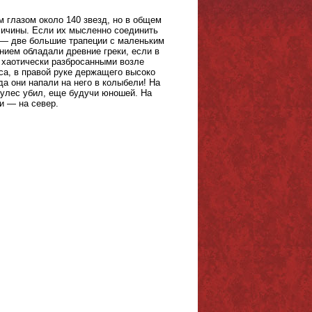
 глазом около 140 звезд, но в общем
еличины. Если их мысленно соединить
а — две большие трапеции с маленьким
ием обладали древние греки, если в
 хаотически разбросанными возле
са, в правой руке держащего высоко
да они напали на него в колыбели! На
кулес убил, еще будучи юношей. На
и — на север.