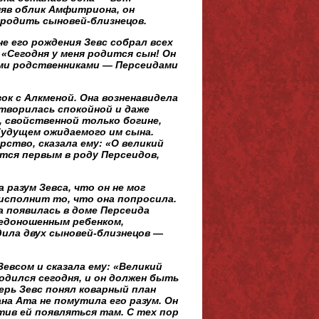
няв облик Амфитриона, он
 родить сыновей-близнецов.
не его рождения Зевс собрал всех
«Сегодня у меня родится сын! Он
ими родственниками — Персеидами
зок с Алкменой. Она возненавидела
итворилась спокойной и даже
, свойственной только богине,
будущем ожидаемого им сына.
рство, сказала ему: «О великий
ится первым в роду Персеидов,
разум Зевса, что он не мог
исполнит то, что она попросила.
а появилась в доме Персеида
недоношенным ребенком,
дила двух сыновей-близнецов —
Зевсом и сказала ему: «Великий
одился сегодня, и он должен быть
ерь Зевс понял коварный план
ана Ата не помутила его разум. Он
тив ей появляться там. С тех пор