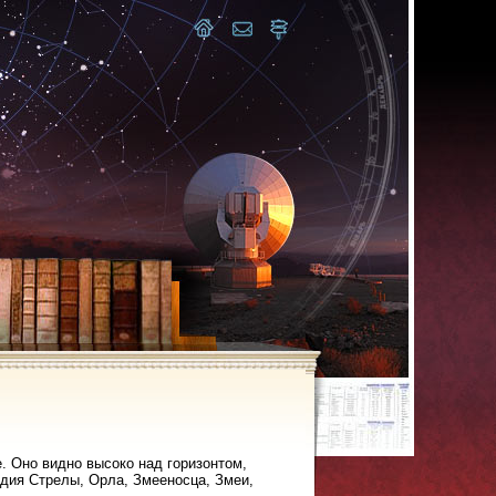
 Оно видно высоко над горизонтом,
дия Стрелы, Орла, Змееносца, Змеи,