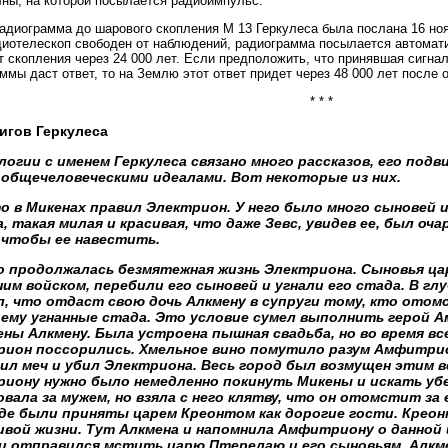
ны, на которой посылается радиоимпульс.
адиограмма до шарового скопления M 13 Геркулеса была послана 16 нояб
диотелескоп свободен от наблюдений, радиограмма посылается автомати
т скопления через 24 000 лет. Если предположить, что принявшая сигн
ммы даст ответ, то на Землю этот ответ придет через 48 000 лет после о
* * *
игов Геркулеса
огии с именем Геркулеса связано много рассказов, его подв
 общечеловеческими идеалами. Вот некоторые из них.
о в Микенах правил Электрион. У него было много сыновей и
, такая милая и красивая, что даже Зевс, увидев ее, был оча
 чтобы ее навестить.
о продолжалась безмятежная жизнь Электриона. Сыновья цар
им войском, перебили его сыновей и угнали его стада. В гл
л, что отдаст свою дочь Алкмену в супруги тому, кто отом
 ему угнанные стада. Это условие сумел выполнить герой 
ены Алкмену. Была устроена пышная свадьба, но во время в
ион поссорились. Хмельное вино помутило разум Амфитрион
ил меч и убил Электриона. Весь город был возмущен этим 
иону нужно было немедленно покинуть Микены и искать убе
вала за мужем, но взяла с него клятву, что он отомстит за
где были приняты царем Креонтом как дорогие гости. Креон
ивой жизни. Тут Алкмена и напомнила Амфитриону о данной 
 и отправился мстить царю Птерелаю и его сыновьям. Алкм