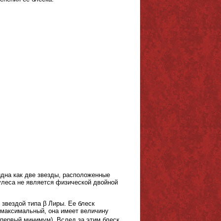
идна как две звезды, расположенные
улеса не является физической двойной
звездой типа β Лиры. Ее блеск
а максимальный, она имеет величину
 (первый минимум). Вслед за этим блеск