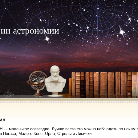
рии астрономии
ин
— маленькое созвездие. Лучше всего его можно наблюдать по ночам с
я Пегаса, Малого Коня, Орла, Стрелы и Лисички.