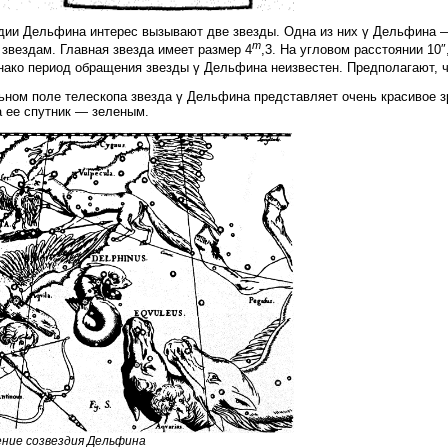
дии Дельфина интерес вызывают две звезды. Одна из них γ Дельфина 
m
звездам. Главная звезда имеет размер 4
,3. На угловом расстоянии 10″
нако период обращения звезды γ Дельфина неизвестен. Предполагают, ч
ьном поле телескопа звезда γ Дельфина представляет очень красивое 
а ее спутник — зеленым.
ние созвездия Дельфина