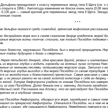
 Дельфина принадлежит к классу переменных звезд типа δ Щита (см. о с
 открыта в 1956 г. Амплитуда изменения ее блеска очень мала (0,08 зве
 0,135 дня — самый краткий для переменных звезд типа δ Щита. Звезд
енным глазом.
* * *
ак дельфин оказался среди созвездий, греческая мифология рассказыв
ах бескрайнего моря жил в своем сказочном дворце владетель морей бо
урные морские волны тотчас стихали, как только Посейдон поднимал
ем.
огих божеств, окружавших Посейдона, был и морской прорицатель Нер
ные тайны будущего о богах и смертных.
 Нерея пятьдесят дочерей, одна красивее другой, резвых и шаловливых
 из морских глубин и водить хороводы на зеленых лугах острова Накс
ванные их нежными песнями, оглашавшими морскую ширь. Затихал и в
Из морских глубин выходил и бог морей Посейдон со своим трезубцем. 
ся их молодостью и божественной прелестью. Самая красивая и сама
це, и он решил увезти ее на своей золотой колеснице к себе во дворец
о женой. Хитрая Амфитрита угадала по глазам Посейдона его намерени
сь из глаз Посейдона. Долго бежала она и, наконец, достигла западног
ебесный свод. Рассказала она Атласу, что ее преследует бог Посейдон
рятал ее в глубинах океана.
кал Посейдон Амфитриту, обшарил все моря, заглядывал в самые темны
 нашел он прекрасной Амфитриты. Опечалился Посейдон, ни в чем не 
ьфин и сказал, где скрывается Амфитрита. Немедленно помчался на с