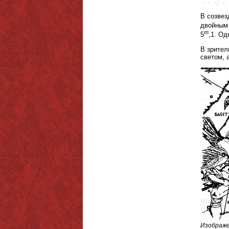
В созвез
двойным 
m
5
,1. Од
В зрител
светом, 
Изображе