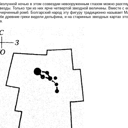
безлунной ночью в этом созвездии невооруженным глазом можно разгляде
везды. Только три из них ярче четвертой звездной величины. Вместе с 
черченный ромб. Болгарский народ эту фигуру традиционно называет М
бе древние греки видели дельфина, и на старинных звездных картах это
а.