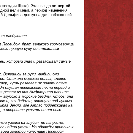
озвездии Щита). Эта звезда четвертой
здной величины), а период изменения
а δ Дельфина доступна для наблюдений
ает следующее.
г Посейдон, брат великого громовержца
 свою правую руку со страшным
ей, который знал и разгадывал самые
. Взявшись за руки, любили они
ос. Стихали морские волны, словно
етер, чуть развевая их золотистые
Он слушал прекрасные песни нереид и
я резвая из них Амфитрита пленила
 — глубоко в морские бездны, чтобы она
е и, как бабочка, порхнула над лугами
о края Земли, где Атлас поддерживал на
, и попросила укрыть ее от него.
е уголки их глубин, но напрасно,
мог найти утехи. Но однажды приплыл к
воей золотой колеснице Посейдон,