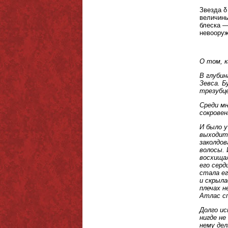
Звезда δ
величины
блеска —
невооруж
О том, к
В глубин
Зевса. Б
трезубц
Среди мн
сокровен
И было у
выходить
заколдо
волосы. 
восхищал
его серд
стала ег
и скрыла
плечах н
Атлас сп
Долго ис
нигде не
нему дел