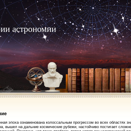
рии астрономии
ние
ная эпоха ознаменована колоссальным прогрессом во всех областях зна
а, вышел на дальние космические рубежи, настойчиво постигает сложн