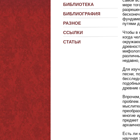
самой вс
БИБЛИОТЕКА
мере тог
разрешен
БИБЛИОГРАФИЯ
бесконеч
фундамен
РАЗНОЕ
путями д
Чтобы в 
ССЫЛКИ
когда че
окружающ
СТАТЬИ
древност
мифологи
различны
недавно,
Для изуч
песни, п
бесследн
подобных
древние 
Впрочем,
проблем.
мыслител
преобраз
многие и
предмет 
архаично
Есть ли 
научная 