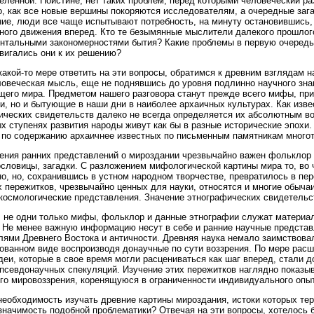
еленной. Поистине, нет таких проблем, перед которыми человеческий р
о, как все новые вершины покоряются исследователям, а очередные заг
ие, люди все чаще испытывают потребность, на минуту остановившись, 
ного движения вперед. Кто те безымянные мыслители далекого прошлог
тальными закономерностями бытия? Какие проблемы в первую очередь
вигались они к их решению?
какой-то мере ответить на эти вопросы, обратимся к древним взглядам 
ловеческая мысль, еще не поднявшись до уровня подлинно научного зна
его мира. Предметом нашего разговора станут прежде всего мифы, при
и, но и бытующие в наши дни в наиболее архаичных культурах. Как изве
ческих свидетельств далеко не всегда определяется их абсолютным в
х ступенях развития народы живут как бы в разные исторические эпохи
 по содержанию архаичнее известных по письменным памятникам много
ения ранних представлений о мироздании чрезвычайно важен фольклор в
ословицы, загадки. С разложением мифологической картины мира то, во ч
о, но, сохранившись в устном народном творчестве, превратилось в пер
 пережитков, чрезвычайно ценных для науки, относятся и многие обыча
космологические представления. Значение этнографических свидетельст
 не одни только мифы, фольклор и данные этнографии служат материа
 Не менее важную информацию несут в себе и ранние научные представ
ями Древнего Востока и античности. Древняя наука немало заимствова
ованном виде воспроизводя донаучные по сути воззрения. По мере расш
деи, которые в свое время могли расцениваться как шаг вперед, стали 
псевдонаучных спекуляций. Изучение этих пережитков наглядно показы
го мировоззрения, коренящуюся в ограниченности индивидуального опыт
необходимость изучать древние картины мироздания, истоки которых те
значимость подобной проблематики? Отвечая на эти вопросы, хотелось б