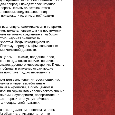
азум признал бы себя бессильным. Но по
адки природы находят свое научное
поразмыслить об истоках этого
о, впервые задумавшиеся над
 привлекали их внимание? Какими
на вселенную, сложившимся в то время,
ния, делала первые шаги в постижении
чем не только созданные в глубокой
стно, научная значимость
озрастом. Ведь находящиеся на
. Поэтому нередко мифы, записанные
тысячелетней давности.
 целом — сказки, предания, эпос,
то некогда свято верили, не исчезло
ежиток древнего мировоззрения. К числу
и, обряды и ритуалы, отражающие
в поистине трудно переоценить.
лом для выяснения интересующих нас
ления о мире, выработанные
ла из мифологии, в обобщенном и
ирения горизонтов человеческого знания
догмами и суевериями, превратились в
вает поразительную устойчивость
а и социальной практики.
ряются в далеком прошлом, и в чем
ы обратить внимание на то, что