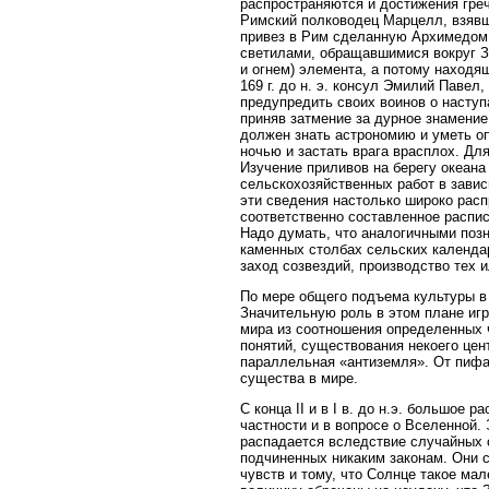
распространяются и достижения греч
Римский полководец Марцелл, взявш
привез в Рим сделанную Архимедом 
светилами, обращавшимися вокруг Зе
и огнем) элемента, а потому находящ
169 г. до н. э. консул Эмилий Паве
предупредить своих воинов о насту
приняв затмение за дурное знамение
должен знать астрономию и уметь оп
ночью и застать врага врасплох. Д
Изучение приливов на берегу океана
сельскохозяйственных работ в зависи
эти сведения настолько широко рас
соответственно составленное распис
Надо думать, что аналогичными поз
каменных столбах сельских календар
заход созвездий, производство тех и
По мере общего подъема культуры 
Значительную роль в этом плане иг
мира из соотношения определенных 
понятий, существования некоего цен
параллельная «антиземля». От пифа
существа в мире.
С конца II и в I в. до н.э. большое
частности и в вопросе о Вселенной.
распадается вследствие случайных 
подчиненных никаким законам. Они с
чувств и тому, что Солнце такое ма