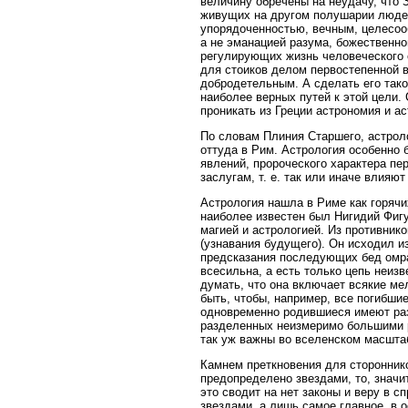
величину обречены на неудачу, что 
живущих на другом полушарии людей 
упорядоченностью, вечным, целесоо
а не эманацией разума, божественно
регулирующих жизнь человеческого 
для стоиков делом первостепенной ва
добродетельным. А сделать его так
наиболее верных путей к этой цели.
проникать из Греции астрономия и ас
По словам Плиния Старшего, астроло
оттуда в Рим. Астрология особенно 
явлений, пророческого характера пе
заслугам, т. е. так или иначе влияют
Астрология нашла в Риме как горячих
наиболее известен был Нигидий Фигу
магией и астрологией. Из противник
(узнавания будущего). Он исходил из
предсказания последующих бед омрач
всесильна, а есть только цепь неиз
думать, что она включает всякие ме
быть, чтобы, например, все погибши
одновременно родившиеся имеют ра
разделенных неизмеримо большими р
так уж важны во вселенском масшта
Камнем преткновения для стороннико
предопределено звездами, то, значит
это сводит на нет законы и веру в 
звездами, а лишь самое главное, в 