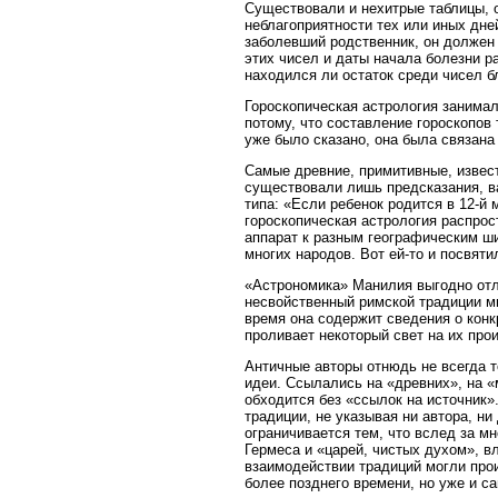
Существовали и нехитрые таблицы, 
неблагоприятности тех или иных дней
заболевший родственник, он должен
этих чисел и даты начала болезни ра
находился ли остаток среди чисел 
Гороскопическая астрология занимал
потому, что составление гороскопов 
уже было сказано, она была связана
Самые древние, примитивные, известн
существовали лишь предсказания, в
типа: «Если ребенок родится в 12-й 
гороскопическая астрология распро
аппарат к разным географическим ши
многих народов. Вот ей-то и посвят
«Астрономика» Манилия выгодно отли
несвойственный римской традиции м
время она содержит сведения о конк
проливает некоторый свет на их про
Античные авторы отнюдь не всегда т
идеи. Ссылались на «древних», на «
обходится без «ссылок на источник».
традиции, не указывая ни автора, ни
ограничивается тем, что вслед за 
Гермеса и «царей, чистых духом», 
взаимодействии традиций могли про
более позднего времени, но уже и с