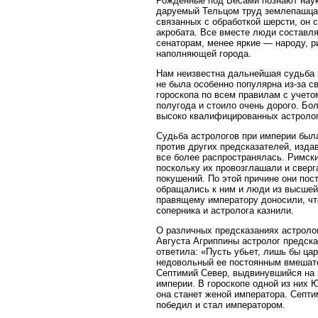
Рожденные под Весами познают наук
даруемый Тельцом труд землепашца,
связанных с обработкой шерсти, он 
акробата. Все вместе люди составл
сенаторам, менее яркие — народу, 
наполняющей города.
Нам неизвестна дальнейшая судьба 
не была особенно популярна из-за с
гороскопа по всем правилам с учето
полугода и стоило очень дорого. Бо
высоко квалифицированных астролог
Судьба астрологов при империи была
против других предсказателей, изда
все более распространялась. Римски
поскольку их провозглашали и сверга
покушений. По этой причине они пос
обращались к ним и люди из высшей 
правящему императору доносили, что
соперника и астролога казнили.
О различных предсказаниях астроло
Августа Агриппины астролог предска
ответила: «Пусть убьет, лишь бы ца
недовольный ее постоянным вмешател
Септимий Север, выдвинувшийся на 
империи. В гороскопе одной из них 
она станет женой императора. Септи
победил и стал императором.