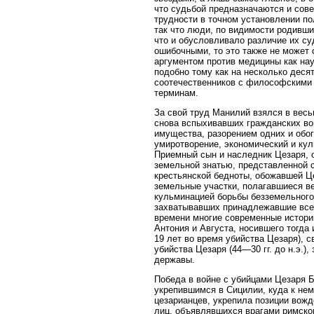
что судьбой предназначаются и сове
трудности в точном установлении п
так что люди, по видимости родивш
что и обусловливало различие их су
ошибочными, то это также не может 
аргументом против медицины как нау
подобно тому как на несколько деся
соотечественников с философскими 
терминам.
За свой труд Манилий взялся в весь
снова вспыхивавших гражданских во
имущества, разорением одних и обо
умиротворение, экономический и ку
Приемный сын и наследник Цезаря, 
земельной знатью, представленной 
крестьянской бедноты, обожавшей Ц
земельные участки, полагавшиеся в
кульминацией борьбы безземельного 
захватывавших принадлежавшие всем
времени многие современные истори
Антония и Августа, носившего тогда
19 лет во время убийства Цезаря), 
убийства Цезаря (44—30 гг. до н.э.
державы.
Победа в войне с убийцами Цезаря 
укрепившимся в Сицилии, куда к нем
цезарианцев, укрепила позиции вож
лиц, объявлявшихся врагами римско