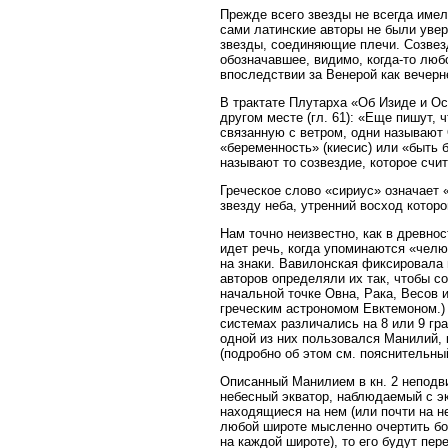
Прежде всего звезды не всегда имел
сами латинские авторы не были уве
звезды, соединяющие плечи. Созвезд
обозначавшее, видимо, когда-то люб
впоследствии за Венерой как вечерн
В трактате Плутарха «Об Изиде и Оси
другом месте (гл. 61): «Еще пишут, 
связанную с ветром, одни называют 
«беременность» (киесис) или «быть б
называют то созвездие, которое счи
Греческое слово «сириус» означает
звезду неба, утренний восход котор
Нам точно неизвестно, как в древнос
идет речь, когда упоминаются «чел
на знаки. Вавилонская фиксировала
авторов определяли их так, чтобы с
начальной точке Овна, Рака, Весов и
греческим астрономом Евктемоном.) 
системах различались на 8 или 9 гр
одной из них пользовался Манилий, к
(подробно об этом см. пояснительный 
Описанный Манилием в кн. 2 неподв
небесный экватор, наблюдаемый с экв
находящиеся на нем (или почти на не
любой широте мысленно очертить бол
на каждой широте), то его будут пер