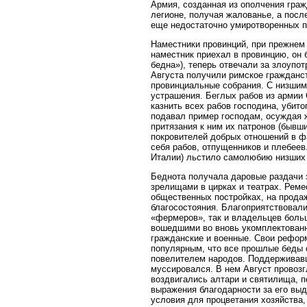
Армия, созданная из ополчения гра
легионе, получая жалованье, а посл
еще недостаточно умиротворенных п
Наместники провинций, при прежнем
наместник приехал в провинцию, он б
бедна»), теперь отвечали за злоупо
Августа получили римское гражданст
провинциальные собрания. С низшим
устрашения. Беглых рабов из армии 
казнить всех рабов господина, убит
подавал пример господам, осуждая ж
притязания к ним их патронов (бывш
покровителей добрых отношений в фа
себя рабов, отпущенников и плебеев.
Италии) льстило самолюбию низших к
Беднота получала даровые раздачи 
зрелищами в цирках и театрах. Рем
общественных постройках, на прода
благосостояния. Благоприятствовали
«фермеров», так и владельцев бол
вошедшими во вновь укомплектованн
гражданские и военные. Свои рефор
популярным, что все прошлые беды 
повелителем народов. Поддерживав
муссировался. В нем Август провоз
воздвигались алтари и святилища, 
выражения благодарности за его выд
условия для процветания хозяйства,