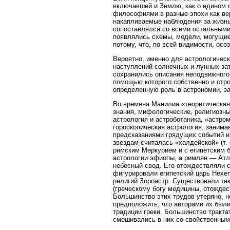
включавшей и Землю, как о едином
философиями в разные эпохи как ве
накапливаемые наблюдения за жизнь
сопоставлялся со всеми остальными,
появлялись схемы, модели, могущие 
потому, что, по всей видимости, ос
Вероятно, именно для астрологичес
наступлений солнечных и лунных зат
сохранились описания неподвижного к
помощью которого собственно и строи
определенную роль в астрономии, з
Во времена Манилия «теоретическая
знания, мифологические, религиозн
астрология и астроботаника, «астро
гороскопическая астрология, занима
предсказаниями грядущих событий и
звездам считалась «халдейской» (т.
римским Меркурием и с египетским б
астрологии эфиопы, а римлян — Атла
небесный свод. Его отождествляли 
фигурировали египетский царь Нехеп
религий Зороастр. Существовали так
(греческому богу медицины, отождес
Большинство этих трудов утеряно, н
предположить, что авторами их был
традиции греки. Большинство тракта
смешивались в них со свойственным