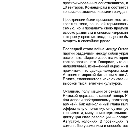
проскрибированных собственников, 
10 гектаров. Командирам в соответс
конфисковывались и земли граждан 
Проскрипции были временем жестоког
крестьян типа, по нашей терминолог
семью, но и продавать свою продукц
высоко развитым и специализированн
которые у прежних владельцев не б
входить в спокойное русло.
Последней стала война между Октав
партии разделили между собой упра
восточные. Широко известна история
толков против него. Говорили, что о
неприличный, изнеженный образ жизн
прижитым, что царица намерена захв
Антония в морской битве при мысе 
Египта, славившегося исключительн
высокой тысячелетней культурой.
Октавиан, получивший от сената им
Римской державы, ставшей теперь Р
боя давали победоносному полковод
армией). Как единоличный глава импер
эффективную политику, он сумел (ре
терпимости, миру, снисходительност
движущая сила революции — солдаты
Августом, колониях. В провинциях, 
самолюбие уважением и способствов