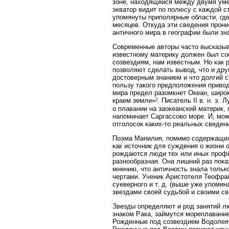
зоне, находящейся между двумя уме
экватор видит по полюсу с каждой ст
упомянуты приполярные области, где
месяцев. Откуда эти сведения прони
античного мира в географии были зн
Современные авторы часто высказыв
известному материку должен был со
созвездиям, нам известным. Но как
позволяют сделать вывод, что и др
достоверным знанием и что долгий с
пользу такого предположения привод
мира предел разомкнет Океан, широк
3
краем земли»
. Писатель II в. н. э
о плавании на заокеанский материк, 
напоминает Саргассово море. И, може
отголосок каких-то реальных сведен
Поэма Манилия, помимо содержащихся
как источник для суждения о жизни 
рождаются люди тех или иных профе
разнообразная. Она лишний раз пока
мнению, что античность знала тольк
чертами. Ученик Аристотеля Теофрас
суеверного и т. д. (выше уже упоми
звездами своей судьбой и своими св
Звезды определяют и род занятий л
знаком Рака, займутся мореплавание
Рожденные под созвездием Водолея 