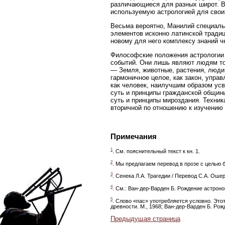
различающиеся для разных широт. В
используемую астрологией для свои
Весьма вероятно, Манилий специаль
элементов исконно латинской тради
новому для него комплексу знаний че
Философские положения астрологии 
событий. Они лишь являют людям то
— Земля, животные, растения, люди,
гармоничное целое, как закон, упра
как человек, наилучшим образом ус
суть и принципы гражданской общины
суть и принципы мироздания. Техник
вторичной по отношению к изучению
Примечания
1
. См. пояснительный текст к кн. 1.
2
. Мы предлагаем перевод в прозе с целью 
3
. Сенека Л.А. Трагедии / Перевод С.А. Ошер
4
. См.: Ван-дер-Варден Б. Рождение астроно
5
. Слово «пас» употребляется условно. Это
древности. М., 1968; Ван-дер-Варден Б. Ро
Предыдущая страница