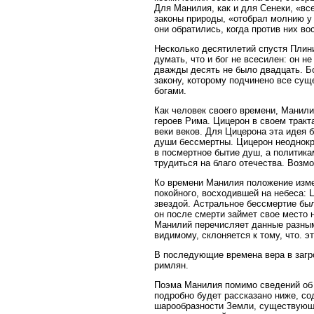
Для Манилия, как и для Сенеки, «вс
законы природы, «отобрал молнию у 
они обратились, когда против них во
Несколько десятилетий спустя Плини
думать, что и бог не всесилен: он 
дважды десять не было двадцать. Б
закону, которому подчинено все суще
богами.
Как человек своего времени, Манили
героев Рима. Цицерон в своем тракт
веки веков. Для Цицерона эта идея 
души бессмертны. Цицерон неоднокр
в посмертное бытие душ, а политика
трудиться на благо отечества. Возм
Ко времени Манилия положение изме
покойного, восходившей на небеса: 
звездой. Астральное бессмертие был
он после смерти займет свое место 
Манилий перечисляет данные разным
видимому, склоняется к тому, что. 
В последующие времена вера в загр
римлян.
Поэма Манилия помимо сведений об и
подробно будет рассказано ниже, с
шарообразности Земли, существующи