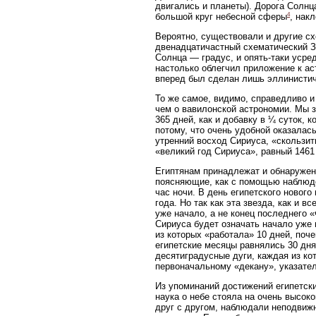
двигались и планеты). Дорога Солнц
4
большой круг небесной сферы
, нак
Вероятно, существовали и другие с
двенадцатичастный схематический З
Солнца — градус, и опять-таки усре
настолько облегчил приложение к ас
вперед был сделан лишь эллинистич
То же самое, видимо, справедливо и
чем о вавилонской астрономии. Мы з
365 дней, как и добавку в ¼ суток, 
потому, что очень удобной оказалас
утренний восход Сириуса, «скользит
«великий год Сириуса», равный 1461
Египтянам принадлежат и обнаруже
поясняющие, как с помощью наблюден
час ночи. В день египетского нового
года. Но так как эта звезда, как и 
уже начало, а не конец последнего 
Сириуса будет означать начало уже 
из которых «работала» 10 дней, поч
египетские месяцы равнялись 30 дн
десятиградусные дуги, каждая из кот
первоначальному «декану», указате
Из упоминаний достижений египетски
наука о небе стояла на очень высок
друг с другом, наблюдали неподвижн