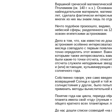
Вершиной греческой математической
Птолемеем (ок. 140 г. н.э.). Основа
наблюдательном материале, математ
лет, сделала фактически интересным
многих из них мы знаем лишь по от
Нечто подобное произошло, видимо, 
небесной сферы, разделенного на 12
освоен египетскими астрономами.
Дело в том, что, как известно из д
астрономия особенно интересовалас
месяца совпадало с первым появлен
точно определять этот момент. Важн
которыми также интересовались вави
были какие-то точки отсчета, отно
отсчета служили неподвижные звезды
и (или) встающие, кульминирующие 
солнечного года.
Собственно говоря, уже само введен
возвращений Солнца к одной и той же
солнцестояния у других, было попы
применить методы вычислительной 
Понятие года как цикла, периода об
планета имела свой «год» (лунным «
общего кратного всех планетарных л
До нас дошли списки созвездий «на 