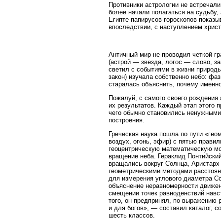
Противники астрологии не встречали
более начали полагаться на судьбу,
Египте папирусов-гороскопов показыв
впоследствии, с наступлением христ
Античный мир не проводил четкой гр
(астрой — звезда, логос — слово, з
светил с событиями в жизни природ
закон) изучала собственно небо: фа
старалась объяснить, почему именно
Пожалуй, с самого своего рождения
их результатов. Каждый этап этого
чего обычно становились ненужными
построения.
Греческая наука пошла по пути «гео
воздух, огонь, эфир) с пятью правил
геоцентрическую математическую мо
вращение неба. Гераклид Понтийский 
вращались вокруг Солнца, Аристарх
геометрическими методами расстоян
для измерения углового диаметра Со
объяснение неравномерности движени
смещении точек равноденствий навстр
того, он предпринял, по выражению 
и для богов», — составил каталог, 
шесть классов.