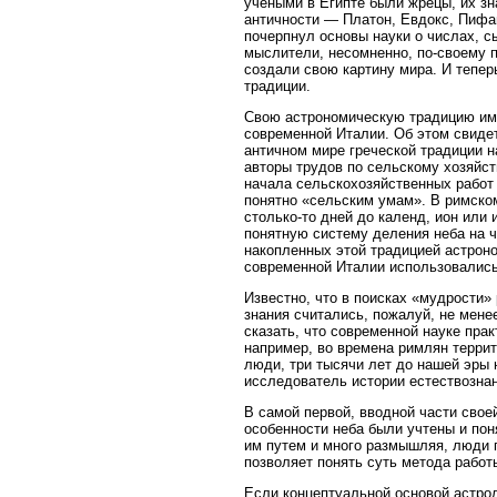
учеными в Египте были жрецы, их 
античности — Платон, Евдокс, Пифаг
почерпнул основы науки о числах, 
мыслители, несомненно, по-своему п
создали свою картину мира. И тепер
традиции.
Свою астрономическую традицию име
современной Италии. Об этом свиде
античном мире греческой традиции н
авторы трудов по сельскому хозяйст
начала сельскохозяйственных работ 
понятно «сельским умам». В римско
столько-то дней до календ, ион или
понятную систему деления неба на ч
накопленных этой традицией астроно
современной Италии использовались
Известно, что в поисках «мудрости»
знания считались, пожалуй, не мене
сказать, что современной науке пра
например, во времена римлян терри
люди, три тысячи лет до нашей эры
исследователь истории естествозна
В самой первой, вводной части свое
особенности неба были учтены и пон
им путем и много размышляя, люди п
позволяет понять суть метода работы
Если концептуальной основой астрол