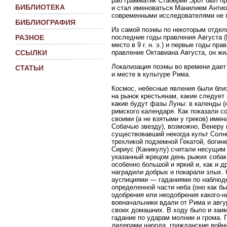
раб грамматик Стаберий Эрот был п
БИБЛИОТЕКА
и стал именоваться Манилием Антио
современными исследователями не 
БИБЛИОГРАФИЯ
Из самой поэмы по некоторым отдел
последние годы правления Августа 
РАЗНОЕ
место в 9 г. н. э.) и первые годы пр
правление Октавиана Августа, он жи
ССЫЛКИ
Локализация поэмы во времени дает 
СТАТЬИ
и месте в культуре Рима.
Космос, небесные явления были бл
на рынок крестьянам, какие следует
какие будут фазы Луны: в календы (
римского календаря. Как показали 
своими (а не взятыми у греков) им
Собачью звезду), возможно, Венеру
существовавший некогда культ Солнц
трехликой подземной Гекатой, богин
Сириус (Каникулу) считали несущим 
указанный жрецом день рыжих собак.
особенно большой и яркий и, как и 
наградили добрых и покарали злых.
ауспициями — гаданиями по наблюден
определенной части неба (оно как б
одобрения или неодобрения какого-н
военачальники вдали от Рима и авг
своих домашних. В ходу было и заи
гадание по ударам молнии и грома.
лидерами народа, гражданские войны,