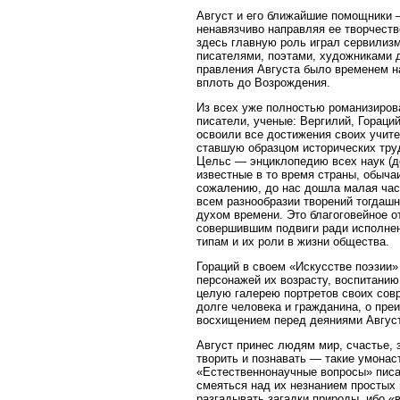
Август и его ближайшие помощники 
ненавязчиво направляя ее творчеств
здесь главную роль играл сервилизм
писателями, поэтами, художниками д
правления Августа было временем н
вплоть до Возрождения.
Из всех уже полностью романизирова
писатели, ученые: Вергилий, Гораций
освоили все достижения своих учите
ставшую образцом исторических труд
Цельс — энциклопедию всех наук (д
известные в то время страны, обыча
сожалению, до нас дошла малая част
всем разнообразии творений тогдаш
духом времени. Это благоговейное о
совершившим подвиги ради исполнен
типам и их роли в жизни общества.
Гораций в своем «Искусстве поэзии
персонажей их возрасту, воспитанию
целую галерею портретов своих совр
долге человека и гражданина, о пр
восхищением перед деяниями Авгус
Август принес людям мир, счастье, з
творить и познавать — такие умонаст
«Естественнонаучные вопросы» писал
смеяться над их незнанием простых 
разгадывать загадки природы, ибо 