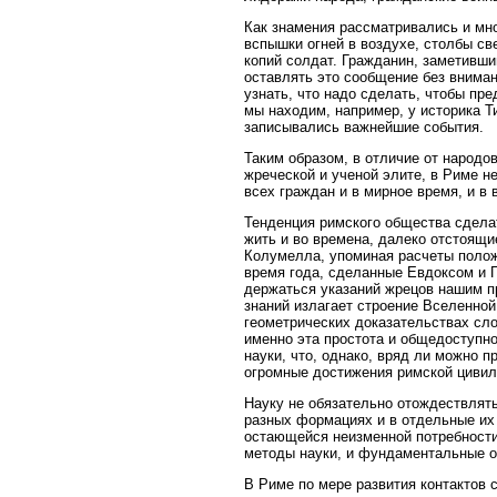
Как знамения рассматривались и мн
вспышки огней в воздухе, столбы св
копий солдат. Гражданин, заметивши
оставлять это сообщение без внима
узнать, что надо сделать, чтобы пр
мы находим, например, у историка Ти
записывались важнейшие события.
Таким образом, в отличие от народо
жреческой и ученой элите, в Риме н
всех граждан и в мирное время, и в 
Тенденция римского общества сдела
жить и во времена, далеко отстоящие
Колумелла, упоминая расчеты полож
время года, сделанные Евдоксом и 
держаться указаний жрецов нашим п
знаний излагает строение Вселенной, 
геометрических доказательствах сло
именно эта простота и общедоступн
науки, что, однако, вряд ли можно 
огромные достижения римской цивил
Науку не обязательно отождествлять
разных формациях и в отдельные их
остающейся неизменной потребности 
методы науки, и фундаментальные о
В Риме по мере развития контактов 