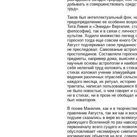
добывать и совершенствовать средст
труд».
Таков был интеллектуальный фон, н
предопределению ее особенно возрос
Тита Ливия и «Энеида» Вергилия, ст
философии), так и в связи с личнос
культом. Ходило множество легенд о
гороскоп тогда еще совсем юного Ок
Август подчеркивал свою преданност
не преследовал. Самозваные астроло
простолюдинов. Составляли гороскоп
предметы, например дома, выясняя 
научные основы астрологии и наибо
себя нелегкий труд изложить в стих
стихах изложил учение эпикурейцев
ведения различных отраслей сельско
каждого месяца, их ритуал, историю
трактаты, написал пользовавшееся б
не было новостью, о чем говорит и 
ни в стихах, ни в прозе не обобщал
был новатором.
В поэме Манилия, как и в творчеств
правление Августа, так же как и во
подъем сказались в вере во всемог
движущего Вселенной по раз навсег
первоначалу всего сущего и позволя
обусловливает «всемирную симпатию
космических объектов на все, совер