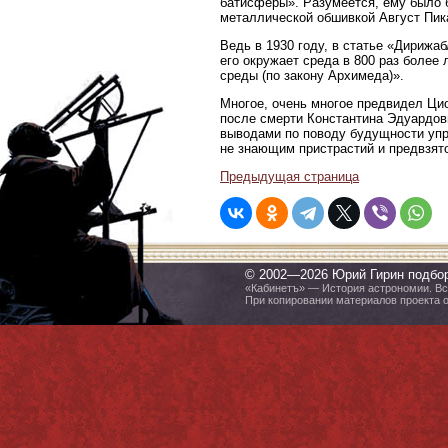
батисферы». Разумеется, ему было 
металлической обшивкой Август Пик
Ведь в 1930 году, в статье «Дирижа
его окружает среда в 800 раз более
среды (по закону Архимеда)».
Многое, очень многое предвидел Циол
после смерти Константина Эдуардов
выводами по поводу будущности упр
не знающим пристрастий и предвзят
Предыдущая страница
© 2002—2026 Юрий Гирин подбо
«Кабинетъ» — История астрономии. Все
При копировании материалов проекта 