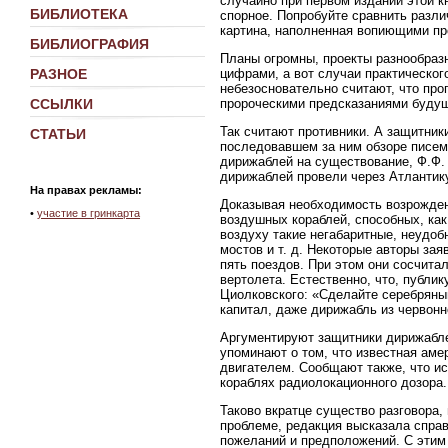
случайно при первом издании этой к
БИБЛИОТЕКА
спорное. Попробуйте сравнить разли
картина, наполненная вопиющими пр
БИБЛИОГРАФИЯ
Планы огромны, проекты разнообра
цифрами, а вот случаи практическог
РАЗНОЕ
небезосновательно считают, что про
пророческими предсказаниями будущ
ССЫЛКИ
Так считают противники. А защитник
СТАТЬИ
последовавшем за ним обзоре писем 
дирижаблей на существование, Ф.Ф. 
дирижаблей провели через Атлантику
На правах рекламы:
Доказывая необходимость возрожде
•
участие в гринкарта
воздушных кораблей, способных, как
воздуху такие негабаритные, неудоб
мостов и т. д. Некоторые авторы за
пять поездов. При этом они сосчита
вертолета. Естественно, что, публи
Циолковского: «Сделайте серебряный
капитал, даже дирижабль из червонн
Аргументируют защитники дирижаблей
упоминают о том, что известная ам
двигателем. Сообщают также, что и
кораблях радиолокационного дозора.
Таково вкратце существо разговора,
проблеме, редакция высказала спра
пожеланий и предположений. С этим 