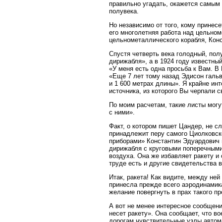
правильно угадать, окажется самым
полувека.
Но независимо от того, кому принес
его многолетняя работа над цельном
цельнометаллического корабля, Конс
Спустя четверть века голодный, по
дирижабля», а в 1924 году известны
«У меня есть одна просьба к Вам. В
«Еще 7 лет тому назад Эдисон гальв
и 1 600 метрах длины». Я крайне ин
источника, из которого Вы черпали с
По моим расчетам, такие листы могу
с ними».
Факт, о котором пишет Цандер, не с
принадлежит перу самого Циолковск
приборами» Константин Эдуардович 
дирижабля с круговыми поперечными
воздуха. Она же избавляет ракету и 
труде есть и другие свидетельства 
Итак, ракета! Как видите, между не
принесла прежде всего аэродинамика
желание повергнуть в прах такого п
А вот не менее интересное сообщени
несет ракету». Она сообщает, что в
дорогам чувствительные узлы автома