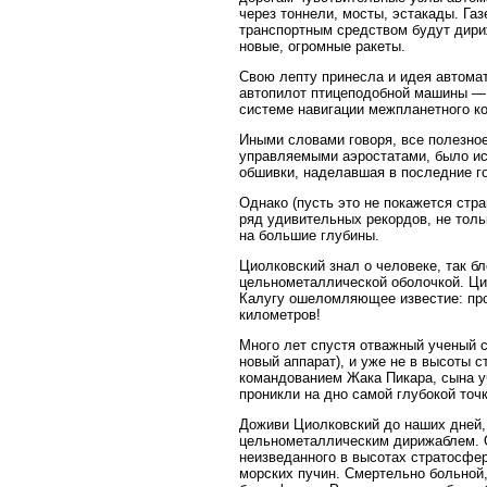
через тоннели, мосты, эстакады. Га
транспортным средством будут дириж
новые, огромные ракеты.
Свою лепту принесла и идея автомат
автопилот птицеподобной машины — 
системе навигации межпланетного ко
Иными словами говоря, все полезно
управляемыми аэростатами, было ис
обшивки, наделавшая в последние г
Однако (пусть это не покажется ст
ряд удивительных рекордов, не толь
на большие глубины.
Циолковский знал о человеке, так б
цельнометаллической оболочкой. Цио
Калугу ошеломляющее известие: про
километров!
Много лет спустя отважный ученый сн
новый аппарат), и уже не в высоты 
командованием Жака Пикара, сына уч
проникли на дно самой глубокой точ
Доживи Циолковский до наших дней,
цельнометаллическим дирижаблем. О
неизведанного в высотах стратосфер
морских пучин. Смертельно больной,