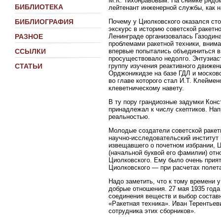
М.К. Тихонравовым. На снимке рядо
БИБЛИОТЕКА
лейтенант инженерной службы, как н
Почему у Циолковского оказался сто
БИБЛИОГРАФИЯ
экскурс в историю советской ракетн
Ленинграде организовалась Газодина
РАЗНОЕ
проблемами ракетной техники, внима
впервые попытались объединиться в
ССЫЛКИ
просуществовало недолго. Энтузиас
группу изучения реактивного движен
СТАТЬИ
Орджоникидзе на базе ГДЛ и москов
во главе которого стал И.Т. Клеймен
клеветническому навету.
В ту пору грандиозные задумки Кон
принадлежал к числу скептиков. Напр
реальностью.
Молодые создатели советской ракетн
научно-исследовательский институт 
извещавшего о почетном избрании, Ц
(начальной буквой его фамилии) отн
Циолковского. Ему было очень прия
Циолковского — при расчетах полета
Надо заметить, что к тому времени 
добрые отношения. 27 мая 1935 года
соединения веществ и выбор составн
«Ракетная техника». Иван Терентьеви
сотрудника этих сборников».