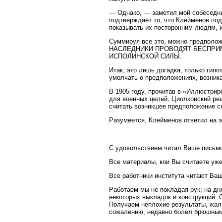
— Однако, — заметил мой собеседник
подтверждает то, что Клейменов под
показывать их посторонним людям, и
Суммируя все это, можно предпо
НАСЛЕДНИКИ ПРОВОДЯТ БЕСПРИ
ИСПОЛИНСКОЙ СИЛЫ.
Итак, это лишь догадка, только гипо
умолчать о предположениях, возник
В 1905 году, прочитав в «Иллюстрир
для военных целей, Циолковский реш
считать возникшее предположение сп
Разумеется, Клейменов ответил на э
С удовольствием читал Ваше письмо
Все материалы, кои Вы считаете уже
Все работники института читают Ваш
Работаем мы не покладая рук; на дн
некоторых выкладок и конструкций. 
Получаем неплохие результаты, жаль,
сожалению, недавно болел брюшным 