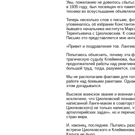
Увы, пожеланию не довелось сбытьс
в 1935 году, был посвящен его памя
техники во всеуслышание объявляли 
Теперь несколько слов о письме, фот
упоминалось об избрании Константин
бывшего начальника института Марг
Терентьевича с Циолковским. К сожа
Письмо это представляется мне инт
«Привет и поздравления тов. Лангем
Попытаюсь объяснить, почему эта ф
трагическую судьбу Клейменова, был
продолжателей работы над реактивн
большой труд, тогда, разумеется, с
Мы не располагаем фактами для того
работе над боевыми ракетами. Однак
этом догадывался.
Высокое воинское звание и военная
исключено, что Циолковский познако
написанной Ланге-маком в соавторств
Циолковского) не только написано, 
артиллерийских задач», но и переч
стран мира.
И, наконец, последнее. Пытаясь раз
встречи Циолковского и Клейменова.
Калуге не было.