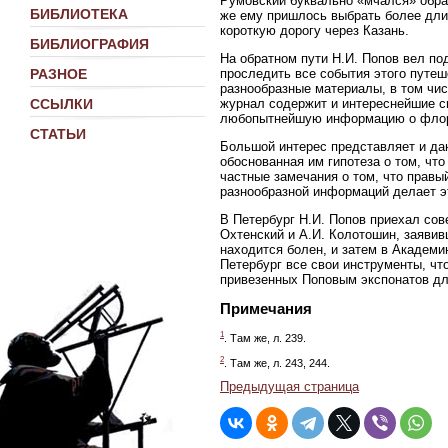
Румовский буквально «мчался» обрат
БИБЛИОТЕКА
же ему пришлось выбрать более дли
короткую дорогу через Казань.
БИБЛИОГРАФИЯ
На обратном пути Н.И. Попов вел подр
проследить все события этого путе
РАЗНОЕ
разнообразные материалы, в том чис
журнал содержит и интереснейшие св
ССЫЛКИ
любопытнейшую информацию о флоре 
СТАТЬИ
Большой интерес представляет и да
обоснованная им гипотеза о том, что
частные замечания о том, что правы
разнообразной информаций делает э
В Петербург Н.И. Попов приехал сов
Охтенский и А.И. Колотошин, заявивш
находится болен, и затем в Академию
Петербург все свои инструменты, ч
привезенных Поповым экспонатов дл
Примечания
1
. Там же, л. 239.
2
. Там же, л. 243, 244.
Предыдущая страница