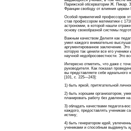
Парижской обсерватории Ж. Пикар. 
Франции свободу от влияния церкви
Особой привилегией профессоров эт
став профессором математики с 1718
астрономии, в которой нашли отраже
основу своеобразной системы подгот
Важным качеством Делиля как педаго
умел каждого внимательно выслушат
аргументированное заключение. Это 
которую так ценили все его ученики
научной недобросовестности. Это все
Интересно отметить, что даже с точ
руководителя. Как показал проведен
вы представляете себе идеального 
[101, с. 225—243]:
1) быть яркой, притягательной личн
2) быть хорошим организатором, ум
планировать работу без давления н
3) обладать качествами педагога-во
каждого, предоставлять ученикам са
истину;
4) быть генератором идей, увлеченн
учениками и способным выдвинуть ид