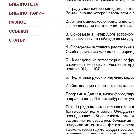
опубликовано В.Ф. Гнучевой [61, с. 
БИБЛИОТЕКА
1. Градусные измерения вдоль Пете
Земли, знание которой столь важно 
БИБЛИОГРАФИЯ
2. Астрономическое определение шир
РАЗНОЕ
как основы для составления точной 
ССЫЛКИ
3. Основание в Петербурге астроном
одновременных с наблюдениями дру
СТАТЬИ
4. Определение точного расстояния 
Особое внимание уделялось теории 
5. Исследование атмосферной рефра
различия температуры России от др
вещей» [61, с. 104].
6. Подготовка русских научных кадро
7. Составление полного трактата по 
Программа Делиля, четко формулиро
направление работ петербургских уч
Петр I придавал важное значение и 
был хорошо подготовлен. Обладая н
преподавания в Королевском коллеже
заведение пользовалось большими п
получили математика, физика и особ
также истории науки. Среди професс
выдающихся ученых, в том числе мат