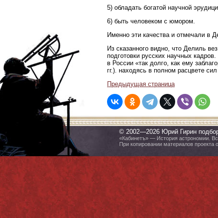
5) обладать богатой научной эрудици
6) быть человеком с юмором.
Именно эти качества и отмечали в Д
Из сказанного видно, что Делиль ве
подготовки русских научных кадров.
в России «так долго, как ему заблаго
гг.). находясь в полном расцвете сил
Предыдущая страница
© 2002—2026 Юрий Гирин подбо
«Кабинетъ» — История астрономии. Все
При копировании материалов проекта 