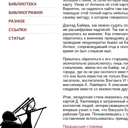
большой стеной, остатки которой ещ
БИБЛИОТЕКА
карту. Узнав от Антиоха об этой кар
Вероятно, он надеялся найти там ка
БИБЛИОГРАФИЯ
помощью этой точной карты небольш
своему методу, о котором говорилось
РАЗНОЕ
Доклад Байера, как можно судить п
им расшифровки надписей. Так как к
ССЫЛКИ
разошлись во мнениях. Как отмечало
обратились к военному проводнику де 
СТАТЬИ
проводник неоднократно бывал на Кав
Антиох, сопровождавший отца в похо
время он был слишком мал.
Пришлось обратиться к его старшему 
окончательно разъяснилось лишь пос
сожалению, имени его ни Байер, ни 
города, где он не раз охотился вме
что она была известна не только Ва
писателю, воспитателю Вахтанга VI
миссионера А. Ламберти. К описанию
сведения вместе со множеством друг
Итак, загадочная стена оказалась х
картой Д. Кантемира и затраченный 
коллектив людей, интересовавшихся 
впервые узнал о том, что Вахушти 
районам Грузии. Познакомившись с э
составлении использовалась принад
Предыдущая страница