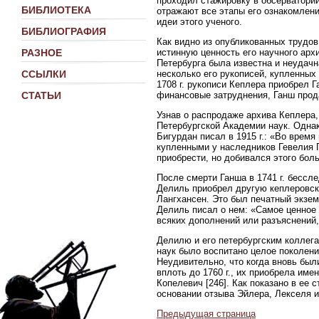
проходил стажировку в обсерватории
БИБЛИОТЕКА
отражают все этапы его ознакомлен
идеи этого ученого.
БИБЛИОГРАФИЯ
Как видно из опубликованных трудов
истинную ценность его научного арх
РАЗНОЕ
Петербурга была известна и неудачн
несколько его рукописей, купленных
ССЫЛКИ
1708 г. рукописи Кеплера приобрел Г
финансовые затруднения, Ганш прода
СТАТЬИ
Узнав о распродаже архива Кеплера,
Петербургской Академии наук. Однак
Бигурдан писал в 1915 г.: «Во врем
купленными у наследников Гевелия Га
приобрести, но добивался этого больш
После смерти Ганша в 1741 г. бессле
Делиль приобрел другую кеплеровск
Лангхансен. Это был печатный экзе
Делиль писал о нем: «Самое ценное 
всяких дополнений или разъяснений, 
Делилю и его петербургским коллега
наук было воспитано целое поколени
Неудивительно, что когда вновь был
вплоть до 1760 г., их приобрела им
Копелевич [246]. Как показано в ее 
основании отзыва Эйлера, Лекселя и
Предыдущая страница