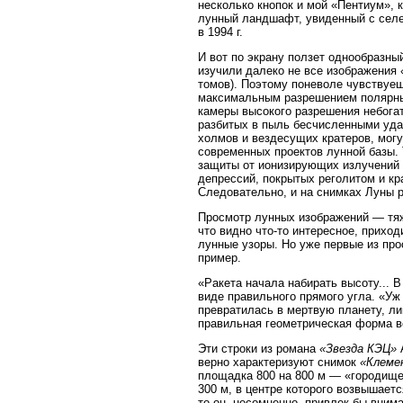
несколько кнопок и мой «Пентиум»,
лунный ландшафт, увиденный с селе
в 1994 г.
И вот по экрану ползет однообразны
изучили далеко не все изображения
томов). Поэтому поневоле чувствуе
максимальным разрешением полярных
камеры высокого разрешения небога
разбитых в пыль бесчисленными уда
холмов и вездесущих кратеров, могу
современных проектов лунной базы.
защиты от ионизирующих излучений 
депрессий, покрытых реголитом и кр
Следовательно, и на снимках Луны 
Просмотр лунных изображений — тяж
что видно что-то интересное, прихо
лунные узоры. Но уже первые из пр
пример.
«Ракета начала набирать высоту... 
виде правильного прямого угла. «Уж
превратилась в мертвую планету, л
правильная геометрическая форма вс
Эти строки из романа
«Звезда КЭЦ»
А
верно характеризуют снимок
«Клеме
площадка 800 на 800 м — «городище»
300 м, в центре которого возвышает
то он, несомненно, привлек бы вним