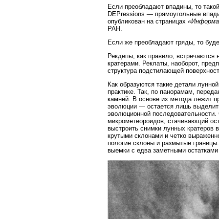
Если преобладают впадины, то тако
DEPressions — прямоугольные впадин
опубликован на страницах
«Информа
РАН.
Если же преобладают гряды, то буд
Рекдепы, как правило, встречаются
кратерами. Реклаты, наоборот, пред
структура подстилающей поверхност
Как образуются такие детали лунной
практике. Так, по панорамам, пере
камней. В основе их метода лежит п
эволюции — остается лишь выделить
эволюционной последовательности. 
микрометеороидов, стачивающий ост
выстроить снимки лунных кратеров 
крутыми склонами и четко выраженн
пологие склоны и размытые границы
выемки с едва заметными остатками 