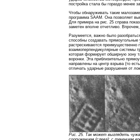
постройка стала бы гораздо менее зам
Чтобы обнаруживать такие малозаме
программа SAAM. Она позволяет выя
Для примера на рис. 25 справа пока
заметен вполне отчетливо. Впрочем,
Разумеется, важно было разобраться
способны создавать прямоугольные у
растрескиваются преимущественно п
взаимоперпендикулярные системы тр
которая формирует обширную зону т
воронки. Эта приблизительно прямо
направлены на центр взрыва (то ест
отличать ударные разрушения от ло
Рис. 25. Так может выглядеть чужа
сооружением (слева); с течением в