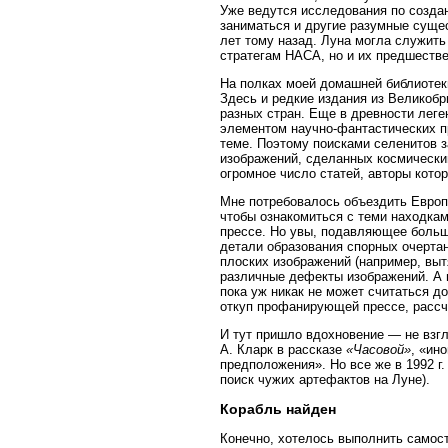
Уже ведутся исследования по создан
заниматься и другие разумные суще
лет тому назад. Луна могла служит
стратегам НАСА, но и их предшестве
На полках моей домашней библиотек
Здесь и редкие издания из Великобр
разных стран. Еще в древности леге
элементом научно-фантастических п
теме. Поэтому поисками селенитов 
изображений, сделанных космическим
огромное число статей, авторы кото
Мне потребовалось объездить Европ
чтобы ознакомиться с теми находкам
прессе. Но увы, подавляющее больш
детали образования спорных очертан
плоских изображений (например, вы
различные дефекты изображений. А 
пока уж никак не может считаться д
откуп профанирующей прессе, рассч
И тут пришло вдохновение — не взгл
А. Кларк в рассказе
«Часовой»
, «ин
предположения». Но все же в 1992 г. 
поиск чужих артефактов на Луне).
Корабль найден
Конечно, хотелось выполнить самост