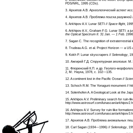
PDS/NRL, 1995 (CDs).
3. Архипов А.В. Археологический аспект ис
4. Архипов А.В.
Проблема поиска разумной 
5. Arkhipov A.V. Lunar SETI //
Space flight
, 199
6. Arkhipov A.V., Graham F.G. Lunar SETI: a jus
the Optical Spectrum II. 31 Jan. — 1 Feb. 1996,
7. Sagan C. The recognition of extraterrestrial i
8. Trudeau A.G. et al. Project Horizon — a US 
9. Kokh P. Lunar skyscrapers //
Selenology
, 1
10. Ажгирей Г.Д.
Структурная геология
. М.
11. Флоренский К.П. и др. Геолого-морфолог
2, М.: Наука, 1978, с. 102—135.
12. A continent lost in the Pacific Ocean //
Scien
13. Schoch R.M. The Yonaguni monument // http
14. Solenhofen A. A Geological Look at the J
15. Arkhipov A.V. Preliminary search for ruin-li
http://www.astrosurf.com/lunascan/arkhipov2.h
16. Arkhipov A.V. Survey for ruin-like formatio
http://www.astrosurf.com/lunascan/arkhipov3.h
17. Архипов А.В. Проблема аномальных пещ
18. Carl Sagan (1934—1996) //
Selenology
, 19