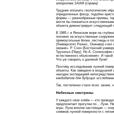
алгоритма SAAM (справа).
Труднее опознать геологические об
определенных фигур, подобно крист
формы — разнообразные призмы, п
могли бы показаться искусственными
объекта демонстрирует следующий 
В 1985 г. в Японском море на глуби
похожих на искусственные сооружен
прямоугольные блоки, лестницы и п
(Университет Рюкюс, Окинава) счел 
океане»
. Р. Счоч (Бостонский униве
Трухильо (Перу). Но А. Соленхофен 
естественного объяснения». И такой
Что уж говорить о далекой Луне!
Поэтому исследование лунной повер
объекты. Как заведено в воздушной
находки экспедицией непосредствен
кандидатов для будущих исследова
Так, постепенно стало ясно: зачем, 
Небесные смотрины
У каждого свое хобби — кто проводит
предпочитает прогулки по... Луне. Н
игры. Луна вполне настоящая — оче
снимков лунной поверхности с легк