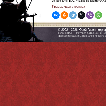
19. Бронштэн В.А. Луна нас не защитит //
На
Предыдущая страница
© 2002—2026 Юрий Гирин подбо
«Кабинетъ» — История астрономии. Все
При копировании материалов проекта 