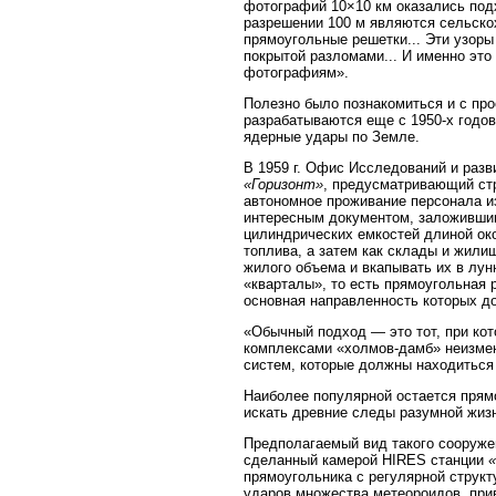
фотографий 10×10 км оказались под
разрешении 100 м являются сельско
прямоугольные решетки... Эти узоры
покрытой разломами... И именно это
фотографиям».
Полезно было познакомиться и с про
разрабатываются еще с 1950-х годов
ядерные удары по Земле.
В 1959 г. Офис Исследований и раз
«Горизонт»
, предусматривающий стр
автономное проживание персонала из
интересным документом, заложившим
цилиндрических емкостей длиной око
топлива, а затем как склады и жили
жилого объема и вкапывать их в лун
«кварталы», то есть прямоугольная 
основная направленность которых до
«Обычный подход — это тот, при ко
комплексами «холмов-дамб» неизмен
систем, которые должны находиться 
Наиболее популярной остается прям
искать древние следы разумной жизн
Предполагаемый вид такого сооруже
сделанный камерой HIRES станции
прямоугольника с регулярной струк
ударов множества метеороидов, при