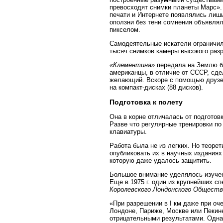
превосходят снимки планеты Марс». 
печати и Интернете появлялись лиш
оползни без тени сомнения объявлял
пикселом.
Самодеятельные искатели ограничил
тысяч снимков камеры высокого раз
«Клементина»
передала на Землю бо
американцы, в отличие от СССР, сд
желающий. Вскоре с помощью друзе
на компакт-дисках (88 дисков).
Подготовка к полету
Она в корне отличалась от подготов
Разве что регулярные тренировки п
клавиатуры.
Работа была не из легких. Но теоре
опубликовать их в научных изданиях
которую даже удалось защитить.
Большое внимание уделялось изучен
Еще в 1975 г. один из крупнейших с
Королевского Лондонского Обществ
«При разрешении в I км даже при оч
Лондоне, Париже, Москве или Пекин
отрицательными результатами. Однак