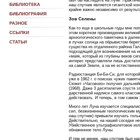
был бы наследить на Луне. Практич
БИБЛИОТЕКА
наш спутник является гигантской ко
крайне важно независимо от результа
БИБЛИОГРАФИЯ
Зов Селены
РАЗНОЕ
Как-то еще в школьные годы мне по
ССЫЛКИ
этом коротком произведении великий
археологического памятника в далек
СТАТЬИ
в лучах солнца на обрывистом берег
существа из отдаленного района Га
подходящей для возникновения на не
«маяк, который из глубины веков си
интерес представляли лишь достато
на самой Земле, а на ее естественно
Радиостанция Би-Би-Си, для которой
уже в 1962 г. о поисках чужих памят
Сюжет
«Часового»
получил дальнейш
(1968). Даже 3 десятилетия спустя э
дарственной надписи самого классик
действовать. И теперь, в том самом 2
Много лет Луна изучается специалис
сил, безжизненным геологическим му
наш спутник) привыкли изучать толь
Действительно, на нашей соседке не
Убийственное ультрафиолетовое изл
обнаженное тело Луны.
И тем не менее, наш спутник был на