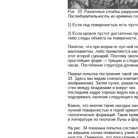
Рис. 33. Различные стадии разруше
Последовательность во времени с
1) Если под поверхностью есть пуст
2) Если кровля пустот достаточно п
либо следы объекта на поверхности,
Понятно, что при возрасте луп ной 
малозаметны, либо проявляются как
этот второй сценарий. Поэтому эво
простейших форм — трещин и следов
часах. Постепенно структура должн
Первая попытка построения такой эв
33. Здесь мы видим сначала компак
изображение). Затем лунки, разраст
стен между впадинами и вокруг них.
последнем кадре хорошо видно как 
подозревать наличие следующего яр
Важно, что многие такие находки за
лунной поверхностью и порой ориент
геологических формаций. Такие пря
в литературе по геологии Луны и ф
На рис. 34 показана попытка состав
на вершине холма появились узкие 
участок. Очевидно, это просыпание