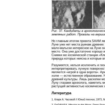
Рис. 37. Кандидаты в археологиче
земляных работ. Провалы на верши
Но главным итогом проекта SAAM яв
Луне уже нет места руинам древних
мало-мальски интересное на Луне о
место. Она уже достаточно хорошо и
Снимки же космической станции
«Кл
природа которых неясна и которые в
Разумеется, нельзя исключить и гео
интерпретировать лунную поверхност
являются «игрой в одни ворота». Ар
холм — естественное образование. 
древней культуры. Лишь раскопки мо
Луну глазами археолога, наметить м
растущей активностью космических 
Литература
1. Кларк А. Часовой //
Юный техник
, 1973, 
2. DoD/NASA.
Mission to the Moon. Deep Spa