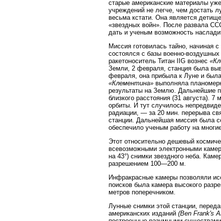
старые американские материалы уже
учреждений не легче, чем достать 
весьма кстати. Она является детище
«звездных войн». После развала СС
дать и ученым возможность наслади
Миссия готовилась тайно, начиная с
состоялся с базы военно-воздушных 
ракетоноситель Титан IIG вознес
«Кл
Земли, 2 февраля, станция была выв
февраля, она прибыла к Луне и была
«Клементина»
выполняла планомерн
результаты на Землю. Дальнейшие п
близкого расстояния (31 августа). 
орбиты. И тут случилось непредвид
радиации, — за 20 мин. перерыва св
станции. Дальнейшая миссия была со
обеспечило ученым работу на многие
Этот относительно дешевый космиче
всевозможными электронными камерам
на 43°) снимки звездного неба. Ка
разрешением 100—200 м.
Инфракрасные камеры позволяли исс
поисков была камера высокого разр
метров поперечником.
Лунные снимки этой станции, переда
американских изданий
(Ben Frank's 
построенные разумными существами 