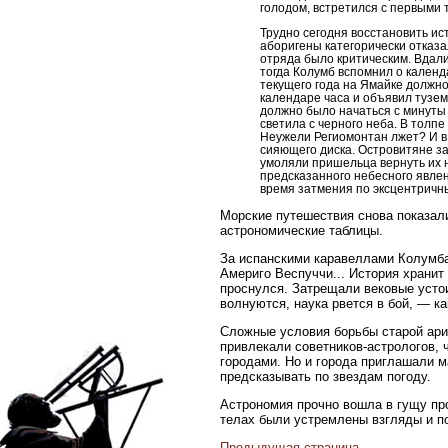
голодом, встретился с первыми 
Трудно сегодня восстановить ис
аборигены категорически отказ
отряда было критическим. Вдали
тогда Колумб вспомнил о календ
текущего года на Ямайке должно
календаре часа и объявил тузем
должно было начаться с минуты 
светила с черного неба. В толп
Неужели Региомонтан лжет? И в 
сияющего диска. Островитяне за
умоляли пришельца вернуть их н
предсказанного небесного явлен
время затмения по эксцентричн
Морские путешествия снова показали
астрономические таблицы.
За испанскими каравеллами Колумба
Америго Веспуччи... История храни
проснулся. Затрещали вековые усто
волнуются, наука рвется в бой, — как
Сложные условия борьбы старой арис
привлекали советников-астрологов, 
городами. Но и города приглашали м
предсказывать по звездам погоду.
Астрономия прочно вошла в гущу про
телах были устремлены взгляды и 
Предыдущая страница