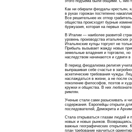
этого подъема были общими. С них-т
Как ни обирали феодалы крестьян, к
в руках горожан постепенно накапли
Все решительнее их отпор грабитель
общества происходят бурные измене
буржуазия, которая на первых порах
В Италии — наиболее развитой стра
уровень производства итальянских р
Итальянские купцы торгуют не тольк
Прибыль вызывает жажду новых приб
земельные владения и торговлю, но 
наследством начинаются и сдвиги в 
В период феодализма религия учила
выпрашивая себе счастье в загробно
аскетические требования чужды. Лю
наслаждаться в жизни, а не после с
поколение философов, поэтов и худ
кружки и общества. В них любознат
римлян.
Ученые стали сами разыскивать и чи
содержания. Европейцы открыли для
последователей, Демокрита и Архиме
Стала открываться глазам людей и 
новых и новых рынков. Возвращаясь
важных географических открытиях. 
план требование научиться ориентиро