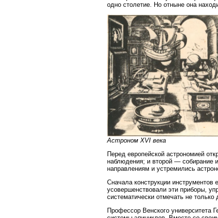
одно столетие. Но отныне она наход
Астроном XVI века
Перед европейской астрономией откр
наблюдения; и второй — собирание и
направлениям и устремились астро
Сначала конструкции инструментов 
усовершенствовали эти приборы, уп
систематически отмечать не только 
Профессор Венского университета Г
системы эпициклов. Вместе со свои