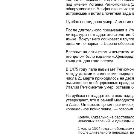
под именем Иоганна Региомонтана (1
обнаруживают в Альфонсианских таб
астрономами встала почетная задач
Пурбах неожиданно умер. И многие п
После длительного пребывания в Ит
литературы пятнадцатого столетия. 
языке. Вокруг него собирается груп
едва ли не первая в Европе обсерва
Впервые на латинском и немецком я
его делом было издание «Эфемерид»
тридцать два года вперед.
В 1475 году папа вызывает Региомо
между датами и явлениями природы 
числа 21 марта приходилось на деся
вычисление дней церковных праздни
Италии Региомонтан умер, оставив 
На рубеже пятнадцатого и шестнадц
утверждают, что в ранней молодости
в Азию. Он высоко ценил практическ
корабельное исчисление, — говорил 
Колумб буквально не расставалс
небесных явлений. И однажды име
1 марта 1504 года с небольшим
После длительного перехода, в