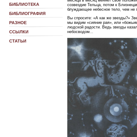
месяца в месяц меняет свое положен
БИБЛИОТЕКА
созвездие Тельца, потом к Близнецам
блуждающее небесное тело, чем не 
БИБЛИОГРАФИЯ
Вы спросите: «А как же звезды?» Зв
мы видим «сияние рая», или «божьим
РАЗНОЕ
людской радости. Ведь звезды каза
небосводом...
ССЫЛКИ
СТАТЬИ