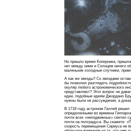
Но пришло время Коперника, пришла 
нет между ними и Солнцем ничего об
маленькие холодные спутники, прив
А как же звезды? Со звездами остав
бы позволил разглядеть подробности
окуляр любого астрономического инс
представляют? Этот вопрос не дава
идеи, подобные идеям Джордано Бру
нужны были не рассуждения, а доказ
В 1718 году астроном Галлей решил
определенными во времена Гиппарха
почти всех «неподвижных» светил су
почти на полградуса. Вы скажете: «
скорость перемещения Сириуса не бо
обращали внимание на то, что чем 