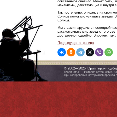
собственное светило. Может быть, з
механизмы, действующие и внутри з
Так постепенно, опираясь на свои к
Солнце помогало узнавать звезды. З
Солнце.
Мы с вами нарушим в последней част
рассматривать мир звезд с того све
достаточно подробно. Впрочем, так л
Предыдущая страница
© 2002—2026 Юрий Гирин подбо
«Кабинетъ» — История астрономии. Все
При копировании материалов проекта 