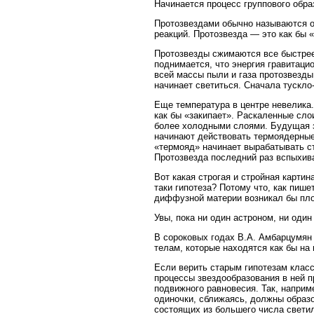
Начинается процесс группового обра
Протозвездами обычно называются о
реакций. Протозвезда — это как бы
Протозвезды сжимаются все быстрее 
поднимается, что энергия гравитаци
всей массы пыли и газа протозвезды 
начинает светиться. Сначала тускло-
Еще температура в центре невелика
как бы «закипает». Раскаленные сл
более холодными слоями. Будущая зв
начинают действовать термоядерные
«термояд» начинает вырабатывать ст
Протозвезда последний раз вспыхив
Вот какая строгая и стройная карти
таки гипотеза? Потому что, как пише
диффузной материи возникал бы пло
Увы, пока ни один астроном, ни оди
В сороковых годах В.А. Амбарцумян
телам, которые находятся как бы на
Если верить старым гипотезам класс
процессы звездообразования в ней п
подвижного равновесия. Так, наприм
одиночки, сближаясь, должны образо
состоящих из большего числа светил