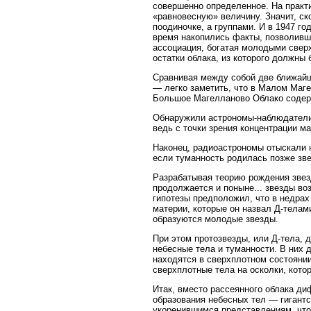
совершенно определенное. На практи
«равновесную» величину. Значит, ск
поодиночке, а группами. И в 1947 г
время накопились факты, позволивши
ассоциация, богатая молодыми сверх
остатки облака, из которого должны
Сравнивая между собой две ближай
— легко заметить, что в Малом Маг
Большое Магелланово Облако содерж
Обнаружили астрономы-наблюдатели 
ведь с точки зрения концентрации м
Наконец, радиоастрономы отыскали н
если туманность родилась позже зве
Разрабатывая теорию рождения звезд
продолжается и поныне... звезды во
гипотезы предположил, что в недра
материи, которые он назвал Д-телами
образуются молодые звезды.
При этом протозвезды, или Д-тела,
небесные тела и туманности. В них 
находятся в сверхплотном состоянии
сверхплотные тела на осколки, кото
Итак, вместо рассеянного облака ди
образования небесных тел — гигантс
укоренившимся представлениям, что 