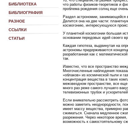
то, что специалисты разных професси
БИБЛИОТЕКА
что работы физиков-теоретиков и ф
проблема рождения солнц еще очень 
БИБЛИОГРАФИЯ
Раздел астрономии, занимающейся в
Делится она на две части: планетну
РАЗНОЕ
космогонию, интересующуюся проис
ССЫЛКИ
У планетной космогонии большая ист
основании передовых идей своего в
СТАТЬИ
Каждая гипотеза, выдвинутая на опр
астрономы придерживаются концепци
разработанная как с математической
так.
Известно, что все пространство ме
Многочисленные наблюдения показал
«облаков» из космической пыли и га
концентрация вещества в таких комп
межзвездном пространстве, все еще 
много раз реже самого лучшего ваку
телевизионных трубок и ускорителей
Если внимательно рассмотреть фотог
можно заметить неоднородности, похо
имеет массу вещества, примерно рав
сжиматься. Сначала медленное сжат
разрежения. Через некоторое время,
возможность к самостоятельному сж