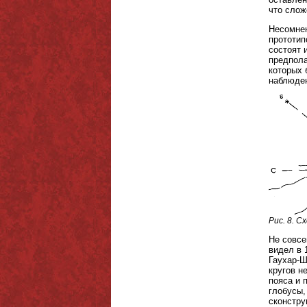
что слож
Несомнен
прототип
состоят 
предпола
которых 
наблюден
Рис. 8. 
Не совсе
видел в 
Гаухар-Ш
кругов н
пояса и 
глобусы,
сконстру