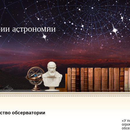
рии астрономии
ство обсерватории
«У п
огро
обсе