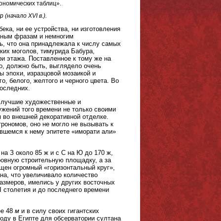
ономических таблиц».
 (начало XVI в.).
ека, ни ее устройства, ни изготовления
очным фразам и немногим
ь, что она принадлежала к числу самых
ких моголов, тимурида Бабура,
и этажа. Поставленное к тому же на
но, должно быть, выглядело очень
ы эпохи, изразцовой мозаикой и
о, белого, желтого и черного цвета. Во
оследних.
ы лучшие художественные и
жений того времени не только своими
 во внешней декоративной отделке.
рономов, оно не могло не вызывать к
авшемся к нему эпитете «иморати али»
а З около 85 ж и с С на Ю до 170 ж,
ровную строительную площадку, а за
щен огромный «горизонтальный круг»,
на, что увеличивало количество
азмеров, имелись у других восточных
VI столетия и до последнего времени
ее 48
м
и в силу своих гигантских
году в Египте для обсерватории султана