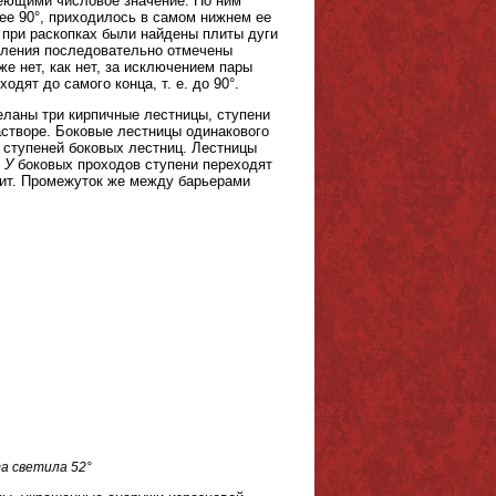
меющими числовое значение. По ним
ее 90°, приходилось в самом нижнем ее
о при раскопках были найдены плиты дуги
 деления последовательно отмечены
же нет, как нет, за исключением пары
дят до самого конца, т. е. до 90°.
ланы три кирпичные лестницы, ступени
астворе. Боковые лестницы одинакового
е ступеней боковых лестниц. Лестницы
 У
боковых проходов ступени переходят
ит. Промежуток же между барьерами
та светила 52°