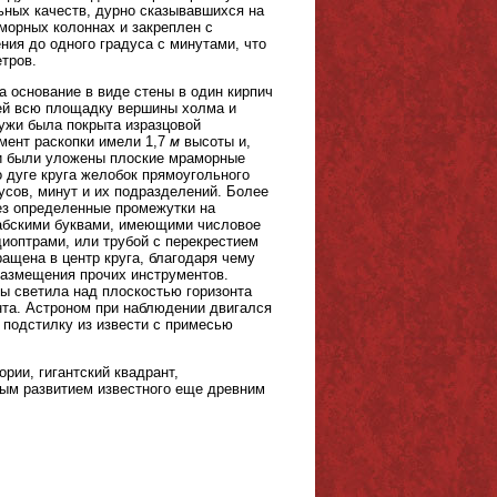
льных качеств, дурно сказывавшихся на
морных колоннах и закреплен с
ния до одного градуса с минутами, что
тров.
а основание в виде стены в один кирпич
ей всю площадку вершины холма и
ружи была покрыта изразцовой
омент раскопки имели 1,7
м
высоты и,
ки были уложены плоские мраморные
 дуге круга желобок прямоугольного
усов, минут и их подразделений. Более
ез определенные промежутки на
абскими буквами, имеющими числовое
диоптрами, или трубой с перекрестием
ращена в центр круга, благодаря чему
размещения прочих инструментов.
ты светила над плоскостью горизонта
та. Астроном при наблюдении двигался
а подстилку из извести с примесью
рии, гигантский квадрант,
ным развитием известного еще древним