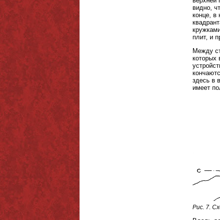
верхней 
видно, ч
конце, в
квадрант
кружками
плит, и 
Между ст
которых 
устройст
кончаютс
здесь в 
имеет по
Рис. 7. 