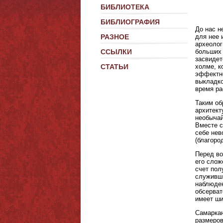
БИБЛИОТЕКА
БИБЛИОГРАФИЯ
До нас н
РАЗНОЕ
для нее 
археолог
ССЫЛКИ
больших 
засвидет
СТАТЬИ
холме, к
эффектно
выкладко
время ра
Таким об
архитект
необычай
Вместе с
себе нев
(благоро
Перед во
его слож
счет пол
служивши
наблюден
обсерват
имеет ши
Самаркан
размеров