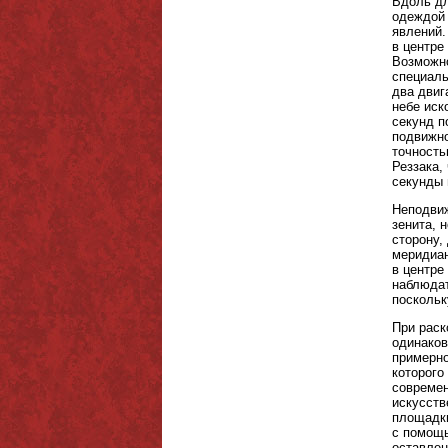
Вдоль дл
одеждой 
явлений.
в центре
Возможно
специаль
два двиг
небе иск
секунд п
подвижно
точность
Реззака,
секунды 
Неподвиж
зенита, 
сторону,
меридиан
в центре
наблюдат
поскольк
При раск
одинаков
примерно
которого
современ
искусств
площадки
с помощь
оставлен