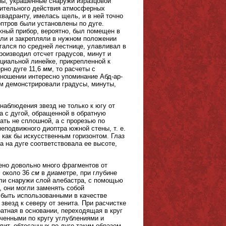
ы, украшенные снаружи изразцовой
шительного действия атмосферных
квадранту, имелась щель, и в ней точно
оптров были установлены по дуге.
жный прибор, вероятно, был помещен в
али и закрепляли в нужном положении
ался по средней лестнице, улавливал в
роизводил отсчет градусов, минут и
ециальной линейке, прикрепленной к
рно дуге 11,6
мм
, то расчеты с
тношении интересно упоминание Абд-ар-
ым демонстрировали градусы, минуты,
аблюдения звезд не только к югу от
та с дугой, обращенной в обратную
ть не сплошной, а с прорезью по
еподвижного диоптра южной стены, т. е.
 как бы искусственным горизонтом. Глаз
 на дуге соответствовала ее высоте,
ено довольно много фрагментов от
, около 36
см
в диаметре, при глубине
ели снаружи слой алебастра, с помощью
, они могли заменять собой
 быть использованными в качестве
звезд к северу от зенита. При расчистке
атная в основании, переходящая в круг
ченными по кругу углублениями и
ит, обтесанных по дуге таким образом,