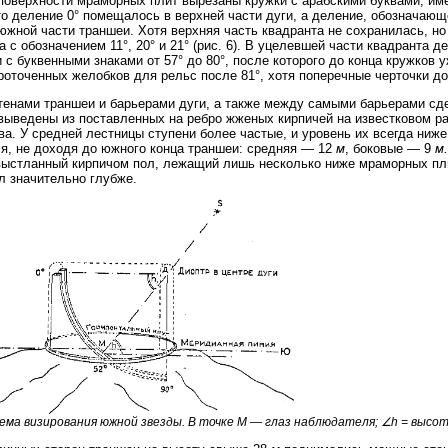
поверхности мраморных плит вырезаны кружки с арабскими буквами, и
то деление 0° помещалось в верхней части дуги, а деление, обозначающ
 южной части траншеи. Хотя верхняя часть квадранта не сохранилась, н
а с обозначением 11°, 20° и 21° (рис. 6). В уцелевшей части квадранта
 с буквенными знаками от 57° до 80°, после которого до конца кружков у
проточенных желобков для рельс после 81°, хотя поперечные черточки дохо
енами траншеи и барьерами дуги, а также между самыми барьерами сде
выведены из поставленных на ребро жженых кирпичей на известковом р
ва. У средней лестницы ступени более частые, и уровень их всегда ниж
я, не доходя до южного конца траншеи: средняя — 12
м
, боковые — 9
м.
выстланный кирпичом пол, лежащий лишь несколько ниже мраморных пл
л значительно глубже.
Схема визирования южной звезды. В точке M — глаз наблюдателя; ∠h = высо