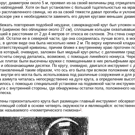
руг, диаметром около 5
м
, проявил из-за своей величины ряд отрицате
 наблюдений. Хотя он был установлен с большой тщательностью на мра
расплавленного свинца, но из-за своей тяжести давал прогибы и уклоне
вскоре уже к необходимости заменить его двумя кругами меньших диаме
бежать повторения подобной неудачи, самаркандский круг был уложен н
 (шириною без облицовки около 27
см
), сплошным кольцом охватывавш
шей в расстоянии от 2 до 4 метров от откоса ее склонов. Эта стена сна
ой. Остатки ее в северной части, где она сохранилась лучше всего, в м
, в целом виде она была несколько ниже 2
м
. По верху кирпичной клад
ответствующей кривизны, причем ближе к внутреннему краю проточен по
 в который, очевидно, заложен был медный круг-рельс с делениями град
тсчеты секунд делались, возможно, с помощью линейного нониуса. Чер
ых плитах были высечены кружки с помещенными в них рельефными ар
 и обозначающими десятки. По кругу, очевидно, двигался инструмент с 
становленный таким образом, что ось его была при всяком положении об
внутри его могла быть использована под различные сооружения и для 
 азимута читалась непосредственно на дуге круга, а определение высо
илось с помощью специальной установки на подвижной части инструмен
уга с внутренней стороны, где обнаружены остатки пола, положенного н
 песка.
тены горизонтального круга был размещен главный инструмент обсервато
ляющий собой в основе четверть окружности и являющийся: естествен
1
так называемого «геометрического гномона»
.