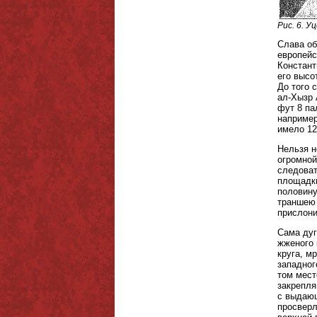
Рис. 6. 
Слава об
европейс
Констант
его высо
До того 
ал-Хызр 
фут 8 па
например
имело 12
Нельзя н
огромной
следоват
площадки
половину
траншею 
прислони
Сама дуг
жженого 
круга, м
западног
том мест
закрепля
с выдающ
просверл