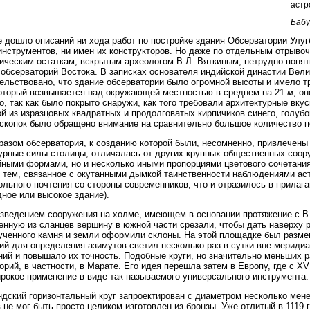
астр
Бабур
е дошло описаний ни хода работ по постройке здания Обсерватории Улугб
инструментов, ни имен их конструкторов. Но даже по отдельным отрыв
ическим остаткам, вскрытым археологом В.Л. Вяткиным, нетрудно понят
обсерваторий Востока. В записках основателя индийской династии Вели
ельствовано, что здание обсерватории было огромной высоты и имело тр
оторый возвышается над окружающей местностью в среднем на 21
м
, о
, так как было покрыто снаружи, как того требовали архитектурные вкус
й из изразцовых квадратных и продолговатых кирпичиков синего, голубог
скопок было обращено внимание на сравнительно большое количество п
разом обсерватория, к созданию которой были, несомненно, привлечен
урные силы столицы, отличалась от других крупных общественных соору
ными формами, но и несколько иными пропорциями цветового сочетания
 тем, связанное с окутанными дымкой таинственности наблюдениями аст
ольного почтения со стороны современников, что и отразилось в прилаг
дное или высокое здание).
зведением сооружения на холме, имеющем в основании протяжение с В н
енную из сланцев вершину в южной части срезали, чтобы дать наверху 
ученного камня и земли оформили склоны. На этой площадке был разме
й для определения азимутов светил несколько раз в сутки вне меридиа
ий и повышало их точность. Подобные круги, но значительно меньших р
орий, в частности, в Марате. Его идея перешла затем в Европу, где с X
рокое применение в виде так называемого универсального инструмента.
дский горизонтальный круг запроектирован с диаметром несколько мен
 не мог быть просто целиком изготовлен из бронзы. Уже отлитый в 1119 