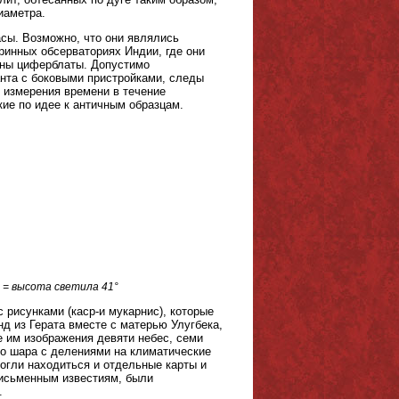
иаметра.
сы. Возможно, что они являлись
ринных обсерваториях Индии, где они
ены циферблаты. Допустимо
анта с боковыми пристройками, следы
 измерения времени в течение
ие по идее к античным образцам.
 = высота светила 41°
 рисунками (каср-и мукарнис), которые
нд из Герата вместе с матерью Улугбека,
е им изображения девяти небес, семи
го шара с делениями на климатические
 могли находиться и отдельные карты и
 письменным известиям, были
.