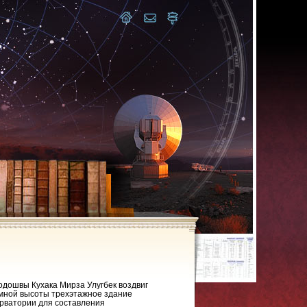
одошвы Кухака Мирза Улугбек воздвиг
мной высоты трехэтажное здание
рватории для составления