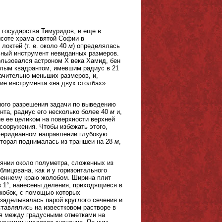
государства Тимуридов, и еще в
ысоте храма святой Софии в
 локтей (т. е. около 40
м
) определялась
ьный инструмент невиданных размеров.
ользовался астроном X века Хамид, бен
глым квадрантом, имевшим радиус в 21
ачительно меньших размеров, и,
ние инструмента «на двух столбах»
ного разрешения задачи по выведению
нта, радиус его несколько более 40
м
и,
е ее целиком на поверхности верхней
сооружения. Чтобы избежать этого,
 меридианном направлении глубокую
оторая поднималась из траншеи на 28
м
,
оянии около полуметра, сложенных из
лицована, как и у горизонтального
треннему краю жолобом. Ширина плит
рез 1°, нанесены деления, приходящиеся в
скобок, с помощью которых
заделывалась парой круглого сечения и
тавлялись на известковом растворе в
ия между градусными отметками на