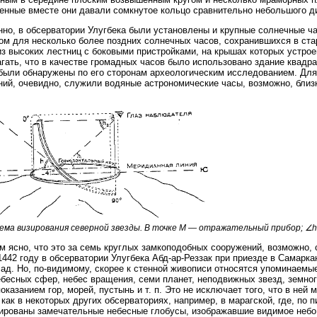
енные вместе они давали сомкнутое кольцо сравнительно небольшого д
но, в обсерватории Улугбека были установлены и крупные солнечные ча
ом для несколько более поздних солнечных часов, сохранившихся в ста
из высоких лестниц с боковыми пристройками, на крышах которых устро
гать, что в качестве громадных часов было использовано здание квадр
были обнаружены по его сторонам археологическим исследованием. Для
ий, очевидно, служили водяные астрономические часы, возможно, близк
Схема визирования северной звезды. В точке M — отражательный прибор; ∠h
м ясно, что это за семь круглых замкоподобных сооружений, возможно, с
1442 году в обсерватории Улугбека Абд-ар-Реззак при приезде в Самарка
ад. Но, по-видимому, скорее к стенной живописи относятся упоминаемы
ебесных сфер, небес вращения, семи планет, неподвижных звезд, земно
показанием гор, морей, пустынь и т. п. Это не исключает того, что в ней
 как в некоторых других обсерваториях, например, в марагской, где, по
ированы замечательные небесные глобусы, изображавшие видимое небо