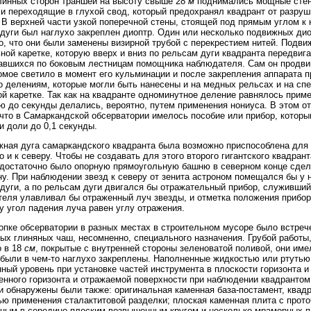
инных сторон траншеи на высоту свыше 28
м
поднимались мощные стен
и переходящие в глухой свод, который предохранял квадрант от разру
 В верхней части узкой поперечной стены, стоящей под прямым углом к 
 дуги был наглухо закреплен диоптр. Один или несколько подвижных ди
, что они были заменены визирной трубой с перекрестием нитей. Подви
ной каретке, которую вверх и вниз по рельсам дуги квадранта передвиг
авшихся по боковым лестницам помощника наблюдателя. Сам он продвиг
омое светило в момент его кульминации и после закрепления аппарата п
о делениям, которые могли быть нанесены и на медных рельсах и на сп
й каретке. Так как на квадранте одноминутное деление равнялось приме
ю до секунды делались, вероятно, путем применения нониуса. В этом о
 что в Самаркандской обсерватории имелось пособие или прибор, котор
и доли до 0,1 секунды.
ная дуга самаркандского квадранта была возможно приспособлена для н
но и к северу. Чтобы не создавать для этого второго гигантского квадран
 достаточно было опорную прямоугольную башню в северном конце сдела
у. При наблюдении звезд к северу от зенита астроном помещался бы у н
 дуги, а по рельсам дуги двигался бы отражательный прибор, служивший
еля улавливал бы отраженный луч звезды, и отметка положения прибора
у угол падения луча равен углу отражения.
опке обсерватории в разных местах в строительном мусоре было встреч
ых глиняных чаш, несомненно, специального назначения. Грубой работы
 в 18
см
, покрытые с внутренней стороны зеленоватой поливой, они им
 были в чем-то наглухо закреплены. Наполненные жидкостью или ртутью
ный уровень при установке частей инструмента в плоскости горизонта и
енного горизонта и отражаемой поверхности при наблюдении квадрантом 
 обнаружены были также: оригинальная каменная база-постамент, квадр
ю применения сталактитовой разделки; плоская каменная плита с прото
ным в середине плоским возвышенным кругом и несколько мраморных пл