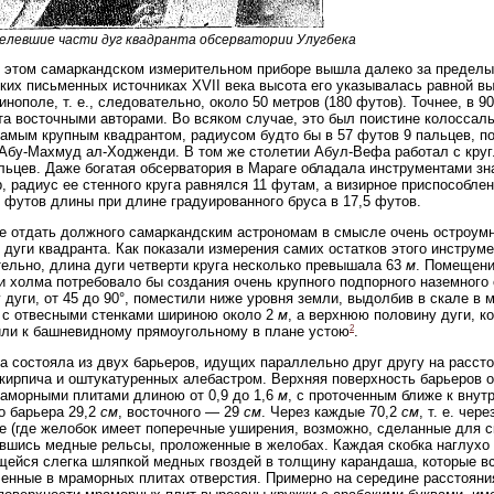
Уцелевшие части дуг квадранта обсерватории Улугбека
 этом самаркандском измерительном приборе вышла далеко за пределы 
ких письменных источниках XVII века высота его указывалась равной в
инополе, т. е., следовательно, около 50 метров (180 футов). Точнее, в 90
та восточными авторами. Во всяком случае, это был поистине колоссал
самым крупным квадрантом, радиусом будто бы в 57 футов 9 пальцев, п
Абу-Махмуд ал-Ходженди. В том же столетии Абул-Вефа работал с кру
льцев. Даже богатая обсерватория в Мараге обладала инструментами зн
, радиус ее стенного круга равнялся 11 футам, а визирное приспособле
 футов длины при длине градуированного бруса в 17,5 футов.
е отдать должного самаркандским астрономам в смысле очень остроум
 дуги квадранта. Как показали измерения самих остатков этого инструме
ельно, длина дуги четверти круга несколько превышала 63
м
. Помещени
 холма потребовало бы создания очень крупного подпорного наземного 
 дуги, от 45 до 90°, поместили ниже уровня земли, выдолбив в скале в
с отвесными стенками шириною около 2
м
, а верхнюю половину дуги, к
2
ли к башневидному прямоугольному в плане устою
.
а состояла из двух барьеров, идущих параллельно друг другу на расст
кирпича и оштукатуренных алебастром. Верхняя поверхность барьеров об
раморными плитами длиною от 0,9 до 1,6
м
, с проточенным ближе к вну
о барьера 29,2
см
, восточного — 29
см
. Через каждые 70,2
см
, т. е. че
е (где желобок имеет поперечные уширения, возможно, сделанные для 
вшись медные рельсы, проложенные в желобах. Каждая скобка наглухо 
ейся слегка шляпкой медных гвоздей в толщину карандаша, которые вс
енные в мраморных плитах отверстия. Примерно на середине расстоян