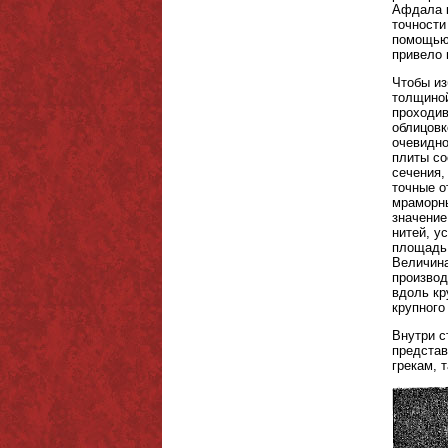
Афдала к
точности
помощью 
привело 
Чтобы из
толщиной
проходив
облицовк
очевидно
плиты со
сечения,
точные о
мраморн
значение
нитей, у
площадь 
Величина
производ
вдоль кр
крупного
Внутри с
представ
грекам, 