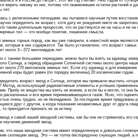
вались и в России до Петра I, этот же год считает 7486 годом от сотвор
ся верить никому из них, потому что окаменевшие остатки растений и д
 лет.
ись с религиозными легендами, мы пытаемся научным путем восстанов
научно определить их возраст, хотя дату их рождения никто не запротоко
ло таким длительным процессом, что он растянулся не на часы и не на 
мировых тел — это вообще понятие, лишенное смысла.
 земных горных пород, как мы уже говорили, в известной мере являютс
в, которые в них содержатся. Так было установлено, что возраст самых
ет около 3—372 миллиардов лет.
о с такими большими периодами, можно было бы взять за единицу изме
оло Солнца, а период обращения Солнечной системы около центра наше
ет около 270 миллионов земных лет. Если эту единицу и для измерения
земной коры будет равен (по порядку величины) 20 космическим годам.
пределить возраст звезд и Солнца, которое мы привыкли мыслить «отцо
? Метод, использующий радиоактивные элементы и успешно примененный
им. Пробу их вещества мы взять не можем, а если бы и могли, то она бы 
из раскаленных и все время перемешивающихся газов. Ясно, что оценить
стью очень трудно, но не безнадежно. За последнее время придуманы 
щиеся друг с другом, а когда показания независимых друг от друга сви
, то приходится признать их за истину.
звезд и самой нашей звездной системы, как бы они ни стремились его с
и изучение движений звезд.
ом, что наша звездная система имеет определенную и довольно сложную
ким скопищем звезд. Это — не толпа беспорядочно снующих людей, а п