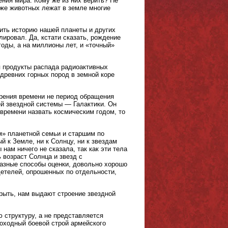
ения мира. Кому же из них верить? Не
аже животных лежат в земле многие
ить историю нашей планеты и других
лировал. Да, кстати сказать, рождение
годы, а на миллионы лет, и «точный»
я продукты распада радиоактивных
 древних горных пород в земной коре
рения времени не период обращения
й звездной системы — Галактики. Он
 времени назвать космическим годом, то
м» планетной семьи и старшим по
 к Земле, ни к Солнцу, ни к звездам
нам ничего не сказала, так как эти тела
 возраст Солнца и звезд с
разные способы оценки, довольно хорошо
детелей, опрошенных по отдельности,
крыть, нам выдают строение звездной
 структуру, а не представляется
оходный боевой строй армейского