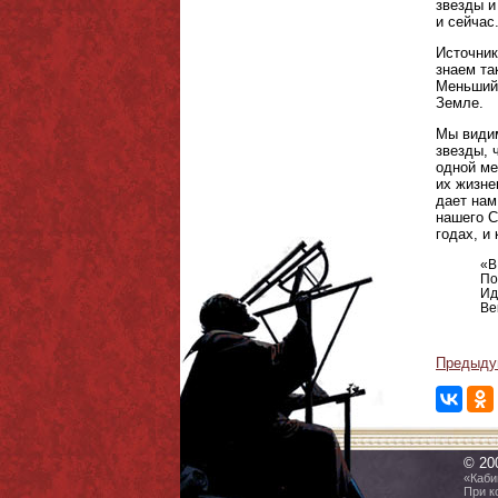
звезды и
и сейчас
Источник
знаем та
Меньший 
Земле.
Мы видим
звезды, 
одной ме
их жизне
дает нам
нашего С
годах, и
«В
По
Ид
Ве
Предыду
© 20
«Каби
При к