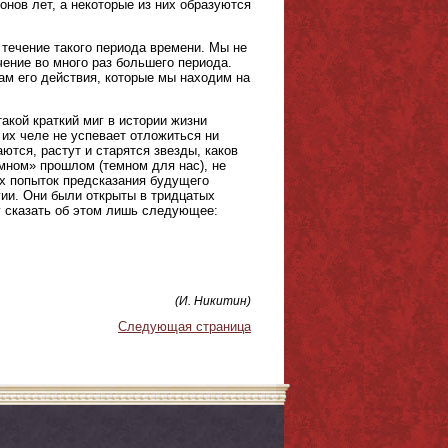
нов лет, а некоторые из них образуются
 течение такого периода времени. Мы не
чение во много раз большего периода.
м его действия, которые мы находим на
акой краткий миг в истории жизни
 их челе не успевает отложиться ни
тся, растут и старятся звезды, каков
емном» прошлом (темном для нас), не
ых попыток предсказания будущего
гии. Они были открыты в тридцатых
ог сказать об этом лишь следующее:
(И. Никитин)
Следующая страница