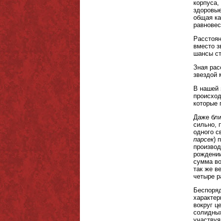
корпуса,
здоровые
общая ка
равновес
Расстоян
вместо з
шансы ст
Зная рас
звездой 
В нашей 
происход
которые 
Даже бли
сильно, 
одного с
парсек
) 
производ
рождении
сумма во
так же в
четыре р
Беспоряд
характер
вокруг ц
солидных
участвуя