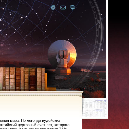
рения мира. По легенде иудейских
антийский церковный счет лет, которого