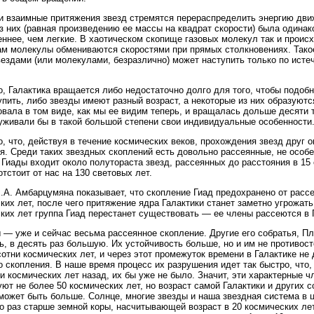
и взаимные притяжения звезд стремятся перераспределить энергию движ
з них (равная произведению ее массы на квадрат скорости) была одинак
ннее, чем легкие. В хаотическом скопище газовых молекул так и происх
ам молекулы обмениваются скоростями при прямых столкновениях. Тако
ездами (или молекулами, безразлично) может наступить только по исте
, Галактика вращается либо недостаточно долго для того, чтобы подоб
упить, либо звезды имеют разный возраст, а некоторые из них образуютс
вала в том виде, как мы ее видим теперь, и вращалась дольше десяти 
уживали бы в такой большой степени свои индивидуальные особенности
, что, действуя в течение космических веков, прохождения звезд друг 
я. Среди таких звездных скоплений есть довольно рассеянные, не особе
 Гиады входит около полутораста звезд, рассеянных до расстояния в 15 
отстоит от нас на 130 световых лет.
.А. Амбарцумяна показывает, что скопление Гиад предохранено от рассе
ких лет, после чего притяжение ядра Галактики станет заметно угрожать
ких лет группа Гиад перестанет существовать — ее члены рассеются в 
 — уже и сейчас весьма рассеянное скопление. Другие его собратья, 
ь, в десять раз большую. Их устойчивость больше, но и им не противос
отни космических лет, и через этот промежуток времени в Галактике не
о скопления. В наше время процесс их разрушения идет так быстро, что
и космических лет назад, их бы уже не было. Значит, эти характерные 
ют не более 50 космических лет, но возраст самой Галактики и других 
может быть больше. Солнце, многие звезды и наша звездная система в 
о раз старше земной коры, насчитывающей возраст в 20 космических лет