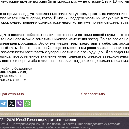
 некоторые другие должны быть молодыми, — не старше 1 или 10 миллио
.
и энергии звезд, установленные нами, могут поддержать их излучение в
кого источника энергии, который мог бы поддерживать их излучение в те
срок существования Солнца тоже недопустим уже по тем свидетельства
, что возраст небесных светил почтенен, и история нашей науки — это т
что нам невозможно заметить никакого изменения звезд. За это время на
льчайшей морщинки. Это очень мешает нам представить себе, как рождаю
нный путь. То, что светлое Солнце не может нам рассказать о своем «т
 возможности рассказать с уверенностью и о его будущем. Для подобн
олнца первостепенное значение имеет знание источников звездной энер
 к ним-то теперь и обратится наш рассказ, тогда как еще недавно поэт м
 глубине бездонной,
лны чудных сил,
ут миллионы
ковых светил...»
щая страница
К оглавлению
02—2026 Юрий Гирин подборка материалов
нетъ» — История астрономии. Все права на тексты книг принадлежат их авторам!
опировании материалов проекта обязательно ставить ссылку