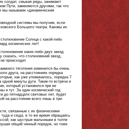
их солдат, смыкая ряды, занимают
ном Пути, заменяются другими, так что
ие мы называем «динамическим
 звездной системы мы получим, если
ковского Большого театра. Каковы их
 столкновение Солнца с какой-либо
иард космических лет!
толкновение каких-либо двух звезд
 сказать, что столкновений звезд,
 не происходит.
заимного тяготения изменился бы очень
оло друга, на расстояниях порядка
которые, как уже упоминалось, порядка 7
а одной минуты дуги. Такие-то встречи и
ме, который установился при ее
мы и тут. За один космический год
и до пятнадцати световых лет, будет
ой на расстоянии всего лишь в три-
сти, связанные с их физическими
туда и сюда, в то же время обращаясь
ассой, как шустрые мальчишки в толпе
рушая общий чинный порядок, но тоже