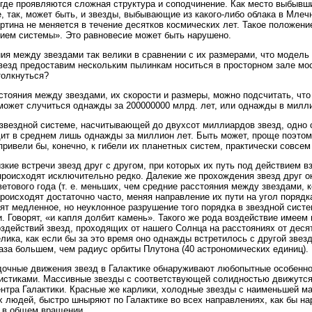
 где проявляются сложная структура и соподчинение. Как место выбывш
, так, может быть, и звезды, выбывающие из какого-либо облака в Млеч
ртина не меняется в течение десятков космических лет. Такое положен
ием системы». Это равновесие может быть нарушено.
ия между звездами так велики в сравнении с их размерами, что модель
везд предоставим нескольким пылинкам носиться в просторном зале мос
олкнуться?
стояния между звездами, их скорости и размеры, можно подсчитать, что
может случиться однажды за 200000000 млрд. лет, или однажды в милл
звездной системе, насчитывающей до двухсот миллиардов звезд, одно с
ит в среднем лишь однажды за миллион лет. Быть может, проще поэтому
привели бы, конечно, к гибели их планетных систем, практически совсем
зкие встречи звезд друг с другом, при которых их путь под действием в
происходят исключительно редко. Далекие же прохождения звезд друг ок
ветового года (т. е. меньших, чем средние расстояния между звездами, 
происходят достаточно часто, меняя направление их пути на угол порядк
ят медленное, но неуклонное разрушение того порядка в звездной систе
. Говорят, «и капля долбит камень». Такого же рода воздействие имеем 
здействий звезд, проходящих от нашего Солнца на расстояниях от десят
елика, как если бы за это время оно однажды встретилось с другой звезд
аза большем, чем радиус орбиты Плутона (40 астрономических единиц).
очные движения звезд в Галактике обнаруживают любопытные особенно
истиками. Массивные звезды с соответствующей солидностью движутся 
ентра Галактики. Красные же карлики, холодные звезды с наименьшей м
 людей, быстро шныряют по Галактике во всех направлениях, как бы на
 в общем вращении.