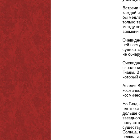
Встречи 
каждой и
бы медле
только т
между зв
времени.
Очевидно
ней наст
существо
не обнар
Очевидно
скоплени
Гиады. В
который 
Анализ В
космичес
космичес
Но Гиады
плотност
дольше с
звездног
полусотн
существу
Солнца, 
нескольк