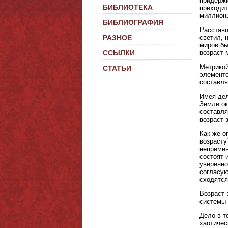
придержи
БИБЛИОТЕКА
приходит
миллионы
БИБЛИОГРАФИЯ
Расставш
светил, 
РАЗНОЕ
миров бы
возраст 
ССЫЛКИ
Метрикой
СТАТЬИ
элементо
составля
Имея дел
Земли ок
составля
возраст 
Как же о
возрасту
непримен
состоят 
уверенно
согласую
сходятся
Возраст 
системы 
Дело в т
хаотичес