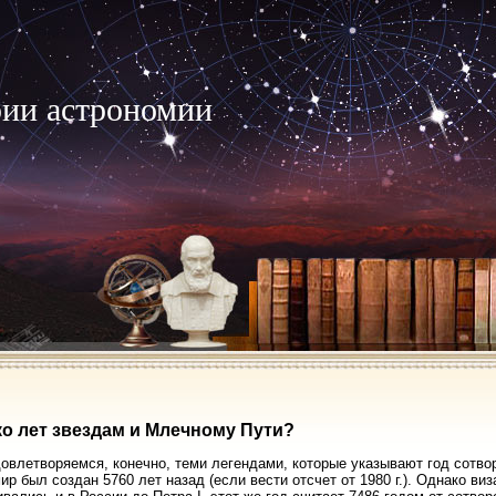
рии астрономии
о лет звездам и Млечному Пути?
овлетворяемся, конечно, теми легендами, которые указывают год сотво
ир был создан 5760 лет назад (если вести отсчет от 1980 г.). Однако виз