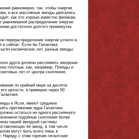
ения равномерно, так, чтобы энергия
ова, и все массивные звезды двигались
одит, как это хорошо известно физикам,
е равномерное распределение энергии
чении достаточно долгого промежутка
ное перераспределение энергии успело в
я и сейчас. Если бы Галактика
тысяч космических лет, разные звезды
.
около друга должны рассеивать звездные
нно плотные, как, например, Плеяды и
световых лет от центра скопления,
ивания по крайней мере на десяток
 его целости, а примерно через 50
Галактике.
Плеяды и Ясли, имеют среднюю
тоять притяжению ядра Галактики
 должно остаться ни одного рассеянного
, возникни подобные скопления более
члены нашей звездной системы
составляющих ее звезд, в том числе
целом могут быть всего лишь в
. Наряду с этим горячие гигантские