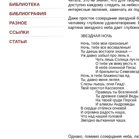
читать, это не значит, что для тво
БИБЛИОТЕКА
доступно каждому следить за небесн
интересные явления, замечать их по
БИБЛИОГРАФИЯ
Даже простое созерцание звездной 
человеку глубокое удовлетворение. 
РАЗНОЕ
картина звездного неба дает глубок
ССЫЛКИ
ЗВЕЗДНАЯ НОЧЬ
СТАТЬИ
Ночь, тебе мои признанья!
Ночь, тебе все восхваленья!
Ты даешь восторги знанья —
Уж давно забыл про лень я.
Чуть лишь Солнца луч по
О тебе уж вижу весть я:
В небе огненной Пегас
И брильянты Семизвездь
Ночь, в тебе блаженства яд.
Ты, давно меня лелея,
1
Слезы льешь: огни Гиад
.
Твой престол Кассиопея.
Правишь ты Вселенной в
Ты древнее самой Веды
На твоей груди Персей
И алмазы Андромеды.
В сердце отблеск огневой
И огромна радость наша,
Что над нашей головой
Звездно вытканная чаша.
Однако, помимо созерцания неба, лю