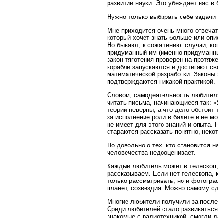
развитии науки. Это убеждает нас в
Нужно только выбирать себе задачи
Мне приходится очень много отвечат
который хочет знать больше или опи
Но бывают, к сожалению, случаи, ког
придуманный им (именно придуманны
закон тяготения проверен на протяж
корабли запускаются и достигают сво
математической разработки. Законы
подтверждаются никакой практикой.
Словом, самодеятельность любителя 
читать письма, начинающиеся так: «Я
теории неверны, а что дело обстоит 
за исполнение роли в балете и не м
не имеет для этого знаний и опыта.
стараются рассказать понятно, некот
Но довольно о тех, кто становится н
человечества недооценивает.
Каждый любитель может в телескоп,
рассказываем. Если нет телескопа, 
только рассматривать, но и фотогр
планет, созвездия. Можно самому с
Многие любители получили за после
Среди любителей стало развиваться
знакомые с радиотехникой, смогли д