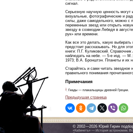
сигнал.
Серьезную научную ценность могут 
визуальные, фотографические и рад
силы, даже самодельного, можно с 
переменных звезд или открыть новую
звезду в созвездии Лебедя в августе
рук» или времени.
Как все это делать, какую выбирать
предстоит рассказывать. Но для эт
книги: П.Г. Куликовский. Справочник
наблюдать на небе. — 5-е изд. — М.
1973; В.А. Бронштэн. Планеты и их н
Старайтесь и сами читать звездное 
правильного понимания прочитанного
Примечания
1
. Гиады — плакальщицы древней Греции.
Предыдущая страница
© 2002—2026 Юрий Гирин подбо
«Кабинетъ» — История астрономии. Все