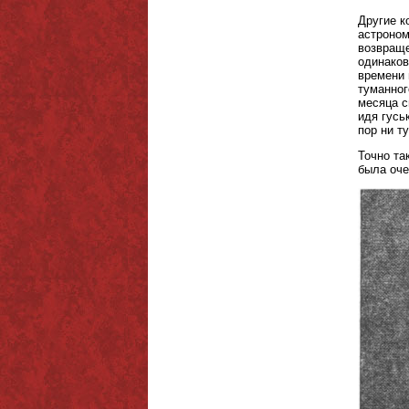
Другие к
астроном
возвраще
одинаков
времени 
туманног
месяца с
идя гусь
пор ни т
Точно та
была оче