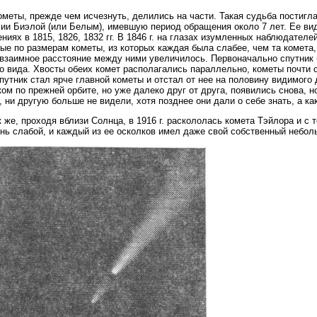
ометы, прежде чем исчезнуть, делились на части. Такая судьба постиг
ии Биэлой (или Белым), имевшую период обращения около 7 лет. Ее виде
ниях в 1815, 1826, 1832 гг. В 1846 г. на глазах изумленных наблюдателе
ые по размерам кометы, из которых каждая была слабее, чем та комета,
взаимное расстояние между ними увеличилось. Первоначально спутник б
о вида. Хвосты обеих комет располагались параллельно, кометы почти с
путник стал ярче главной кометы и отстал от нее на половину видимого 
ком по прежней орбите, но уже далеко друг от друга, появились снова, н
у, ни другую больше не видели, хотя позднее они дали о себе знать, а к
к же, проходя вблизи Солнца, в 1916 г. раскололась комета Тэйлора и с 
нь слабой, и каждый из ее осколков имел даже свой собственный небол