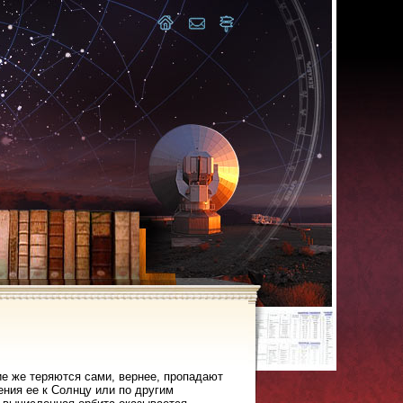
ие же теряются сами, вернее, пропадают
ния ее к Солнцу или по другим