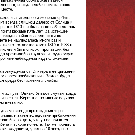
 вычисленная орбита оказывается
ленного, и когда слабая комета снова
 месте.
такое значительное изменение орбиты,
дит всегда слишком далеко от Солнца и
рыта в 1819 г. и больше не наблюдалась
ь почти каждые пять лет. За истекшее
й, находившийся вначале почти на
ета не наблюдалась много раз и
ться о тождестве комет 1819 и 1933 гг.
ачислили бы в список «пропавших без
огда чрезвычайно трудную и трудоемкую
оверочные наблюдения над положением
 а возмущения от Юпитера в ее движении
щем своем приближении к Земле, будет
ся среди бесчисленных слабых
и их путь. Однако бывают случаи, когда
 известен. Вероятно, во многих случаях
но внезапно.
а два месяца до прохождения через
еличины, и затем вследствие приближения
жно было ждать, что у нее появится
бела и вскоре исчезла. Так же проявила
реки ожиданиям, упал на 10 звездных