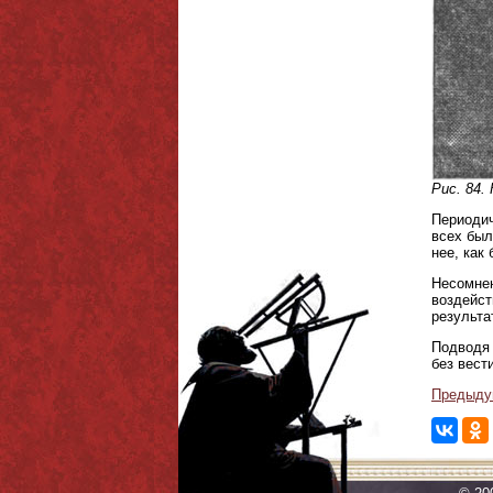
Рис. 84.
Периодич
всех был
нее, как
Несомнен
воздейст
результа
Подводя 
без вест
Предыду