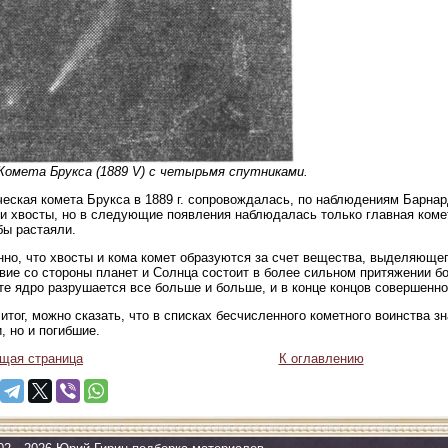
 Комета Брукса (1889 V) с четырьмя спутниками.
еская комета Брукса в 1889 г. сопровождалась, по наблюдениям Барна
и хвосты, но в следующие появления наблюдалась только главная комет
 бы растаяли.
но, что хвосты и кома комет образуются за счет вещества, выделяющег
вие со стороны планет и Солнца состоит в более сильном притяжении бо
те ядро разрушается все больше и больше, и в конце концов совершенно
итог, можно сказать, что в списках бесчисленного кометного воинства з
и, но и погибшие.
щая страница
К оглавлению