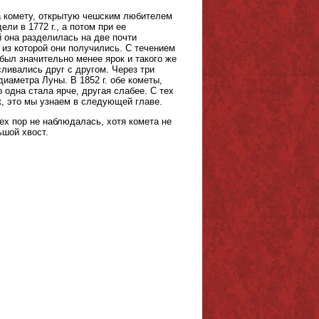
ла комету, открытую чешским любителем
ли в 1772 г., а потом при ее
й она разделилась на две почти
 из которой они получились. С течением
ыл значительно менее ярок и такого же
ливались друг с другом. Через три
диаметра Луны. В 1852 г. обе кометы,
о одна стала ярче, другая слабее. С тех
ак, это мы узнаем в следующей главе.
тех пор не наблюдалась, хотя комета не
ьшой хвост.