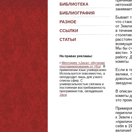
причинам
БИБЛИОТЕКА
неточной
занимает
БИБЛИОГРАФИЯ
Бывает т
что стан
РАЗНОЕ
от Земли
в течени
ССЫЛКИ
столетие
расстоян
СТАТЬИ
возмущен
Мы бы сч
вести». 
На правах рекламы:
работу. 
кометы.
•
Менторинг «Java»: обучение
программированию от YKul
. В
Если в т
применении язык универсален.
Используется повсеместно, а
велики, 
неподходит лишь для узкого
довольно
списка сфер. С
звездочек
универсальностью связана и
постоянная востребованность
В описан
программистов, овладевших
Java
.
кометы д
это прои
Примером
перигели
к Земле 
«приличн
себя в 1
величин!