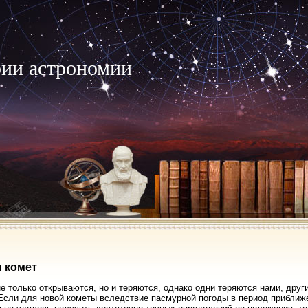
рии астрономии
 комет
е только открываются, но и теряются, однако одни теряются нами, друг
Если для новой кометы вследствие пасмурной погоды в период приближе