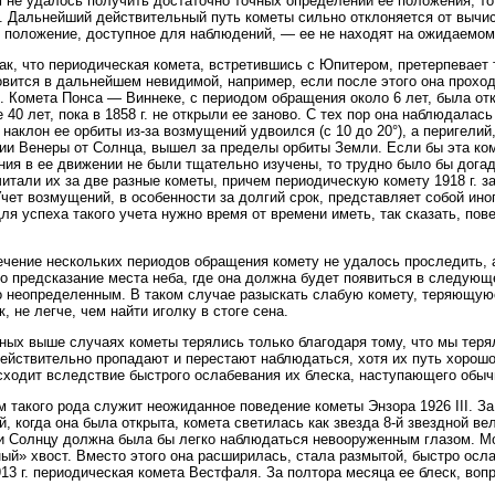
 не удалось получить достаточно точных определений ее положения, то
. Дальнейший действительный путь кометы сильно отклоняется от вычис
 положение, доступное для наблюдений, — ее не находят на ожидаемом
ак, что периодическая комета, встретившись с Юпитером, претерпевает 
овится в дальнейшем невидимой, например, если после этого она прохо
. Комета Понса — Виннеке, с периодом обращения около 6 лет, была отк
е 40 лет, пока в 1858 г. не открыли ее заново. С тех пор она наблюдалас
 наклон ее орбиты из-за возмущений удвоился (с 10 до 20°), а перигели
ии Венеры от Солнца, вышел за пределы орбиты Земли. Если бы эта ком
ия в ее движении не были тщательно изучены, то трудно было бы догада
итали их за две разные кометы, причем периодическую комету 1918 г. з
Учет возмущений, в особенности за долгий срок, представляет собой ин
Для успеха такого учета нужно время от времени иметь, так сказать, п
ечение нескольких периодов обращения комету не удалось проследить,
то предсказание места неба, где она должна будет появиться в следую
 неопределенным. В таком случае разыскать слабую комету, теряющую
, не легче, чем найти иголку в стоге сена.
ных выше случаях кометы терялись только благодаря тому, что мы терял
ействительно пропадают и перестают наблюдаться, хотя их путь хорошо
сходит вследствие быстрого ослабевания их блеска, наступающего обыч
 такого рода служит неожиданное поведение кометы Энзора 1926 III. З
й, когда она была открыта, комета светилась как звезда 8-й звездной в
и Солнцу должна была бы легко наблюдаться невооруженным глазом. Мо
ый» хвост. Вместо этого она расширилась, стала размытой, быстро осла
913 г. периодическая комета Вестфаля. За полтора месяца ее блеск, воп