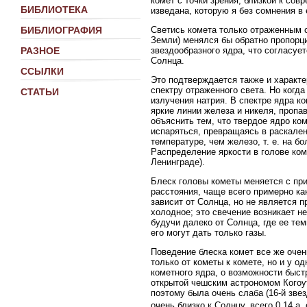
комет с точки зрения, близкой к со
БИБЛИОТЕКА
изведана, которую я без сомнения в 
Светись комета только отраженным с
БИБЛИОГРАФИЯ
Земли) менялся бы обратно пропорци
звездообразного ядра, что согласует
РАЗНОЕ
Солнца.
ССЫЛКИ
Это подтверждается также и характе
спектру отраженного света. Но когда
СТАТЬИ
излучения натрия. В спектре ядра к
яркие линии железа и никеля, пропав
объяснить тем, что твердое ядро ком
испаряться, превращаясь в раскален
температуре, чем железо, т. е. на 
Распределение яркости в голове ком
Ленинграде).
Блеск головы кометы меняется с пр
расстояния, чаще всего примерно как
зависит от Солнца, но не является 
холодное; это свечение возникает н
будучи далеко от Солнца, где ее те
его могут дать только газы.
Поведение блеска комет все же очен
только от кометы к комете, но и у о
кометного ядра, о возможности быст
открытой чешским астрономом Когоут
поэтому была очень слаба (16-й зве
очень близко к Солнцу, всего 0,14 а. 