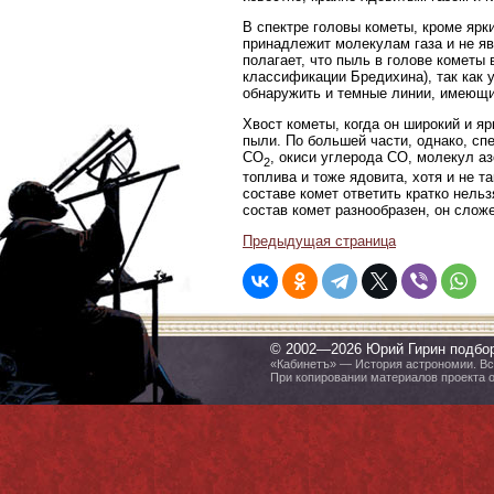
В спектре головы кометы, кроме ярк
принадлежит молекулам газа и не яв
полагает, что пыль в голове кометы 
классификации Бредихина), так как 
обнаружить и темные линии, имеющи
Хвост кометы, когда он широкий и я
пыли. По большей части, однако, с
CO
, окиси углерода СО, молекул аз
2
топлива и тоже ядовита, хотя и не т
составе комет ответить кратко нельз
состав комет разнообразен, он сложе
Предыдущая страница
© 2002—2026 Юрий Гирин подбо
«Кабинетъ» — История астрономии. Все
При копировании материалов проекта 