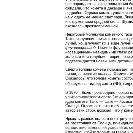
нее оправдается закон повышения бл
ожидали, что комета в декабре и янв
подробно. Однако комета увеличивал
наблюдать ее мешал свет зари. Лишь 
инструментами средней силы. Шумиха
оказалась преждевременной.
Некоторые молекулы кометного газа 
Такое излучение физики называют
р
лучей, но излучают их в виде лучей
флуоресценцией
. Пример флуоресце
«освещенные» невидимыми глазу рент
зеленым или голубым. Теория происх
подтверждается новейшими детальн
Спектр головы кометы показывает, чт
линии, а широкие
полосы
. Химически
Оказалось, что голова кометы состо
обнаружены гидрид азота (NH), гидр
В 1970 г. было произведено первое 
ультрафиолетовом свете (не доходя
ядро кометы Та-го — Сато — Косака
Солнце. Огромность этого облака са
автор этих строк доказал, что у ком
Яркость разных полос в спектре у р
ее расстояния от Солнца, по-видимо
вследствие изменений условий их св
известно, крайне ядовитым газом и 