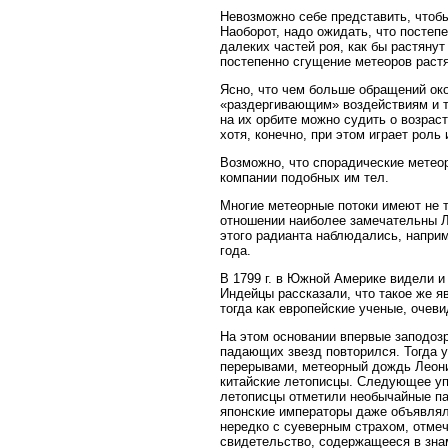
Невозможно себе представить, чтобы
Наоборот, надо ожидать, что постеп
далеких частей роя, как бы растянут
постепенно сгущение метеоров растя
Ясно, что чем больше обращений ок
«раздергивающим» воздействиям и те
на их орбите можно судить о возраст
хотя, конечно, при этом играет рол
Возможно, что спорадические метео
компании подобных им тел.
Многие метеорные потоки имеют не т
отношении наиболее замечательны Л
этого радианта наблюдались, наприм
года.
В 1799 г. в Южной Америке видели и
Индейцы рассказали, что такое же я
тогда как европейские ученые, очеви
На этом основании впервые заподозр
падающих звезд повторился. Тогда у
перерывами, метеорный дождь Леонид
китайские летописцы. Следующее упо
летописцы отметили необычайные пад
японские императоры даже объявлял
нередко с суеверным страхом, отме
свидетельство, содержащееся в знам