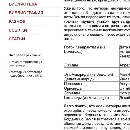
помещенной ниже, приводится список
БИБЛИОТЕКА
Уже из того, что метеоры, несущиес
ежегодно наблюдаются в одни и те ж
БИБЛИОГРАФИЯ
даты Земля пересекает их путь, отче
трамваи, идущие гуськом, друг за др
РАЗНОЕ
сталкиваться с ними и встречать их
пересекает в течение нескольких су
ССЫЛКИ
августа она, очевидно, пересекает 
потока.
СТАТЬИ
Поток Квадрантиды (из
Дата 
Волопаса)
метео
На правах рекламы:
Январ
•
Ремонт фритюрницы
Лириды
Апрел
ремпром.рф
.
• Метеор из петергофа
Эта-Аквариды (из Водолея)
Мая 4
подробности на
сайте
.
Дельта-Аквариды
Июля
Персеиды
Авгус
Ориониды
Октяб
Леониды
Ноябр
Геминиды (из Близнецов)
Декаб
Легко понять, что если метеоры дви
этой орбиты неравномерно, и имеетс
пересекать бедные метеорами области
Когда-либо Земля встретится в том 
обильный дождь звезд. Это можно с
трамвайном кольце нарушились, и они