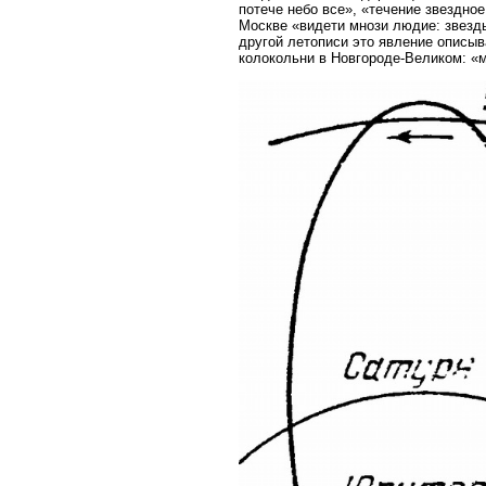
потече небо все», «течение звездное 
Москве «видети мнози людие: звезды
другой летописи это явление описыв
колокольни в Новгороде-Великом: «