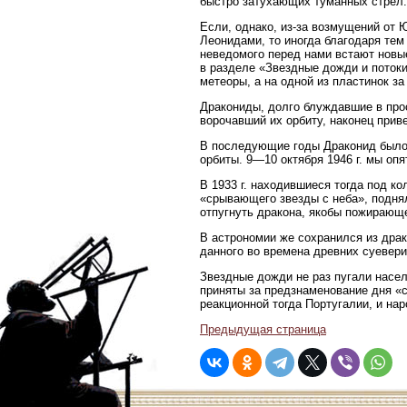
быстро затухающих туманных стрел.
Если, однако, из-за возмущений от 
Леонидами, то иногда благодаря те
неведомого перед нами встают новы
в разделе «Звездные дожди и поток
метеоры, а на одной из пластинок з
Дракониды, долго блуждавшие в про
ворочавший их орбиту, наконец прив
В последующие годы Драконид было 
орбиты. 9—10 октября 1946 г. мы оп
В 1933 г. находившиеся тогда под к
«срывающего звезды с неба», поднял
отпугнуть дракона, якобы пожирающ
В астрономии же сохранился из драк
данного во времена древних суевери
Звездные дожди не раз пугали насел
приняты за предзнаменование дня «ст
реакционной тогда Португалии, и нар
Предыдущая страница