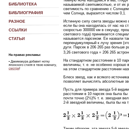
темную ночь находимся и мы, глядя 
БИБЛИОТЕКА
называемой
светимостью
, и от их
светимость по сравнению с Солнцем.
БИБЛИОГРАФИЯ
чем Солнца, выразится числом 0,1.
Истинную силу света звезды можно в
РАЗНОЕ
если бы она находилась от нас на ста
скоростью 300000 км в секунду, проше
ССЫЛКИ
светового года) принимается специ
называется
парсеком
. Ее назвали та
СТАТЬИ
перпендикулярный к лучу зрения (эт
дуги. Парсек в 206 265 раз больше р
3,26 светового года = 206 265 астро
На правах рекламы:
На стандартном расстоянии в 10 парс
•
Дакимакура добавит нотку
величины, т. е. не особенно хорошо
японского стиля в твою комнату,
смотри
!
на этом стандартном расстоянии на
Блеск звезд, как и всякого источник
позволяет вычислять абсолютные зве
Пусть для примера звезда 5-й видим
расстоянии в 10 парсек она была бы к
почти точно (2½)% т. е. звездная в
2-й звездной величины, была бы на 
Таким образом, эта звезда 5-й звез