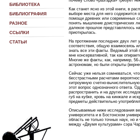
почему слово «разгадка» требует не
БИБЛИОТЕКА
Как станет ясно из этой книги, в р
выборе места для него содержится о
БИБЛИОГРАФИЯ
помощи древних или современных сл
понять мышление доисторических лю
РАЗНОЕ
далекое прошлое представлялось на
приоткрылась.
ССЫЛКИ
На протяжении последних двух лет 
СТАТЬИ
соответствия, общую взаимосвязь и
знать все эти факты. Ведомый этой 
мне консервативной, так как опирае
Многие же факты, как, например, 56
астрономам, но были открыты (верне
Сейчас уже нельзя сомневаться, чт
бесстрастными расчетами вероятнос
хитроумную счетно-вычислительную м
этот вопрос однозначного ответа. О
распространить и на других исслед
губ на кубке, кровь на кинжале и ис
предметы действительно употребля
Описываемые ниже исследования вел
университета и в Бостонском универ
область не только точных наук, но и
между «Двумя культурами» сэра Чар