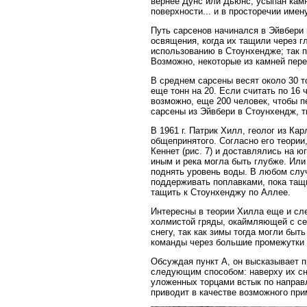
вернее Дунс или Дьюнс, усыпан камн
поверхности... и в просторечии име
Путь сарсенов начинался в Эйвбери 
освящения, когда их тащили через г
использованию в Стоунхендже; так п
Возможно, некоторые из камней пере
В среднем сарсены весят около 30 
еще тонн на 20. Если считать по 16 
возможно, еще 200 человек, чтобы пе
сарсены из Эйвбери в Стоунхендж, 
В 1961 г. Патрик Хилл, геолог из К
общепринятого. Согласно его теории,
Кеннет (рис. 7) и доставлялись на ю
иным и река могла быть глубже. Или
поднять уровень воды. В любом случ
поддерживать поплавками, пока тащи
тащить к Стоунхенджу по Аллее.
Интересны в теории Хилла еще и сл
холмистой гряды, окаймляющей с се
снегу, так как зимы тогда могли быт
команды через большие промежутки 
Обсуждая пункт А, он высказывает 
следующим способом: наверху их сни
уложенных торцами встык по направл
приводит в качестве возможного пр