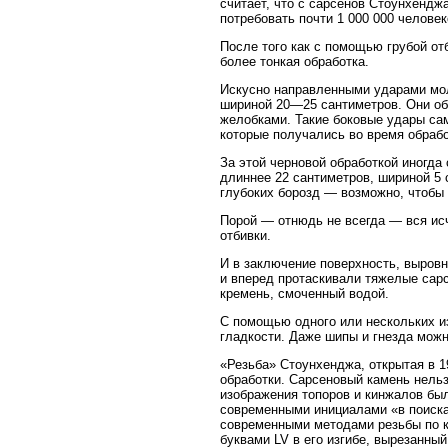
считает, что с сарсенов Стоунхендж
потребовать почти 1 000 000 человек
После того как с помощью грубой о
более тонкая обработка.
Искусно направленными ударами мол
шириной 20—25 сантиметров. Они об
желобками. Такие боковые удары са
которые получались во время обрабо
За этой черновой обработкой иногда
длиннее 22 сантиметров, шириной 5 
глубоких борозд — возможно, чтобы 
Порой — отнюдь не всегда — вся ис
отбивки.
И в заключение поверхность, выров
и вперед протаскивали тяжелые сарс
кремень, смоченный водой.
С помощью одного или нескольких и
гладкости. Даже шипы и гнезда можн
«Резьба» Стоунхенджа, открытая в 1
обработки. Сарсеновый камень нельзя
изображения топоров и кинжалов бы
современными инициалами «в поиска
современными методами резьбы по к
буквами LV в его изгибе, вырезанны