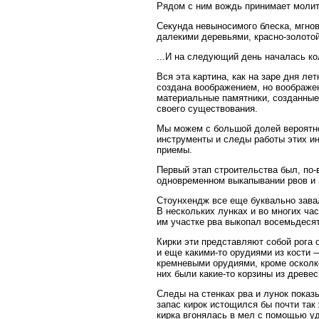
Рядом с ним вождь принимает молит
Секунда невыносимого блеска, мгнов
далекими деревьями, красно-золотой,
...И на следующий день началась ко
Вся эта картина, как на заре дня л
создана воображением, но воображе
материальные памятники, созданные
своего существования.
Мы можем с большой долей вероятнос
инструменты и следы работы этих и
приемы.
Первый этап строительства был, по-
одновременном выкапывании рвов и 
Стоунхендж все еще буквально зава
В нескольких лунках и во многих ча
им участке рва выкопал восемьдесят
Кирки эти представляют собой рога 
и еще какими-то орудиями из кости
кремневыми орудиями, кроме осколко
них были какие-то корзины из древес
Следы на стенках рва и лунок показы
запас кирок истощился бы почти так 
кирка вгонялась в мел с помощью уд