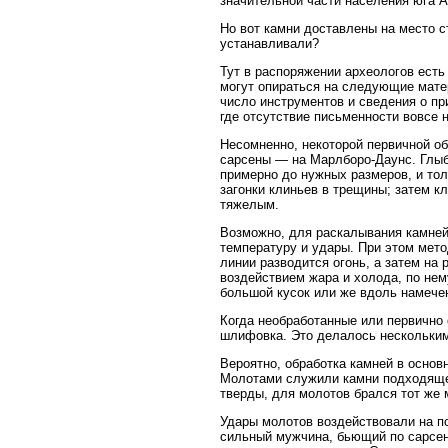
значительной части населения юга А
Но вот камни доставлены на место с
устанавливали?
Тут в распоряжении археологов есть
могут опираться на следующие мате
число инструментов и сведения о пр
где отсутствие письменности вовсе
Несомненно, некоторой первичной об
сарсены — на Марлборо-Даунс. Глыб
примерно до нужных размеров, и тол
загонки клиньев в трещины; затем кл
тяжелым.
Возможно, для раскалывания камней
температуру и удары. При этом мето
линии разводится огонь, а затем на
воздействием жара и холода, по нем
большой кусок или же вдоль намече
Когда необработанные или первично
шлифовка. Это делалось несколькими
Вероятно, обработка камней в осно
Молотами служили камни подходящей
тверды, для молотов брался тот же 
Удары молотов воздействовали на п
сильный мужчина, бьющий по сарсену