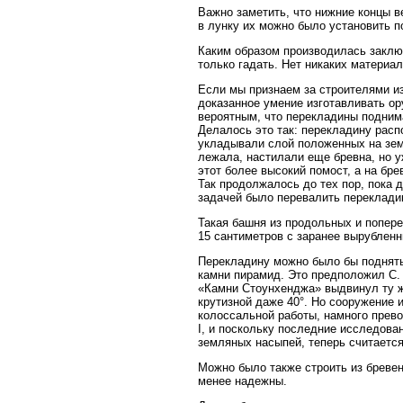
Важно заметить, что нижние концы в
в лунку их можно было установить п
Каким образом производилась заклю
только гадать. Нет никаких материа
Если мы признаем за строителями из
доказанное умение изготавливать ор
вероятным, что перекладины подни
Делалось это так: перекладину расп
укладывали слой положенных на земл
лежала, настилали еще бревна, но 
этот более высокий помост, а на бр
Так продолжалось до тех пор, пока
задачей было перевалить перекладин
Такая башня из продольных и попер
15 сантиметров с заранее вырубленн
Перекладину можно было бы поднять
камни пирамид. Это предположил С. У
«Камни Стоунхенджа» выдвинул ту ж
крутизной даже 40°. Но сооружение 
колоссальной работы, намного прево
I, и поскольку последние исследова
земляных насыпей, теперь считается
Можно было также строить из бревен
менее надежны.