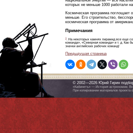
национальной энергии — все населен
которых не меньше 1000 работали на
Космическая программа поглощает о
меньше. Его строительство, бесспор
космическая программа от американц
Примечания
1
. На некоторых камнях пирамид все еще с
команда», «Северная команда» и т. д. Как 
значки английских рабочих команд!
Предыдущая страница
© 2002—2026 Юрий Гирин подбо
«Кабинетъ» — История астрономии. Все
При копировании материалов проекта 