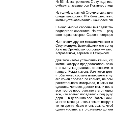
№ 53. Из-за греческих Σ эту надпис
субъекта, звавшегося Иоганнес Люд
Из голубых камней Стоунхенджа шлиф
следы шлифовки. И в большинстве с
камни устанавливались наиболее гла
Сейчас многие сарсены выглядят так
подвергали обработке. Но это — рез
шло неравномерно. Сарсен неоднород
Ни в каком другом мегалитическом 
Стоунхендже. Ближайшими его сопер
Хью на Оркнейских островах — там, 
Аггравейном, Гаретом и Гахерисом.
Для того чтобы установить камни, с
камня, которую предполагалось зако
стенки лунки делались отвесными, н
пандус. Когда камень был готов для
чтобы конец соскальзывающего в лун
его конец сползал по кольям, не ос
растительного материала, и каких-н
сделать, человек двести могли пост
все пустое пространство у его подн
все, что только попадалось под руку
дерн — в дело шло все. Затем начин
многие месяцы, чтобы земля вокруг 
точки зрения было очень важно, что
одном уровне, а это означало допол