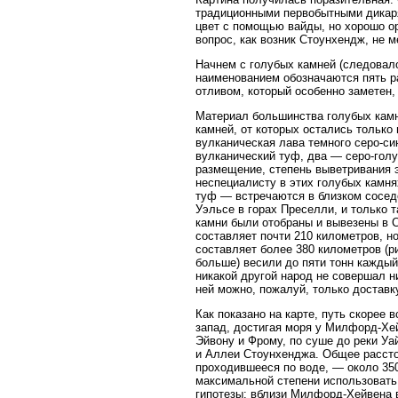
традиционными первобытными дикаря
цвет с помощью вайды, но хорошо о
вопрос, как возник Стоунхендж, не м
Начнем с голубых камней (следовал
наименованием обозначаются пять р
отливом, который особенно заметен, 
Материал большинства голубых камн
камней, от которых остались только
вулканическая лава темного серо-си
вулканический туф, два — серо-голу
размещение, степень выветривания 
неспециалисту в этих голубых камня
туф — встречаются в близком соседс
Уэльсе в горах Преселли, и только 
камни были отобраны и вывезены в С
составляет почти 210 километров, но
составляет более 380 километров (ри
больше) весили до пяти тонн каждый
никакой другой народ не совершал н
ней можно, пожалуй, только доставк
Как показано на карте, путь скорее 
запад, достигая моря у Милфорд-Хе
Эйвону и Фрому, по суше до реки Уа
и Аллеи Стоунхенджа. Общее рассто
проходившееся по воде, — около 350
максимальной степени использовать 
гипотезы: вблизи Милфорд-Хейвена в