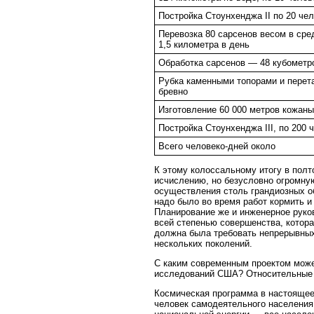
Постройка Стоунхенджа II по 20 че
Перевозка 80 сарсенов весом в сред
1,5 километра в день
Обработка сарсенов — 48 кубометро
Рубка каменными топорами и перета
бревно
Изготовление 60 000 метров кожаны
Постройка Стоунхенджа III, по 200 
Всего человеко-дней около
К этому колоссальному итогу в пол
исчислению, но безусловно огромну
осуществления столь грандиозных о
надо было во время работ кормить и
Планирование же и инженерное руко
всей степенью совершенства, котора
должна была требовать непрерывных
нескольких поколений.
С каким современным проектом може
исследований США? Относительные 
Космическая программа в настоящее 
человек самодеятельного населения