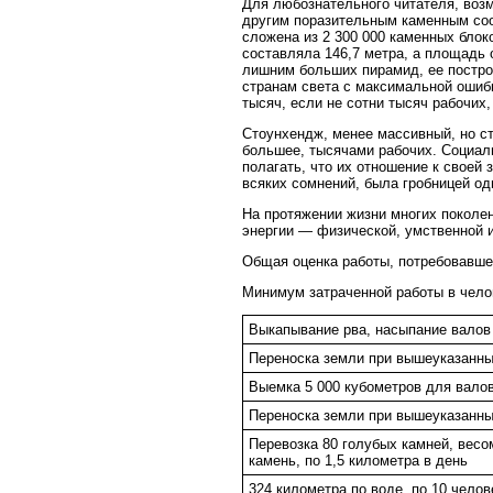
Для любознательного читателя, возм
другим поразительным каменным соо
сложена из 2 300 000 каменных блок
составляла 146,7 метра, а площадь
лишним больших пирамид, ее построи
странам света с максимальной ошибко
тысяч, если не сотни тысяч рабочих,
Стоунхендж, менее массивный, но ст
большее, тысячами рабочих. Социаль
полагать, что их отношение к своей
всяких сомнений, была гробницей о
На протяжении жизни многих поколе
энергии — физической, умственной 
Общая оценка работы, потребовавшей
Минимум затраченной работы в чело
Выкапывание рва, насыпание валов
Переноска земли при вышеуказанны
Выемка 5 000 кубометров для валов
Переноска земли при вышеуказанны
Перевозка 80 голубых камней, весом
камень, по 1,5 километра в день
324 километра по воде, по 10 челов