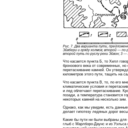
Рис. 7. Два варианта пути, предложе
Эйвбери и гряду холмов; второй — по 
второй путь по руслу реки Эйвон; 3 —
Что касается пункта Б, то Хилл гово
бронзового века от современных, но 
перетаскивание камней. Он утвержда
километров этого пути, тащить на са
Что касается пункта В, то, по его м
климатические условия и перетаскив
и лед облегчают перетаскивание. Кр
позади, а температура становится г
некоторых камней на несколько зим.
Однако, как мы увидим, есть данные
делает гипотезу ледяных дорог вес
Какие бы пути ни были выбраны для 
глыб с Марлборо-Даунс и из Уэльса