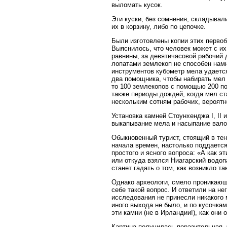
выломать кусок.
Эти куски, без сомнения, складывал
их в корзину, либо по цепочке.
Были изготовлены копии этих первоб
Выяснилось, что человек может с их
равнины, за девятичасовой рабочий 
лопатами землекоп не способен намн
инструментов кубометр мела удается
два помощника, чтобы набирать мел 
то 100 землекопов с помощью 200 по
также периоды дождей, когда мел ст
нескольким сотням рабочих, вероятн
Установка камней Стоунхенджа I, II 
выкапывание мела и насыпание вало
Обыкновенный турист, стоящий в тен
начала времен, настолько поддаетс
простого и ясного вопроса: «А как 
или откуда взялся Ниагарский водоп
станет гадать о том, как возникло т
Однако археологи, смело проникающи
себе такой вопрос. И ответили на н
исследования не принесли никакого 
иного выхода не было, и по кусочка
эти камни (не в Ирландии!), как они
Картина получилась поразительная. 