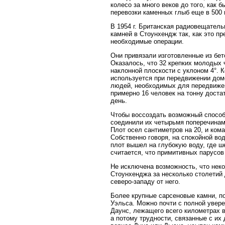
колесо за много веков до того, как 
перевозки каменных глыб еще в 500 г.
В 1954 г. Британская радиовещател
камней в Стоунхендж так, как это п
необходимые операции.
Они привязали изготовленные из бе
Оказалось, что 32 крепких молодых 
наклонной плоскости с уклоном 4°. 
используется при передвижении домо
людей, необходимых для передвижен
примерно 16 человек на тонну доста
день.
Чтобы воссоздать возможный способ 
соединили их четырьмя поперечинами
Плот осел сантиметров на 20, и кома
Собственно говоря, на спокойной во
плот вышел на глубокую воду, где ш
считается, что примитивных парусов
Не исключена возможность, что нек
Стоунхенджа за несколько столетий 
северо-западу от него.
Более крупные сарсеновые камни, по
Уэльса. Можно почти с полной увере
Даунс, лежащего всего километрах в
а потому трудности, связанные с их 