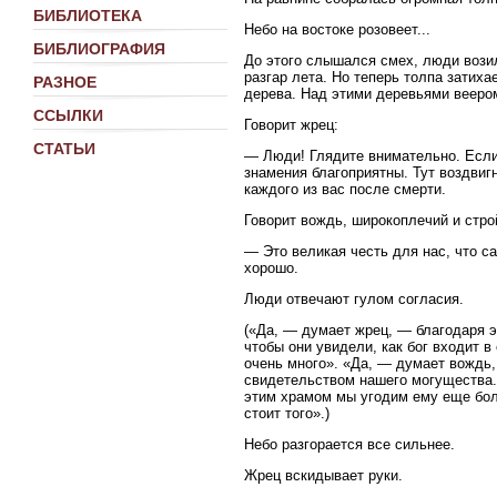
БИБЛИОТЕКА
Небо на востоке розовеет...
БИБЛИОГРАФИЯ
До этого слышался смех, люди вози
разгар лета. Но теперь толпа затиха
РАЗНОЕ
дерева. Над этими деревьями веером
ССЫЛКИ
Говорит жрец:
СТАТЬИ
— Люди! Глядите внимательно. Если 
знамения благоприятны. Тут воздвигн
каждого из вас после смерти.
Говорит вождь, широкоплечий и стро
— Это великая честь для нас, что с
хорошо.
Люди отвечают гулом согласия.
(«Да, — думает жрец, — благодаря э
чтобы они увидели, как бог входит 
очень много». «Да, — думает вождь,
свидетельством нашего могущества. 
этим храмом мы угодим ему еще бол
стоит того».)
Небо разгорается все сильнее.
Жрец вскидывает руки.