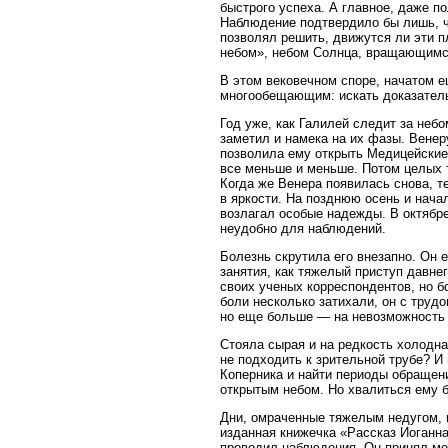
быстрого успеха. А главное, даже п
Наблюдение подтвердило бы лишь, ч
позволял решить, движутся ли эти 
небом», небом Солнца, вращающимс
В этом вековечном споре, начатом е
многообещающим: искать доказатель
Год уже, как Галилей следит за неб
заметил и намека на их фазы. Венер
позволила ему открыть Медицейские
все меньше и меньше. Потом целых т
Когда же Венера появилась снова, т
в яркости. На позднюю осень и нача
возлагал особые надежды. В октябр
неудобно для наблюдений.
Болезнь скрутила его внезапно. Он 
занятия, как тяжелый приступ давнег
своих ученых корреспондентов, но б
боли несколько затихали, он с труд
но еще больше — на невозможность
Стояла сырая и на редкость холодна
не подходить к зрительной трубе? И
Коперника и найти периоды обращени
открытым небом. Но хвалиться ему 
Дни, омраченные тяжелым недугом, в
изданная книжечка «Рассказ Иоганн
проводил наблюдения. Он принял ме