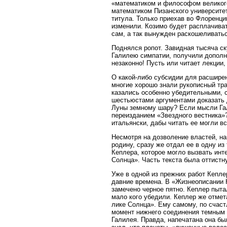
«математиком и философом великого 
математиком Пизанского университет
титула. Только приехав во Флоренци
изменили. Козимо будет расплачива
сам, а так вынужден раскошеливатьс
Поднялся ропот. Завидная тысяча ск
Галилею симпатии, получили дополн
незаконно! Пусть или читает лекции,
О какой-либо субсидии для расширен
многие хорошо знали рукописный тра
казались особенно убедительными, 
шестьюстами аргументами доказать д
Луны земному шару? Если мысли Гал
переизданием «Звездного вестника»? 
итальянски, дабы читать ее могли в
Несмотря на дозволение властей, на
родину, сразу же отдал ее в одну и
Кеплера, которое могло вызвать ин
Солнца». Часть текста была оттистну
Уже в одной из прежних работ Кепле
давние времена. В «Жизнеописании 
замечено черное пятно. Кеплер пыта
мало кого убедили. Кеплер же отме
лике Солнца». Ему самому, по счаст
момент нижнего соединения темным 
Галилея. Правда, напечатана она бы