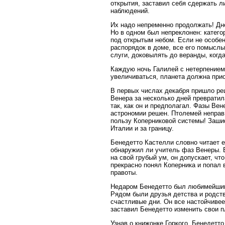
открытия, заставил себя сдержать л
наблюдений.
Их надо непременно продолжать! Дн
Но в одном был непреклонен: катег
под открытым небом. Если не особен
распорядок в доме, все его помысл
слуги, доковылять до веранды, когд
Каждую ночь Галилей с нетерпением
увеличиваться, планета должна при
В первых числах декабря пришло ре
Венера за несколько дней превратил
так, как он и предполагал. Фазы Ве
астрономии решен. Птолемей неправ.
пользу Коперниковой системы! Зашиф
Италии и за границу.
Бенедетто Кастелли словно читает е
обнаружил ли учитель фаз Венеры. Б
на свой грубый ум, он допускает, чт
прекрасно понял Коперника и попал 
правоты.
Недаром Бенедетто был любимейшим 
Рядом были друзья детства и родств
счастливые дни. Он все настойчивее
заставил Бенедетто изменить свои п
Узнав о книжонке Горкого, Бенедетто