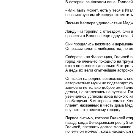
В остерии, за бокалом вина, Галиле
«Или, быть может, есть у тебя в Ит
ненавистную им «Беседу» отомстить
Письмо Кеплера удовольствия Маджин
Ландуччи торопил с отъездом. Они и
провести в Болонье еще одну ночь. И
Они прощались вежливо и церемонн
Он рассыпался в любезностях, но е
Собираясь во Флоренцию, Галилей в
город не очень-то походило на три
этого он выяснил довольно быстро. 
А ведь их вели опытнейшие астроно
Он искал на родине возможность спок
авторитетные мужи не подтвердят с
зависело не только доброе имя Гал
делом, не отвлекаясь на пустяки. Г
увенчались успехом из-за плохого к
необходима. В интересах самого Ко
планет, названных в честь дома Мед
внушить это великому герцогу.
Первое письмо, которое Галилей отп
назад, когда Венецианская республ
Галилей, прервать долгое молчание.
почему он молчал, когда находился 