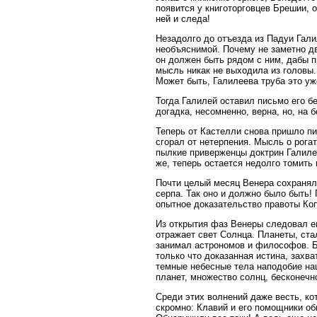
появится у книготорговцев Брешии, о
ней и следа!
Незадолго до отъезда из Падуи Гал
необъяснимой. Почему не заметно дв
он должен быть рядом с ним, дабы 
мысль никак не выходила из головы.
Может быть, Галилеева труба это у
Тогда Галилей оставил письмо его бе
догадка, несомненно, верна, но, на
Теперь от Кастелли снова пришло пи
сгорал от нетерпения. Мысль о рога
пылкие приверженцы доктрин Галиле
же, теперь остается недолго томить
Почти целый месяц Венера сохранял
серпа. Так оно и должно было быть!
опытное доказательство правоты Коп
Из открытия фаз Венеры следовал е
отражает свет Солнца. Планеты, ста
занимал астрономов и философов. Бы
только что доказанная истина, захв
темные небесные тела наподобие на
планет, множество солнц, бесконечн
Среди этих волнений даже весть, ко
скромно: Клавий и его помощники об