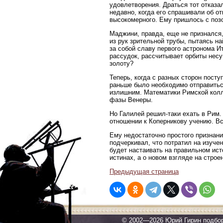
удовлетворения. Драться тот отказ
недавно, когда его спрашивали об от
высокомерного. Ему пришлось с поз
Маджини, правда, еще не признался,
из рук зрительной трубы, пытаясь н
за собой славу первого астронома 
рассудок, рассчитывает орбиты нес
золоту?
Теперь, когда с разных сторон пост
раньше было необходимо отправиться
излишним. Математики Римской колле
фазы Венеры.
Но Галилей решил-таки ехать в Рим.
отношении к Коперникову учению. Вс
Ему недостаточно простого признан
подчеркивал, что потратил на изуч
будет настаивать на правильном ист
истинах, а о новом взгляде на строе
Предыдущая страница
© 2002—2026 Юрий Гирин подбо