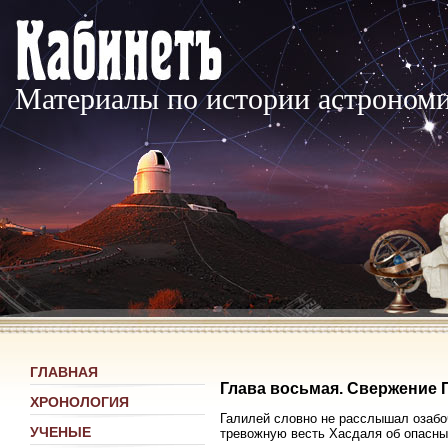
Материалы по истории астроном
ГЛАВНАЯ
Глава восьмая. Свержение 
ХРОНОЛОГИЯ
Галилей словно не расслышал озабо
УЧЕНЫЕ
тревожную весть Хасдаля об опасных