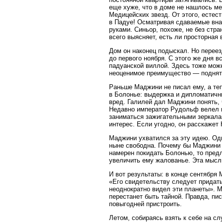
еще хуже, что в доме не нашлось ме
Медицейских звезд. От этого, естес
в Падуе! Осматривая сдаваемые вн
руками. Синьор, похоже, не без стр
всего выясняет, есть ли просторная
Дом он наконец подыскал. Но перее
до первого ноября. С этого же дня в
падуанской виллой. Здесь тоже мож
неоценимое преимущество — поднята
Раньше Маджини не писал ему, а те
в Болонье: выдержка и дипломатичн
вред. Галилей дал Маджини понять, 
Недавно император Рудольф велел вы
заниматься зажигательными зеркалам
интерес. Если угодно, он расскажет 
Маджини ухватился за эту идею. Од
ныне свободна. Почему бы Маджини 
намерен покидать Болонью, то пред
увеличить ему жалованье. Эта мыс
И вот результаты: в конце сентября
«Его свидетельству следует придать 
неоднократно видел эти планеты». М
перестанет быть тайной. Правда, пи
повыгодней пристроить.
Летом, собираясь взять к себе на с