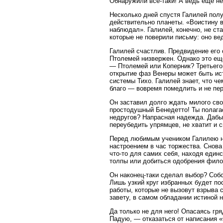
Обнаружили все-таки! А ведь еще н
Несколько дней спустя Галилей полу
действительно планеты. «Воистину в
наблюдал». Галилей, конечно, не ст
которые не поверили письму: оно ве
Галилей счастлив. Предвидение его 
Птолемей низвержен. Однако это еще
— Птолемей или Коперник? Третьего 
открытие фаз Венеры может быть ист
системы Тихо. Галилей знает, что ч
благо — вовремя помедлить и не пе
Он заставил долго ждать милого сво
простодушный Бенедетто! Ты полага
недругов? Напрасная надежда. Дабы 
переубедить упрямцев, не хватит и 
Перед любимым учеником Галилею не
настроением в час торжества. Снова
что-то для самих себя, находя един
толпы или добиться одобрения фило
Он наконец-таки сделал выбор? Собс
Лишь узкий круг избранных будет пос
работы, которые не вызовут взрыва 
завету, в самом обладании истиной 
Да только не для него! Опасаясь гря
Падую, — отказаться от написания «