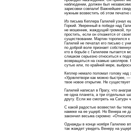
наблюдении, должен был независимо
зарисовки совпали! Важнейшее свид
нужным возвестить об этом печатно
Из письма Кеплера Галилей узнал ещ
Горкий. Уверенный в победе над Гал
не мошенник, жаждущий громкой, пус
простить, если он откажется от свое
существовании. Мартин торопился к 
Галилей не печатал его письмо с ун
по доброй воле признает собственн
кто в борьбе с Галилеем пытается м
слишком серьезно относиться к под
возвращаться на скамью школяров. Н
сутью или, по крайней мере, выброс
Кеплер немало поломал голову над 
«Удовлетвори как можно быстрее, —
твое новое открытие. Не существует 
Галилей написал в Прагу, что анагр
не одна планета, а три отдельных ш
другу. Если же смотреть на Сатурн 
С какой радостью возвестил бы теп
намеке на ее ущерб. Но Венера не д
закончил весьма скромно: «Относите
Однажды в конце ноября Галилею вп
так жаждет увидеть Венеру на ущерб