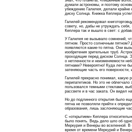
знал, что планеты, «лишенные волос
думали астрономы, и поэтому основ
убеждению Галилея, делали крайне 
диску Солнца. Книжка Кеплера успел
Галилей рекомендовал книготорговц
совету, но, дабы не утруждать себя
Кеплера так и вышло в свет: с доба
У Галилея не вызывало сомнений, чт
пятном. Просто солнечным пятном? Д
появляются какие-то пятна. Они выз
изобретения зрительных труб. Астро
проходящие перед диском Солнца. Эт
о нетленности и неизменяемости неб
пятнами? Невероятно! Куда легче бы
затеняющие часть его поверхности, 
Галилей прекрасно понимал, какую р
перипатетиков. Но это не облегчал
пользовался темными стеклами, выб
рассвете и в час заката. Он видел 
Но до подлинного открытия было ещ
пятна не позволяли прийти к опреде
образования, лишь заслоняющие част
С «открытием» Кеплера относительно
было понять. Ведь дело шло об одно
Меркурия и Венеры во вселенной. В
время от времени Меркурий и Венера