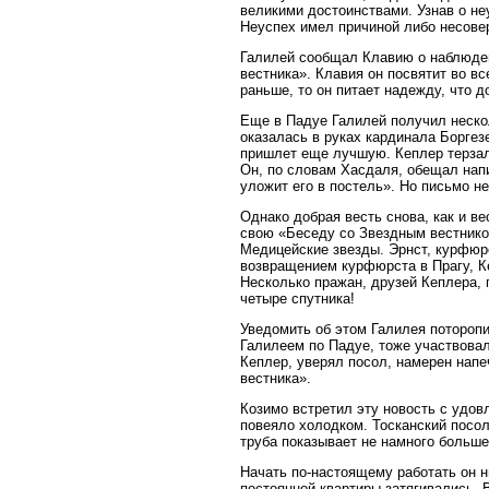
великими достоинствами. Узнав о не
Неуспех имел причиной либо несовер
Галилей сообщал Клавию о наблюден
вестника». Клавия он посвятит во в
раньше, то он питает надежду, что 
Еще в Падуе Галилей получил нескол
оказалась в руках кардинала Боргез
пришлет еще лучшую. Кеплер терзал
Он, по словам Хасдаля, обещал напи
уложит его в постель». Но письмо н
Однако добрая весть снова, как и ве
свою «Беседу со Звездным вестнико
Медицейские звезды. Эрнст, курфюр
возвращением курфюрста в Прагу, К
Несколько пражан, друзей Кеплера,
четыре спутника!
Уведомить об этом Галилея потороп
Галилеем по Падуе, тоже участвовал
Кеплер, уверял посол, намерен напе
вестника».
Козимо встретил эту новость с удов
повеяло холодком. Тосканский посол
труба показывает не намного больше
Начать по-настоящему работать он н
постоянной квартиры затягивались. 