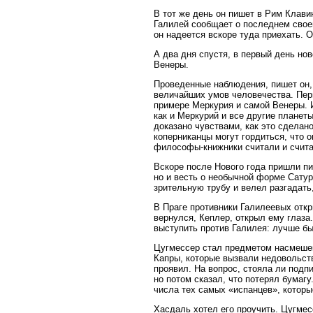
В тот же день он пишет в Рим Клавию
Галилей сообщает о последнем свое
он надеется вскоре туда приехать. 
А два дня спустя, в первый день но
Венеры.
Проведенные наблюдения, пишет он,
величайших умов человечества. Перв
примере Меркурия и самой Венеры. И
как и Меркурий и все другие планет
доказано чувствами, как это сделан
коперниканцы могут гордиться, что 
философы-книжники считали и счит
Вскоре после Нового года пришли п
но и весть о необычной форме Сат
зрительную трубу и велел разгадать,
В Праге противники Галилеевых откр
вернулся, Кеплер, открыл ему глаза
выступить против Галилея: лучше бы
Цугмессер стал предметом насмешек.
Капры, которые вызвали недовольств
проявил. На вопрос, стояла ли подп
но потом сказал, что потерял бумаг
числа тех самых «испанцев», которы
Хасдаль хотел его проучить. Цугмес