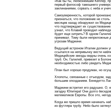
«Как бы ты, любезнейший Кеплер, пр
первый философ тамошнего универси
заклинаниями, сорвать с неба и уни
Самоуверенность, которой пронизано
признаться, что положение не столь
месяцев назад обнаружил он Медицей
что подтверждает их существование.
узнал, что Клавий проводил наблюд
будет еще хитрить? В одном Галилей
принимал. Тому были непреложные до
угрозам Маджини.
Ведущий астроном Италии должен ув
ссылался на непривычку вести наблю
Медицейские звезды видны очень хо
труб. Он, Галилей, привезет в Бол
необходимостью либо увидеть Медиц
План был хорошо продуман, но осущ
Хлопоты, связанные с отъездом, за
большим опозданием. Бенедетто Ланд
Маджини встретил его радушно. О, е
загадку Юпитера! Они долго беседов
математиков Европы. Все это, негод
Когда же пришло время начинать на
из футляра трубу. Небо было затяну