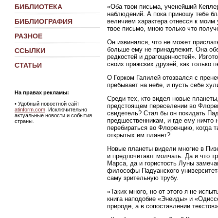
«Оба твои письма, ученейший Кеплер
БИБЛИОТЕКА
наблюдений. А пока приношу тебе бл
величием характера отнесся к моим 
БИБЛИОГРАФИЯ
твое письмо, мною только что получ
РАЗНОЕ
Он извинялся, что не может прислат
больше ему не принадлежит. Она об
ССЫЛКИ
редкостей и драгоценностей». Изгот
своих пражских друзей, как только 
СТАТЬИ
О Горком Галилей отозвался с прене
пребывает на небе, и пусть себе хул
На правах рекламы:
Среди тех, кто видел новые планеты
•
Удобный новостной сайт
предстоящем переселении во Флоренц
atinform.com
. Исключительно
свидетель? Стал бы он покидать Пад
актуальные новости и события
предшественникам, и где ему ничто 
страны.
перебираться во Флоренцию, когда т
открытых им планет?
Новые планеты видели многие в Пиз
и предпочитают молчать. Да и что тр
Марса, да и гористость Луны замеч
философы Падуанского университета 
саму зрительную трубу.
«Таких много, но от этого я не исп
книга наподобие «Энеиды» и «Одиссеи
природе, а в сопоставлении текстов»