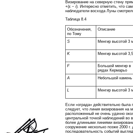
Визирование на северную стену прям
+(ε −
i
). Интересно отметить, что са
наблюдатели восхода Луны смотрели
Таблица 8.4
Обозначения,
Описание
по Тому
S
Менгир высотой 3 
K
Менгир высотой 3,
F
Большой менгир в
рядах Кермарьо
A
Небольшой камень
L
Менгир высотой 3 
Если «ограда» действительно была п
следует, что линия визирования на 
расположенный не очень удачно окол
центральной точкой наблюдений во вр
более длинными линиями визировани
сооружение несколько позже 2000 г.
последовательность событий выгляди