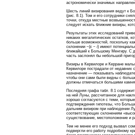
астрономически значимых направлен
Шесть линий визирования ведут к Б
(рис. 8.1). Том и его сотрудники сн
точки, откуда местные возвышенност
следует искать ближние визиры, кот
Результаты этих исследований приве
никаких мегалитических остатков, к
больше возможностей, поскольку каж
склонении −(ε −
i
) имеют потенциаль
ближайший к Большому Менгиру. С д
часть заслонял бы небольшой пригор
Визиры в Кервилоре и Керране малы 
Кервилоре пострадали от недавних с
назначение — показывать наблюдател
чтобы они сами были видны с большо
должны отмечаться большими камня
Последняя графа табл. 8.1 содержит
на ней Луны, рассчитанное для накло
хорошо согласуются с теми, которы
подтверждения гипотезы, что Больш
дальним визиром при наблюдении Лун
соответствующих склонениям «высок
существование, местоположение и р
Тем не менее его подход вызвал сом
подвергли его работу подробному кр