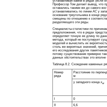
устанавливая камни в рядах (если о
Профессор Том делает вывод, что п
оставались такими же до самого вос
устанавливались по линии
AC
у запа
основание треугольника в конце ряда
смещены по отношению к соответств
разделяющего эти ряды.
Специалисты-статистики по причинам
предположения, что в рядах предста
определяет точную ее длину по данн
метода, который не постулирует сущ
моделей и вычислить их вероятност
столь же вероятных значений, приче
его исследования других памятников
потому существование примерно тако
данных обстоятельствах это вполне 
Таблица 8.2. Схождение каменных ря
Номер
Расстояние по перпенд
ряда
м
у западного конца
x
w
I
0
II
6,6