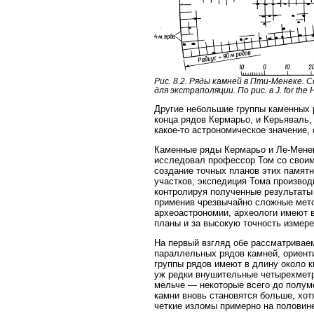
Рис. 8.2. Ряды камней в Пти-Менеке. 
для экстраполяции. По рис. в J. for the
Другие небольшие группы каменных р
конца рядов Кермарьо, и Керьяваль, 
какое-то астрономическое значение,
Каменные ряды Кермарьо и Ле-Менека
исследовал профессор Том со своим
создание точных планов этих памят
участков, экспедиция Тома производ
контролируя полученные результаты
применив чрезвычайно сложные мето
археоастрономии, археологи имеют 
планы и за высокую точность измере
На первый взгляд обе рассматриваем
параллельных рядов камней, ориенти
группы рядов имеют в длину около к
уж редки внушительные четырехметр
мельче — некоторые всего до полуме
камни вновь становятся больше, хот
четкие изломы примерно на половин