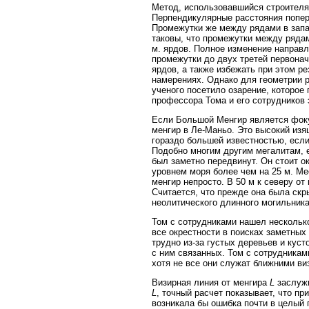
Метод, использовавшийся строителя
Перпендикулярные расстояния попе
Промежутки же между рядами в запад
таковы, что промежутки между рядами
м. ярдов. Полное изменение направл
промежутки до двух третей первонач
ярдов, а также избежать при этом р
намерениях. Однако для геометрии р
ученого посетило озарение, которое
профессора Тома и его сотрудников 
Если Большой Менгир является фоку
менгир в Ле-Маньо. Это высокий изя
гораздо большей известностью, есл
Подобно многим другим мегалитам, ег
был заметно передвинут. Он стоит 
уровнем моря более чем на 25 м. Ме
менгир непросто. В 50 м к северу от
Считается, что прежде она была скр
неолитического длинного могильника
Том с сотрудниками нашел нескольк
все окрестности в поисках заметных
трудно из-за густых деревьев и куст
с ним связанных. Том с сотрудникам
хотя не все они служат ближними ви
Визирная линия от менгира
L
заслужи
L
, точный расчет показывает, что п
возникала бы ошибка почти в целый 