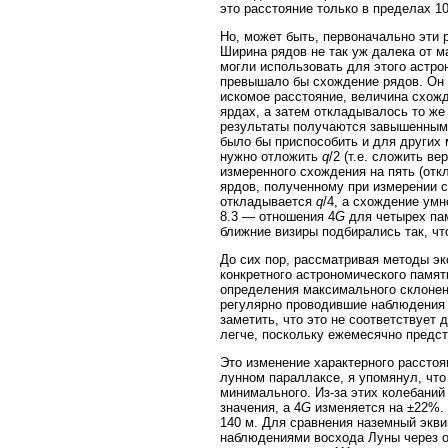
это расстояние только в пределах 10
Но, может быть, первоначально эти 
Ширина рядов не так уж далека от 
могли использовать для этого астро
превышало бы схождение рядов. Он 
искомое расстояние, величина схож
ярдах, а затем откладывалось то же
результаты получаются завышенными
было бы приспособить и для других 
нужно отложить
q
/2 (т.е. сложить в
измеренного схождения на пять (отк
ярдов, полученному при измерении с
откладывается
q
/4, а схождение ум
8.3 — отношения 4
G
для четырех пам
ближние визиры подбирались так, ч
До сих пор, рассматривая методы экс
конкретного астрономического памят
определения максимального склонени
регулярно проводившие наблюдения 
заметить, что это не соответствует
легче, поскольку ежемесячно предс
Это изменение характерного расстоя
лунном параллаксе, я упомянул, чт
минимального. Из-за этих колебаний
значения, а 4
G
изменяется на ±22%. 
140 м. Для сравнения наземный экв
наблюдениями восхода Луны через о