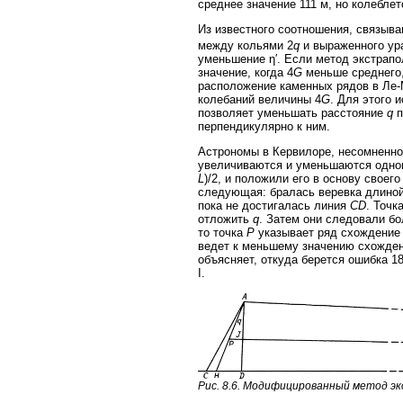
среднее значение 111 м, но колеблетс
Из известного соотношения, связыва
между кольями 2
q
и выраженного ур
уменьшение η′. Если метод экстрапо
значение, когда 4
G
меньше среднего,
расположение каменных рядов в Ле-
колебаний величины 4
G
. Для этого 
позволяет уменьшать расстояние
q
п
перпендикулярно к ним.
Астрономы в Кервилоре, несомненно,
увеличиваются и уменьшаются одновр
L
)/2, и положили его в основу свое
следующая: бралась веревка длиной
пока не достигалась линия
CD
. Точк
отложить
q
. Затем они следовали б
то точка
P
указывает ряд схождение 
ведет к меньшему значению схожде
объясняет, откуда берется ошибка 18%
I.
Рис. 8.6. Модифицированный метод э