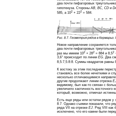
два почти пифагоровых треугольника
гипотенуза. Стороны
AB
,
BC
,
CD
и
D
2
2
585, а 10
+ 22
= 584.
Рис. 8.7. Геометрия рядов в Кермарьо. П
Новое направление сохраняется толь
два почти пифагоровых треугольник
2
2
2
раз мы имеем 10
+ 28
= 884 и 8,5
+
3,6° происходит по линии
EG
. Два с
8,5:7,5:8:8. Суммы квадратов равны 
К востоку за этим последним перест
становясь все более нечеткими и спу
несколько отличающимися направлен
другие продолжают линии отрезка
E
видимому, был как-то связан с бол
увеличило хаотичность восточного к
который, возможно, отмечал истинный
Есть еще ряды или остатки рядов у 
8.7. Однако съемки показали, что р
ряда VII на отрезке
EJ
. Ряд VIII ка
исключено, что его камни были пере