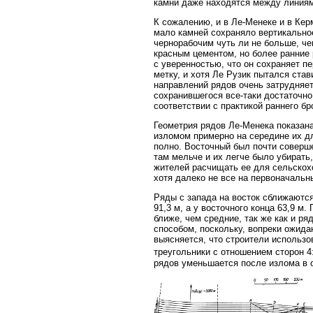
камни даже находятся между линия
К сожалению, и в Ле-Менеке и в Ке
мало камней сохраняло вертикально
чернорабочим чуть ли не больше, ч
красным цементом, но более ранние 
с уверенностью, что он сохраняет п
метку, и хотя Ле Рузик пытался став
направлений рядов очень затрудняе
сохранившегося все-таки достаточно
соответствии с практикой раннего б
Геометрия рядов Ле-Менека показана
изломом примерно на середине их д
полно. Восточный был почти соверше
там мельче и их легче было убирать,
жителей расчищать ее для сельскохо
хотя далеко не все на первоначальн
Ряды с запада на восток сближаются
91,3 м, а у восточного конца 63,9 
ближе, чем средние, так же как и р
способом, поскольку, вопреки ожид
выясняется, что строители использов
треугольники с отношением сторон 4:
рядов уменьшается после излома в о