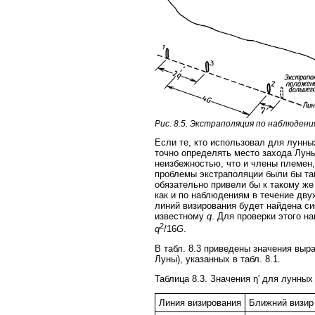
Рис. 8.5. Экстраполяция по наблюдени
Если те, кто использовал для лунн
точно определять место захода Луны
неизбежностью, что и члены племен,
проблемы экстраполяции были бы так
обязательно привели бы к такому же
как и по наблюдениям в течение двух
линий визирования будет найдена си
известному
q
. Для проверки этого н
2
q
/16
G
.
В табл. 8.3 приведены значения вы
Луны), указанных в табл. 8.1.
Таблица 8.3. Значения η′ для лунны
Линия визирования
Ближний визир