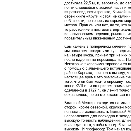
достигала 22,5 м, и, вероятно, до с
почти слившейся с землей насыпи ме
из разновидности гранита, ближайши
своей книге «Круги и стоячие камни»
поблизости, но теперь их скрыло мор
метров. Прав он или нет, но те, кто
то расстояние и поставить вертикал
использованием веревок, рычагов, ч
поразительным инженерным достиже
Сам камень в поперечном сечении пр
мы полагаем, создать четкую вертик
на четыре куска, причем три из них 
после падения не перемещались. Ниж
Некоторые экспериментировали со шт
с помощью сильнейшего встряхивани
районе Карнака, пришел к выводу, ч
настоящее время это объяснение сч
того, что он был кем-то опрокинут с
конце XVII в., и он привлек внимани
сделанном в 1727 г., он лежит точно
сохранилось, но он мог оказаться 
Большой Менгир находится на мален
сторон, кроме северной, окружен мо
полностью использовать Большой Ме
направлениях для восходов и заходов
высокую точность наблюдений, длина
иначе для того, чтобы менгир был в
высоким. И профессор Том начал изу