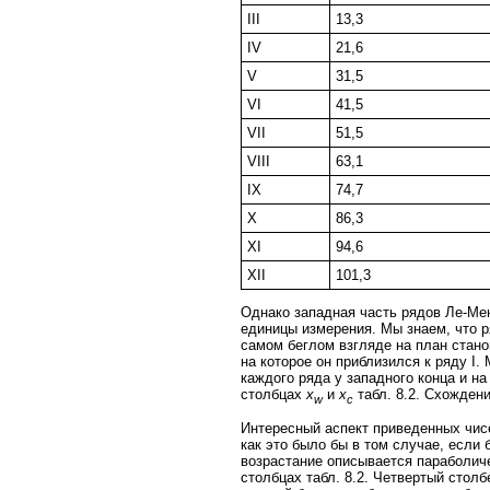
III
13,3
IV
21,6
V
31,5
VI
41,5
VII
51,5
VIII
63,1
IX
74,7
X
86,3
XI
94,6
XII
101,3
Однако западная часть рядов Ле-Ме
единицы измерения. Мы знаем, что ря
самом беглом взгляде на план стано
на которое он приблизился к ряду I
каждого ряда у западного конца и на
столбцах
x
и
x
табл. 8.2. Схожден
w
c
Интересный аспект приведенных чисе
как это было бы в том случае, если
возрастание описывается параболиче
столбцах табл. 8.2. Четвертый стол