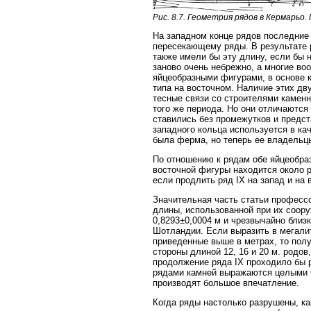
Рис. 8.7. Геометрия рядов в Кермарьо. П
На западном конце рядов последние 
пересекающему ряды. В результате р
также имели бы эту длину, если бы 
заново очень небрежно, а многие во
яйцеобразными фигурами, в основе ко
типа на восточном. Наличие этих дв
тесные связи со строителями каменн
того же периода. Но они отличаются
ставились без промежутков и предст
западного кольца используется в ка
была ферма, но теперь ее владельцы
По отношению к рядам обе яйцеобра
восточной фигуры находится около р
если продлить ряд IX на запад и на 
Значительная часть статьи професс
длины, использованной при их соору
0,8293±0,0004 м и чрезвычайно близк
Шотландии. Если выразить в мегалит
приведенные выше в метрах, то пол
стороны длиной 12, 16 и 20 м. родов
продолжение ряда IX проходило бы р
рядами камней выражаются целыми чи
производят большое впечатление.
Когда ряды настолько разрушены, ка