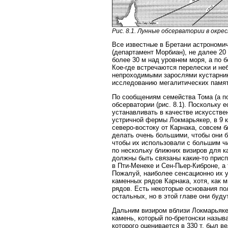
Рис. 8.1. Лунные обсерватории в окр
Все известные в Бретани астрономи
(департамент Морбиан), не далее 20
более 30 м над уровнем моря, а по 
Кое-где встречаются перелески и не
непроходимыми зарослями кустарник
исследованию мегалитических памятн
По сообщениям семейства Тома (а по
обсерватории (рис. 8.1). Поскольку
устанавливать в качестве искусстве
устричной фермы Локмарьякер, в 9 км
северо-востоку от Карнака, совсем 
делать очень большими, чтобы они б
чтобы их использовали с большим ч
по нескольку ближних визиров для 
должны быть связаны какие-то присп
в Пти-Менеке и Сен-Пьер-Киброне, а
Пожалуй, наиболее сенсационно их 
каменных рядов Карнака, хотя, как 
рядов. Есть некоторые основания по
остальных, но в этой главе они буд
Дальним визиром вблизи Локмарьяк
камень, который по-бретонски называ
которого оценивается в 330 т, был 