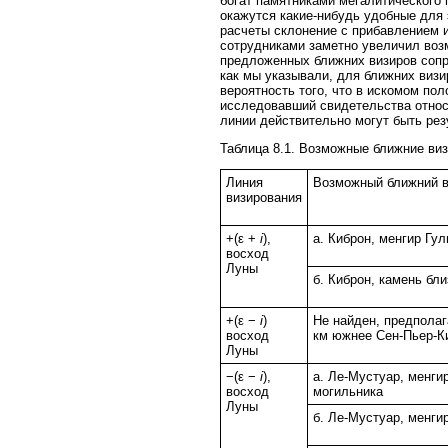
богат памятниками мегалитического 
окажутся какие-нибудь удобные для 
расчеты склонение с прибавлением
сотрудниками заметно увеличил воз
предложенных ближних визиров сопр
как мы указывали, для ближних визи
вероятность того, что в искомом по
исследовавший свидетельства относ
линии действительно могут быть ре
Таблица 8.1. Возможные ближние ви
Линия
Возможный ближний в
визирования
+(ε +
i
),
а. Киброн, менгир Гу
восход
Луны
б. Киброн, камень бл
+(ε −
i
)
Не найден, предполаг
восход
км южнее Сен-Пьер-К
Луны
−(ε −
i
),
а. Ле-Мустуар, менги
восход
могильника
Луны
б. Ле-Мустуар, менги