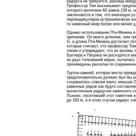
радиуса не требуется, разница межд
Профессор Том высказывает предпол
которого величина 4
G
равна 139 м, 
заключается в том, что еженощно у
перпендикулярна астрономически зн
то каменный веер более или менее 
Однако использование Пти-Менека в
причинам. Он много длиннее, чем тр
G
, а длина Пти-Менека достигает по
которые считают, что профессор Том
линии и утверждают, что их восемь 
Батлера и Патрика не расходятся ве
из двух толкований верно, пытались
произведены раскопки по современн
Группа камней, которая могла прежд
предположительно должен был бы на
сохранилось совсем мало, меньше 2
каменных рядов как будто составляе
вычисленным радиусом каменного се
Льюкис, посетивший этот памятник в 
до 193 м, а в этом случае радиус с