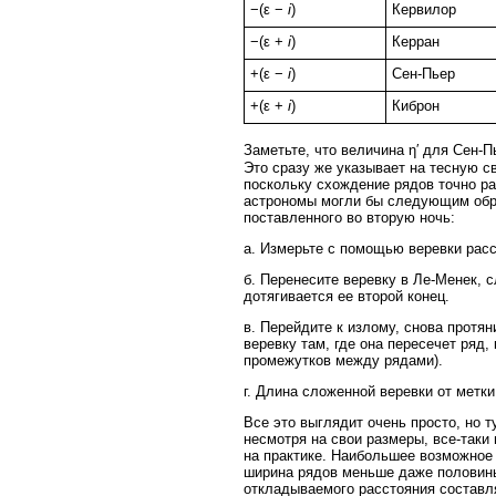
−(ε −
i
)
Кервилор
−(ε +
i
)
Керран
+(ε −
i
)
Сен-Пьер
+(ε +
i
)
Киброн
Заметьте, что величина η′ для Сен-П
Это сразу же указывает на тесную с
поскольку схождение рядов точно р
астрономы могли бы следующим обра
поставленного во вторую ночь:
а. Измерьте с помощью веревки расс
б. Перенесите веревку в Ле-Менек, с
дотягивается ее второй конец.
в. Перейдите к излому, снова протян
веревку там, где она пересечет ряд,
промежутков между рядами).
г. Длина сложенной веревки от метки
Все это выглядит очень просто, но т
несмотря на свои размеры, все-таки
на практике. Наибольшее возможное
ширина рядов меньше даже половины
откладываемого расстояния состав