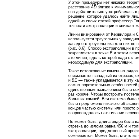
У этой процедуры нет никаких теорет
расстояние
AD
близко к минимальном
она действительно употреблялась в 
решение, которое удалось найти ли
одной из своих статей профессор То
точности экстраполяции и снижает 
Линии визирования от Кервилора и С
используется треугольник у западно
западного треугольника для них не 
(рис. 8.6). Способ экстраполяции в п
закрепляется в точке
B
и затем вере
это линия, вдоль которой надо отло
необходимую для экстраполяции.
Такое истолкование каменных рядов 
описывается западный их отрезок, с
и
BE
— также укладывается в эту кар
самых поразительных особенностей 
единственным назначением было сох
раз короче. Чтобы построить постеп
больших камней. Вся система была б
было предложено никакого объяснени
концов частью системы или просто 
сопровождалось натягивание верево
Но может быть, длина рядов была ва
отрезка до излома равна 456 м и тол
экстраполяции, предложенный профес
сомневается. Может быть, кто-то из 