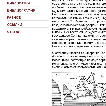
глубокое впечатление даже на самых
БИБЛИОТЕКА
осмотреть эти странные реликвии до
особенно знаменит своими каменными 
БИБЛИОГРАФИЯ
будь там каменных рядов, этот угол
Почти все могильники построены оч
РАЗНОЕ
погребальные камеры Мане-Люд и Ку
могильника Сен-Мишель, на вершине 
ССЫЛКИ
поздненеолитическими узорами, как
поразительным разнообразием, мощн
СТАТЬИ
книги мы их касаться не будем и ука
восходящее Солнце, напоминая в эт
связана скорее с какими-то ритуалам
отношение к точным линиям визиров
Солнцу и Луне среди неолитических 
С астрономической точки зрения бо
бретонского происхождения, как и 
могильники, состоящие из двух верт
могильник, но его лучше избегать, ч
числе) называют кромлехами кольца 