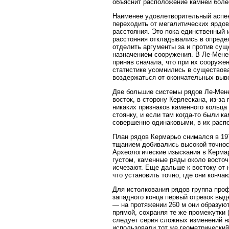
объяснит расположение камней боле
Наименее удовлетворительный аспект
переходить от мегалитических ярдов
расстояния. Это пока единственный 
расстояния откладывались в определ
отделить аргументы за и против сущ
назначением сооружения. В Ле-Менек
приняв сначала, что при их сооруже
статистике усомнились в существова
воздержаться от окончательных выво
Две большие системы рядов Ле-Мене
восток, в сторону Керлескана, из-з
никаких признаков каменного кольца
стоянку, и если там когда-то были к
совершенно одинаковыми, в их расп
План рядов Кермарьо снимался в 197
тщанием добивались высокой точност
Археологические изыскания в Керма
густом, каменные ряды около восточ
исчезают. Еще дальше к востоку от 
что установить точно, где они конча
Для истолкования рядов группа проф
западного конца первый отрезок выд
— на протяжении 260 м они образуют
прямой, сохраняя те же промежутки (
следует серия сложных изменений н
использовали тот же геометрический