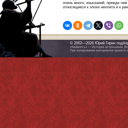
очень много, изысканий, прежде че
относящиеся к эпохе неолита и к ра
© 2002—2026 Юрий Гирин подбо
«Кабинетъ» — История астрономии. Все
При копировании материалов проекта 