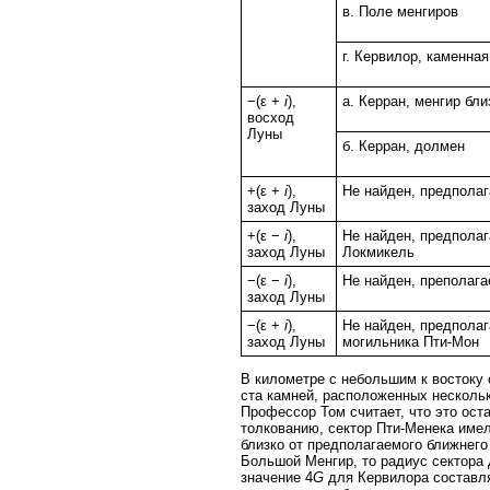
в. Поле менгиров
г. Кервилор, каменная
−(ε +
i
),
а. Керран, менгир бл
восход
Луны
б. Керран, долмен
+(ε +
i
),
Не найден, предполаг
заход Луны
+(ε −
i
),
Не найден, предполаг
заход Луны
Локмикель
−(ε −
i
),
Не найден, преполага
заход Луны
−(ε +
i
),
Не найден, предполаг
заход Луны
могильника Пти-Мон
В километре с небольшим к востоку 
ста камней, расположенных нескольк
Профессор Том считает, что это оста
толкованию, сектор Пти-Менека имел
близко от предполагаемого ближнего
Большой Менгир, то радиус сектора
значение 4
G
для Кервилора составля