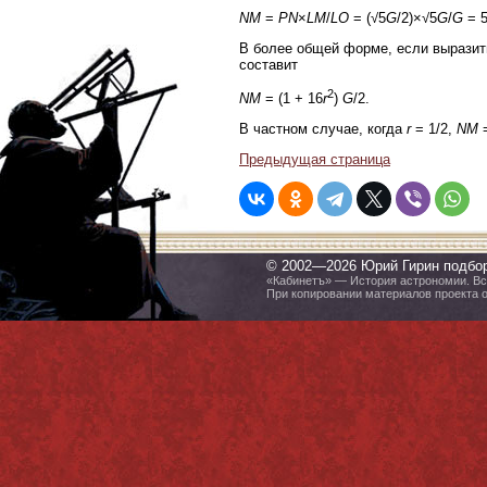
NM
=
PN
×
LM
/
LO
= (√5
G
/2)×√5
G
/
G
= 
В более общей форме, если вырази
составит
2
NM
= (1 + 16
r
)
G
/2.
В частном случае, когда
r
= 1/2,
NM
=
Предыдущая страница
© 2002—2026 Юрий Гирин подбо
«Кабинетъ» — История астрономии. Все
При копировании материалов проекта 