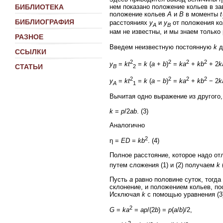
нем показано положение кольев в за
БИБЛИОТЕКА
положение кольев
A
и
B
в моменты
t
БИБЛИОГРАФИЯ
расстояниях
y
и
y
от положения ко
A
B
нам не известны, и мы знаем только 
РАЗНОЕ
Введем неизвестную постоянную
k
д
ССЫЛКИ
2
2
2
2
y
=
kt
=
k
(
a
+
b
)
=
ka
+
kb
+ 2
k
СТАТЬИ
B
2
2
2
2
2
y
=
kt
=
k
(
a
−
b
)
=
ka
+
kb
− 2
k
A
1
Вычитая одно выражение из другого
k
=
p
/2
ab
. (3)
Аналогично
2
η =
ED
=
kb
. (4)
Полное расстояние, которое надо о
путем сложения (1) и (2) получаем
k
Пусть
a
равно половине суток, тогда
склонение, и положением кольев, по
Исключая
k
с помощью уравнения (3
2
G
=
ka
=
ap
/(2
b
) =
p
(
a
/
b
)/2,
2