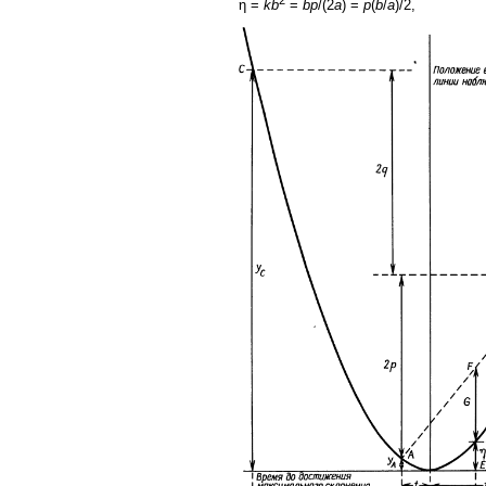
η =
kb
=
bp
/(2
a
) =
p
(
b
/
a
)/2,