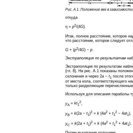
Рис. А.1. Положение вех в зависимост
откуда
2
η =
p
/(4
G
).
Итак, полное расстояние, которое н
что расстояние, которое следует отл
2
G
+ (
p
/4
G
) −
p
.
Экстраполяция по результатам наб
Экстраполяция по результатам набл
(гл. 8). На рис. А.1 показаны полож
склонения и через 2
a
−
t
после этог
1
от места кола, соответствующего на
только разделяющие перечисленные 
Используя для описания параболы 
2
y
=
kt
,
A
1
2
2
2
y
=
k
(2
a
−
t
)
=
k
(4
a
+
t
− 4
at
),
B
1
1
1
2
2
2
y
=
k
(2
a
+
t
)
=
k
(4
a
+
t
+ 4
at
).
C
1
1
1
Путем вычитания получаем