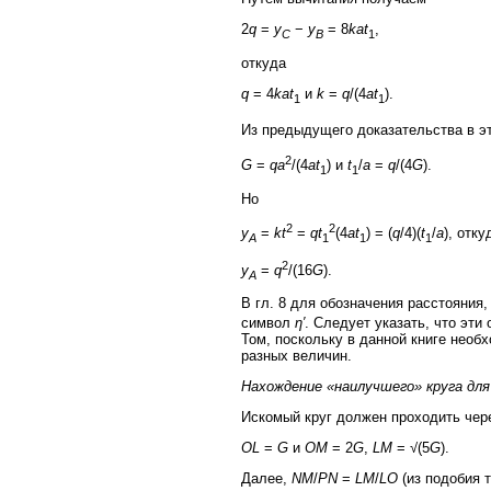
2
q
=
y
−
y
= 8
kat
,
C
B
1
откуда
q
= 4
kat
и
k
=
q
/(4
at
).
1
1
Из предыдущего доказательства в э
2
G
=
qa
/(4
at
) и
t
/
a
=
q
/(4
G
).
1
1
Но
2
2
y
=
kt
=
qt
(4
at
) = (
q
/4)(
t
/
a
), отку
A
1
1
1
2
y
=
q
/(16
G
).
A
В гл. 8 для обозначения расстояния
символ
η′
. Следует указать, что эти
Том, поскольку в данной книге необ
разных величин.
Нахождение «наилучшего» круга для
Искомый круг должен проходить чер
OL
=
G
и
OM
= 2
G
,
LM
= √(5
G
).
Далее,
NM
/
PN
=
LM
/
LO
(из подобия т