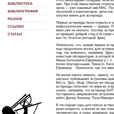
этого необходимы солидные телеско
БИБЛИОТЕКА
имя. При этом имена малым планета
орган — уже знакомый нам МАС. Поэ
БИБЛИОГРАФИЯ
писателей и композиторов, артистов
покупки имени для астероида.
РАЗНОЕ
Первые астероиды были открыты в н
мифологические имена — Церера, Па
ССЫЛКИ
имен уже не хватало, поэтому асте
оставивших добрый след в истории ч
СТАТЬИ
ван Гог, Клэптон (который Эрик).
Любопытно, что, назвав первые аст
еще продолжали искать для астерои
лад: так появились, например, Эдис
известная обсерватория, в которой 
Ивана Антоновича Ефремова) и т. п.
более благозвучными: Пикассо, Кисе
Ефимова)... Любопытно, как эти им
Не желая никого обижать, замечу, ч
научных публикациях астрономы кра
Веста, Эрос, Икар. Обычно же обхо
астероиды получают по мере их откр
узнать, например, что астероид 4147
постарались американские астрономы,
небо» Джона Леннона, Пола Маккарт
В последние годы для поиска астер
резко возросло, и многие их них по
человечества, и тогда, возможно, в