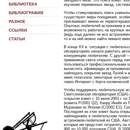
звездного неба. Это поиск комет, и
БИБЛИОТЕКА
изучение переменных звезд, система
Чтобы стимулировать поиск уникальн
БИБЛИОГРАФИЯ
существуют меры поощрения, особен
присваивают имена их первооткрыва
РАЗНОЕ
Опытных любителей астрономии в ка
возможность работать на крупных и
ССЫЛКИ
(ведь еще далеко не все астрономич
то и на ней можно найти немало им
СТАТЬИ
В конце XX в. ситуация с любительс
обсерваториях начали работать авто
конкуренцию любителям. С другой —
приемников света открыло перед лю
пользоваться профессиональными ка
вычислять эфемериды астрономическ
наблюдать покрытия звезд Луной и 
имея телескопа: некоторые энтузиа
через Интернет с борта космическо
Чтобы поддержать любительскую аст
Смитсоновская обсерватория (США) 
открытия комет с 10 июня 2001 г. по
(комета P/2001 Q2), Каору Икейя из
Мураками из Японии (С/2002 Е2), Си
Последняя из этих комет была откр
наблюдениях в любительские телеско
астрономов-любителей из США, Авс
которые им предстоит потратить на 
900 до 10 000 долларов США. В 2009