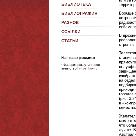
или за г
БИБЛИОТЕКА
территор
Вообще о
БИБЛИОГРАФИЯ
астроном
радиоаст
РАЗНОЕ
сейсмоло
ССЫЛКИ
В прежни
располаг
СТАТЬИ
строят в
Телескоп
стацион
На правах рекламы:
прямоуго
•
Фаворит рекрутинговое
полусфер
агентство
hr-rozhkov.ru
.
защищает
изображе
на отдел
подбираю
приходит
городов 
(рис. 3.
в «компр
климатом
Желатель
момент м
что боль
лучше. В
Австрали