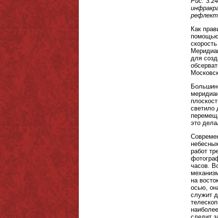
Рис. 3.2
инфракр
рефлект
Как прав
помощью 
скорость
Меридиан
для созд
обсерват
Московск
Большинс
меридиан
плоскост
светило 
перемеща
это дела
Современ
небесных
работ тр
фотограф
часов. В
механизм
на восто
осью, он
служит д
телескоп
наиболее
следит з