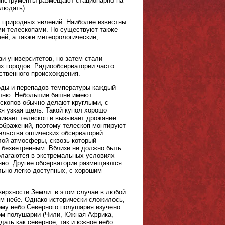
инструменты размещают стационарно на
людать).
 природных явлений. Наиболее известны
ми телескопами. Но существуют также
ей, а также метеорологические,
и университетов, но затем стали
х городов. Радиообсерватории часто
сственного происхождения.
оды и перепадов температуры каждый
ашню. Небольшие башни имеют
скопов обычно делают круглыми, с
 узкая щель. Такой купол хорошо
чивает телескоп и вызывает дрожание
зображений, поэтому телескоп монтируют
ельства оптических обсерваторий
лой атмосферы, сквозь который
 безветренным. Вблизи не должно быть
олагаются в экстремальных условиях
енно. Другие обсерватории размещаются
льно легко доступных, с хорошим
ерхности Земли: в этом случае в любой
м небе. Однако исторически сложилось,
ому небо Северного полушария изучено
ом полушарии (Чили, Южная Африка,
дать как северное, так и южное небо.