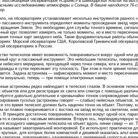
4. Высокогорная обсерватория «Сфинкс» в Швейцарских Альпах на выс
асными исследованиями атмосферы и Солнца. В башне находится 76-
ор.
ило, на обсерваториях устанавливают несколько инструментов разного «
пассажного инструмента определяют моменты прохождения звезд через
 вращения Земли. Это необходимо для службы точного времени, сигналы
ный круг позволяет измерять не только моменты, но и место пересечен
ания точных карт звездного неба. Такие фундаментальные работы обычн
ориях: Морской обсерватории США, Королевской Гринвичской обсервато
ой обсерваториях в России.
тво телескопов имеет возможность поворачиваться вокруг одной или дв
ный круг и пассажный инструмент. Это небольшие телескопы, поворачи
и небесного меридиана, проходящей через точки севера, юга и зенита. Д
дважды в сутки пересекает эту плоскость. При этом в поле зрения теле
ется. Задача астронома — зафиксировать момент и место пересечения
ли визуально, теперь — при помощи электронных камер.
ные астрономы редко наблюдают в телескоп глазом. В основном телес
 объектов или для регистрации их света или спектра с помощью различ
ебуется довольно длительное и чрезвычайно точное сопровождение объе
ирования тусклых (астрономы говорят — слабых) небесных объектов, э
се это время телескоп должен быть нацелен точно на объект. Поэтому, 
а он плавно поворачивается с востока на запад вслед за светилом, ко
к. В принципе достаточно поворачивать телескоп вокруг одной оси, пар
а-то и связана с часовым механизмом. Вторую ось, перпендикулярную ч
ля исходного наведения телескопа на объект вдоль линии север — юг. 
а называют экваториальной монтировкой. Ее используют практически дл
 крупных, для которых более компактной и дешевой оказалась альт-азим
а светилом, поворачиваясь одновременно с переменной скоростью вокру