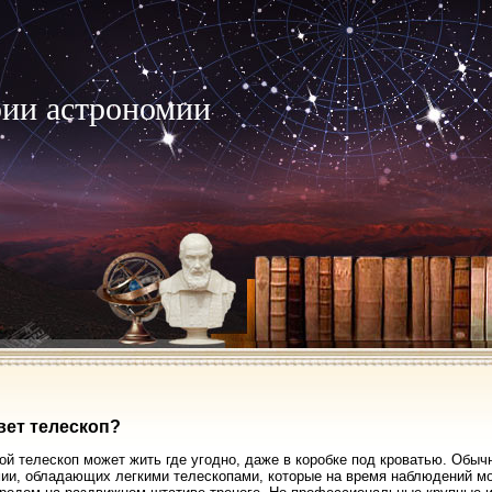
рии астрономии
вет телескоп?
й телескоп может жить где угодно, даже в коробке под кроватью. Обыч
ии, обладающих легкими телескопами, которые на время наблюдений мо