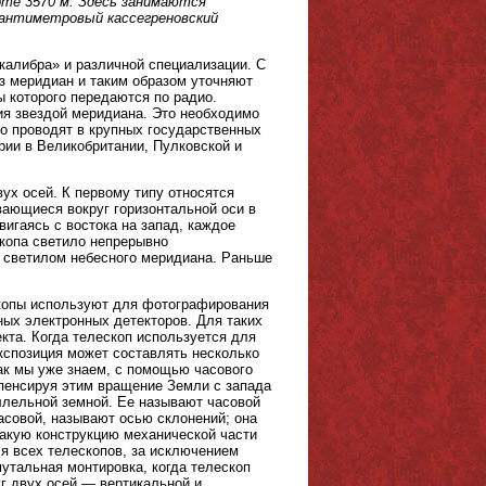
оте 3570 м. Здесь занимаются
сантиметровый кассегреновский
калибра» и различной специализации. С
 меридиан и таким образом уточняют
 которого передаются по радио.
ия звездой меридиана. Это необходимо
о проводят в крупных государственных
рии в Великобритании, Пулковской и
ух осей. К первому типу относятся
вающиеся вокруг горизонтальной оси в
вигаясь с востока на запад, каждое
скопа светило непрерывно
 светилом небесного меридиана. Раньше
копы используют для фотографирования
ных электронных детекторов. Для таких
кта. Когда телескоп используется для
кспозиция может составлять несколько
как мы уже знаем, с помощью часового
мпенсируя этим вращение Земли с запада
аллельной земной. Ее называют часовой
асовой, называют осью склонений; она
Такую конструкцию механической части
я всех телескопов, за исключением
утальная монтировка, когда телескоп
г двух осей — вертикальной и