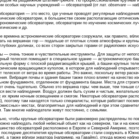
ородом на раздвижном штативе-треноге. Но профессиональные крупные 
ии особых научных учреждений — обсерваторий (от лат.
observare
— наб
бсерватория — это место, где ученые проводят регулярные наблюдения
ические обсерватории, в большинстве своем располагающие оптически
рономические обсерватории, обсерватории по изучению космических луч
гические и др.
е времена астрономические обсерватории сооружали, как правило, вблиз
ать на вершинах гор — подальше от плотных слоев атмосферы и крупны
 глубоких долинах, со всех сторон закрытых горами от радиопомех иску
ы — очень тонкие и чувствительные инструменты. Для защиты от непог
арный телескоп помещают в специальное здание — астрономическую б
льную форму с плоской раздвигающейся крышей, а башни крупных теле
ическим вращающимся куполом, в котором для наблюдений открывается
 телескоп от ветра во время работы. Это важно, поскольку ветер раска
ния. Вибрация почвы и здания башни также плохо влияет на качество и
ьном фундаменте, отделенном от фундамента башни. Места для строит
т очень тщательно. Обычно это вершина горы: чем выше, тем тоньше с
ся вести наблюдения. Воздух должен быть сухим и чистым, желательно
с их ярким ночным освещением и смогом. Некоторые обсерватории расп
24), поэтому там находятся только специалисты, которые работают посм
омиссных» местах, благоприятных для наблюдений и при этом сравните
. Там многие наблюдатели живут постоянно, с семьями.
но, чтобы крупные обсерватории были равномерно распределены по пов
ожно наблюдать любой небесный объект как на северном, так и на южно
шинство обсерваторий расположено в Европе и Северной Америке, поэт
 последние десятилетия крупные обсерватории стали сооружать в Южн
я), а также вблизи экватора (например, на Гавайях), откуда можно наблю