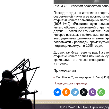
Рис. 4.15. Телескоп-рефрактор раб
Проходят годы, но историю с теорет
современной науки и ее прогностиче
открытии новых элементарных части
(1996, № 9): «Развитие науки происх
ничего общего с романтикой открыт
другие — поточнее его измерить. Ч
интерес вызывают небольшие, но тве
возмущениями движения планеты Уран
поправками к распадам промежуточно
подтвердившемуся в 1995 году».
Думаю, так будет еще не раз. На эт
открытие новых планет или новых с
требование того, чтобы эксперимент 
к случаю.
Примечания
1
. См.: Шихан У., Коллерстром Н., Вафф К. Д
Предыдущая страница
© 2002—2026 Юрий Гирин подбо