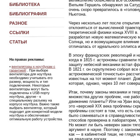
великолепно объяснила все особеннос
БИБЛИОТЕКА
Вильям Гершель обнаружил за Сатур
очень скоро превратилось в «головн
БИБЛИОГРАФИЯ
Ньютона.
Через несколько лет после открытия
РАЗНОЕ
отклоняться от вычисленной траект
теоретической физики конца XVIII в
ССЫЛКИ
разработал новую математическую м
Солнца, но и возмущающее влияние с
СТАТЬИ
отличалась от идеального эллипса 
В эпоху французских революций и н
когда в 1815 г. астрономы сравнили 
На правах рекламы:
защиту небесной механики встал фр
•
вентиляторы к ноутбукам с
В 1821 г. он скрупулезно собрал вс
гарантией!
. При выборе
астрономической точностью» рассчи
вентилятора для ноутбука
необходимо учитывать его
известных на тот момент планет. До
размер, мощность и тип
которая, однако, через 10 лет сове
подключения. Некоторые
вентиляторы могут быть
Итак, почему законы механики и тео
подключены к USB-порту
множества других проблем, «не рабо
ноутбука, другие - к
специальному разъему на
движению планеты? Или на Уран возд
корпусе ноутбука. Важно также
это «версией XIX века проблемы скр
выбрать вентилятор, который
проблемы состоят в том, что есть си
подходит для конкретной модели
было сомневаться в справедливости
ноутбука и обеспечивает
оптимальную работу устройства.
способов проверена в лаборатории, т
Но может ли быть неверен закон тяг
аргумент в науке. Поэтому с законо
как — в кабинетной тиши, не глядя 
на двадцати досках.