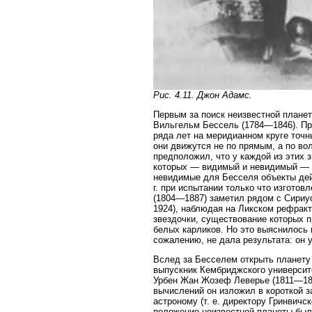
Рис. 4.11. Джон Адамс.
Первым за поиск неизвестной планет
Вильгельм Бессель (1784—1846). Пр
ряда лет на меридианном круге точны
они движутся не по прямым, а по во
предположил, что у каждой из этих 
которых — видимый и невидимый — о
невидимые для Бесселя объекты дей
г. при испытании только что изгото
(1804—1887) заметил рядом с Сириус
1924), наблюдая на Ликском рефракт
звездочки, существование которых 
белых карликов. Но это выяснилось
сожалению, не дала результата: он у
Вслед за Бесселем открыть планету
выпускник Кембриджского университ
Урбен Жан Жозеф Леверье (1811—187
вычислений он изложил в короткой з
астроному (т. е. директору Гринвич
положение неизвестной планеты было