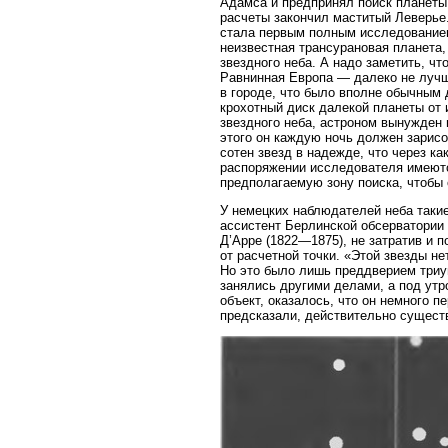
Адамса и предпринял поиск планеты;
расчеты закончил маститый Леверье.
стала первым полным исследованием
неизвестная трансурановая планета
звездного неба. А надо заметить, чт
Равнинная Европа — далеко не лучш
в городе, что было вполне обычным 
крохотный диск далекой планеты от
звездного неба, астроном вынужден
этого он каждую ночь должен зарисо
сотен звезд в надежде, что через к
распоряжении исследователя имеются
предполагаемую зону поиска, чтобы
У немецких наблюдателей неба такие 
ассистент Берлинской обсерватории
Д’Арре (1822—1875), не затратив и 
от расчетной точки. «Этой звезды не
Но это было лишь преддверием триу
занялись другими делами, а под утр
объект, оказалось, что он немного 
предсказали, действительно сущест