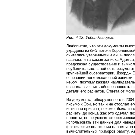
Рис. 4.12. Урбен Леверье.
Любопытно, что эти документы вмес
украдены из библиотеки Королевской
считались утерянными и лишь после 
нашлась и та самая записка Адамса,
предсказал существование и вычисл
неубедительно: в ней есть результа
крупнейшей обсерватории, Джордж Эр
основании легкомысленной записки 
небом, поэтому каждая наблюдательн
сначала выяснить обоснованность п
детали его расчетов. Ответа от мол
Из документа, обнаруженного в 2004
письмо к Эри, но так и не отослал 
истинная причина, похоже, была ина
расчеты до конца (как это сделал п
планеты, но не указал «теоретическ
использовать эти данные для навед
фактические положения планеты на н
вычислительных приборов работу, А