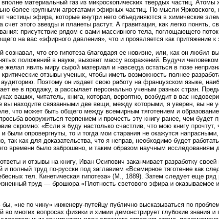
 вполне материальный газ из микроскопических твердых частиц. Атомы 
ьно более крупными агрегатами эфирных частиц. По мысли Ярковского,
т частицы эфира, которые внутри него объединяются в химические эле
а счет этого звезды и планеты растут. А гравитация, как легко понять, 
вания: присутствие рядом с вами массивного тела, поглощающего пото
щего на вас «эфирного давления», что и проявляется как притяжение к
й сознавал, что его гипотеза благодаря ее новизне, или, как он любил 
ятых положений в науке, вызовет массу возражений. Будучи человеком
е желал явить миру сырой материал и навсегда остаться в позе непризн
 критические отзывы ученых, чтобы иметь возможность полнее разработа
аудиторию. Поэтому он издает свою работу на французском языке, наиб
кает ее в продажу, а рассылает персонально ученым разных стран. Пред
руках ваших, читатель, книга, которая, вероятно, возбудит в вас недовер
е вы находите связанными две вещи, между которыми, я уверен, вы не у
ле, что может быть общего между всемирным тяготением и образовани
просьба вооружиться терпением и прочесть эту книгу ранее, чем будет 
вие скромно: «Если я буду настолько счастлив, что мою книгу прочтут, 
 и были опровергнуты, то и тогда мои старания не окажутся напрасными
о, так как для доказательства, что я неправ, необходимо будет работать
го времени было заброшено, и таким образом научным исследованиям д
ответы и отзывы на книгу, Иван Осипович заканчивает разработку своей 
 и полный труд по-русски под заглавием «Всемирное тяготение как сле
ебесных тел. Кинетическая гипотеза» (М., 1889). Затем следует еще ряд
изненный труд — брошюра «Плотность светового эфира и оказываемое 
 бы, «не по чину» инженеру-путейцу публично высказываться по пробл
й во многих вопросах физики и химии демонстрирует глубокие знания и