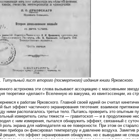
6. Титульный лист второго (посмертного) издания книги Ярковского.
енного астронома эти слова вызывают ассоциацию с массивными звезда
дня теоретики «делают» Вселенную из вакуума, из квинтэссенции, из стру
ернемся к работам Ярковского. Главной своей идеей он считал кинетиче
й был эффект частичного экранирования тяготения: взаимное притяжен
ду ними располагалось третье тело. Пытаясь проверить это опытным п
ельный измеритель силы тяжести — гравитоскоп — и в продолжение нес
водил с ним измерения, пытался обнаружить эффект, связанный с суто
 роль экрана для наблюдателя на ее поверхности. При этом он старалс
ями прибора он фиксировал температуру и давление воздуха. Заметив р
й решил, что эффект экранирования обнаружен, но с выводами не спеш