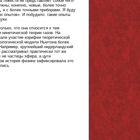
а тяжести не представляет собой чего-
ужны, конечно, новые, более точно
, и с более точными приборами. Я буду
х опытов». И побудило: такие опыты
уки.
лько, что она относится к тем
 кинетической теории газов. На
мали участие корифеи теоретической
нологической модели Ньютона более
Например, крупнейший нидерландский
) рассматривал практически тот же
 не частицы эфира, а цуги
ов история физики зафиксировала это
лись.