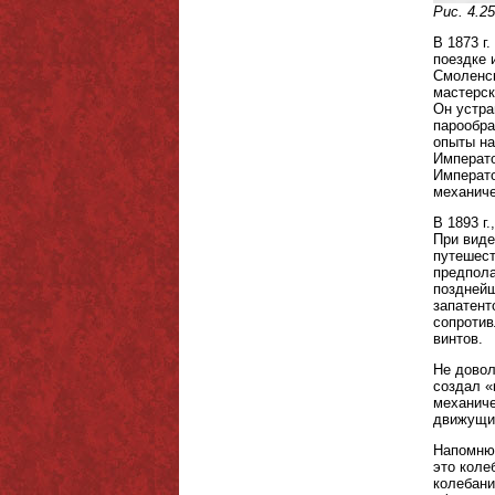
Рис. 4.2
В 1873 г
поездке 
Смоленск
мастерск
Он устра
парообра
опыты на
Императо
Императо
механиче
В 1893 г
При виде
путешест
предпола
позднейш
запатент
сопротив
винтов.
Не довол
создал «
механиче
движущих
Напомню,
это коле
колебани