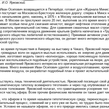
5. И.О. Ярковский.
. Иван Осипович возвращается в Петербург, готовит для «Журнала Минис
и поступает на Московско-Брестскую железную дорогу: сперва в Минск н
 начальником депо, наконец, в 1876 г. в Москву начальником вагонных 
их. В Москве он прослужил около 20 лет, выполнив за это время много 
ивает особые печи для сжигания нечистот, вводит нефтяное отопление 
зователь оригинальной системы. Для сравнения смазочных масел строит
д сопротивлением воздуха движению крыльев (работа напечатана в «Тр
рского общества любителей естествознания»). Принимая активное участ
рского русского технического общества, он делает много интересных д
ской группы.
., во время путешествия в Америку на выставку в Чикаго, Ярковский пере
 громадных волн он задался мыслью использовать их энергию для движ
вия, изготовил модель такого «волнохода», хорошо поясняющую полезно
гал воспользоваться подобным устройством, укрепленным на якоре, для
их изобретений Ярковского интересна его оригинальная ротационная па
ована. Много внимания Иван Осипович уделял и воздухоплаванию; кром
лением воздуха, он разработал подробный план и проект испытательно
ьствуясь лишь технической деятельностью, Ярковский посвящал свой до
кинетическую гипотезу всемирного тяготения» и через год опубликовал е
ское толкование: Ярковский полагал, что гравитационное ускорение тел
ся частиц эфира. Всем прочим физическим явлениям он также дает чис
 что эфиром в то время называли гипотетическую среду, переносящую с
бательный процесс, сомнений ни у кого уже не было, но трудно было пон
я. Условно ее называли эфиром, но о его природе имелись самые разн