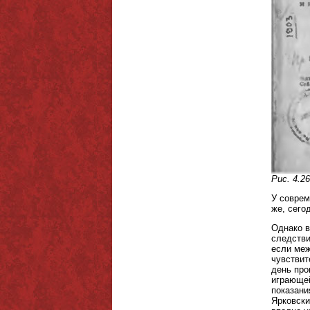
Рис. 4.2
У соврем
же, сего
Однако в
следстви
если меж
чувствит
день про
играющей
показани
Ярковски