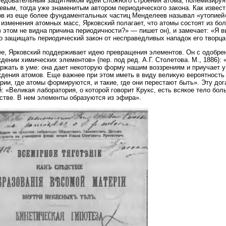
едовательным защитником идеи сложного строения атома, полемизируя 
вым, тогда уже знаменитым автором периодического закона. Как извест
в из еще более фундаментальных частиц Менделеев называл «утопией»
 изменения атомных масс, Ярковский полагает, что атомы состоят из бо
в этом не видна причина периодичности?» — пишет он), и замечает: «Я 
 защищать периодический закон от несправедливых нападок его творца,
е, Ярковский поддерживает идею превращения элементов. Он с одобрен
дении химических элементов» (пер. под ред. А.Г. Столетова. М., 1886):
ржать в уме: она дает некоторую форму нашим воззрениям и приучает 
дения атомов. Еще важнее при этом иметь в виду великую вероятность 
рии, где атомы формируются, и такие, где они перестают быть». Эту до
й: «Великая лаборатория, о которой говорит Крукс, есть всякое тело б
стве. В нем элементы образуются из эфира».