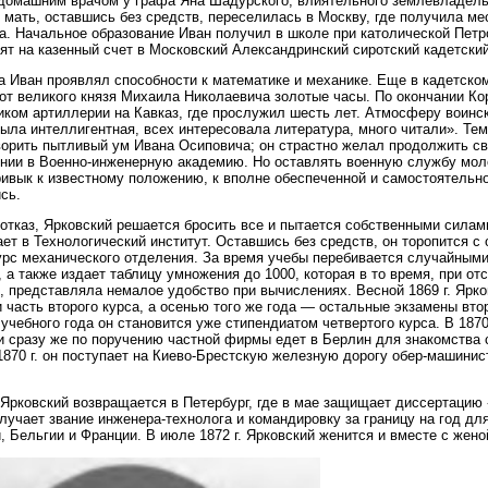
домашним врачом у графа Яна Шадурского, влиятельного землевладельца
о мать, оставшись без средств, переселилась в Москву, где получила ме
а. Начальное образование Иван получил в школе при католической Петр
ят на казенный счет в Московский Александринский сиротский кадетский
а Иван проявлял способности к математике и механике. Еще в кадетском
от великого князя Михаила Николаевича золотые часы. По окончании Ко
ком артиллерии на Кавказ, где прослужил шесть лет. Атмосферу воинск
ыла интеллигентная, всех интересовала литература, много читали». Тем
орить пытливый ум Ивана Осиповича; он страстно желал продолжить св
нии в Военно-инженерную академию. Но оставлять военную службу мол
ривык к известному положению, к вполне обеспеченной и самостоятельн
сь.
отказ, Ярковский решается бросить все и пытается собственными силами
ает в Технологический институт. Оставшись без средств, он торопится с 
урс механического отделения. За время учебы перебивается случайными
, а также издает таблицу умножения до 1000, которая в то время, при о
, представляла немалое удобство при вычислениях. Весной 1869 г. Ярк
и часть второго курса, а осенью того же года — остальные экзамены второ
 учебного года он становится уже стипендиатом четвертого курса. В 1870 
и сразу же по поручению частной фирмы едет в Берлин для знакомства
870 г. он поступает на Киево-Брестскую железную дорогу обер-машинис
. Ярковский возвращается в Петербург, где в мае защищает диссертацию
олучает звание инженера-технолога и командировку за границу на год д
, Бельгии и Франции. В июле 1872 г. Ярковский женится и вместе с женой