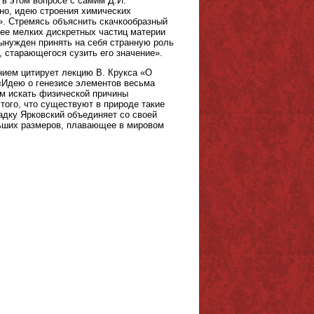
в этом вопросе с самим Д.И.
но, идею строения химических
. Стремясь объяснить скачкообразный
лее мелких дискретных частиц материи
вынужден принять на себя странную роль
 старающегося сузить его значение».
ием цитирует лекцию В. Крукса «О
 «Идею о генезисе элементов весьма
ум искать физической причины
того, что существуют в природе такие
гадку Ярковский объединяет со своей
ольших размеров, плавающее в мировом