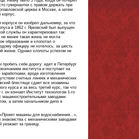
. Ивану было 3 года, когда он потерял
сто гувернантки с правом держать при
опавловской церкви в Москве, а затем
 корпус.
 корпусе он изобрел дальномер, за что
рпуса в 1862 г. Ярковский был выпущен
ой службы он характеризовал так:
 не менее такая жизнь не могла
ое образование и хлопотал о
одому офицеру не хотелось: за шесть
ой жизни. Однако хлопоты успехом не
 пробить себе дорогу: едет в Петербург
окончанием института и поступает на
 заработками, вроде изготовления
тсутствии счетных линеек и механических
овский блестяще сдает все экзамены
го курса и за весь третий курс, так что
г. он кончает Институт технологом 1-го
 с машиностроительными заводами.
том, а затем начальником депо в
 «Проект машины для водоснабжения...»,
ля знакомства с механическими заводами
 уезжает за границу.