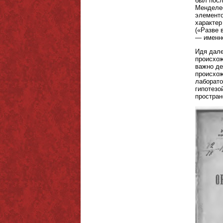
был посл
Менделее
элементо
характер
(«Разве 
— именно
Идя дале
происхож
важно де
происхож
лаборато
гипотезо
простран