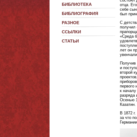
состоял 
БИБЛИОТЕКА
отца. Ег
себе сын
БИБЛИОГРАФИЯ
был прин
С детств
РАЗНОЕ
получил 
прапорщи
ССЫЛКИ
«Среда б
удовлетв
СТАТЬИ
поступле
лет он п
увенчали
Получив 
и поступ
второй к
проектов
приборов
первого 
к началу
разряда 
Осенью 1
Казатин.
В 1872 г
за что п
Германии