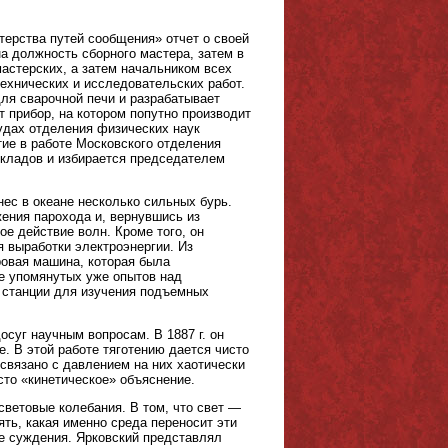
терства путей сообщения» отчет о своей
а должность сборного мастера, затем в
мастерских, а затем начальником всех
технических и исследовательских работ.
для сварочной печи и разрабатывает
 прибор, на котором попутно производит
удах отделения физических наук
ие в работе Московского отделения
окладов и избирается председателем
нес в океане несколько сильных бурь.
ения парохода и, вернувшись из
е действие волн. Кроме того, он
 выработки электроэнергии. Из
ровая машина, которая была
е упомянутых уже опытов над
й станции для изучения подъемных
суг научным вопросам. В 1887 г. он
е. В этой работе тяготению дается чисто
 связано с давлением на них хаотически
то «кинетическое» объяснение.
ветовые колебания. В том, что свет —
ять, какая именно среда переносит эти
ые суждения. Ярковский представлял