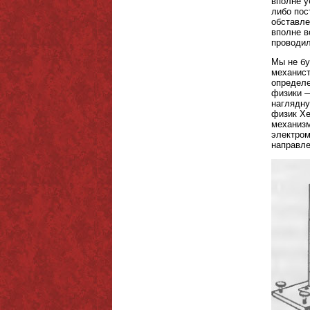
вполне у
либо пос
обставле
вполне в
проводил
Мы не бу
механист
определе
физики —
наглядну
физик Хе
механизм
электром
направле