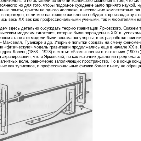
бедительны и не оставили во мне ни малейшего сомнения в том, что сил
тоянного; но для того, чтобы подобное суждение было принято наукой, н
нные опыты, притом не одного человека, а нескольких компетентных лиц
ознагражден, если мое настоящее заявление побудит к производству эти
ись весь XX век как профессиональными учеными, так и любителями на
дем здесь детально обсуждать теорию гравитации Ярковского. Скажем то
ическим моделям тяготения, которые были порождены в XIX в. успехами
нном этапе эти модели были весьма популярны, в их разработке прини
 Максвелл, Пуанкаре и др. Упорные попытки создать на смену феноме
ю «физическую» модель гравитации продолжались еще в начале XX в. 
ндрик Лоренц (1853—1928) в статье «Размышления о тяготении» (1900 г.
 экранирования, что и Ярковский, но как источник давления предполагал
агнитных волн, равномерно заполняющих пространство. Но в конце конц
ние как тупиковое, и профессиональные физики более к нему не обраща