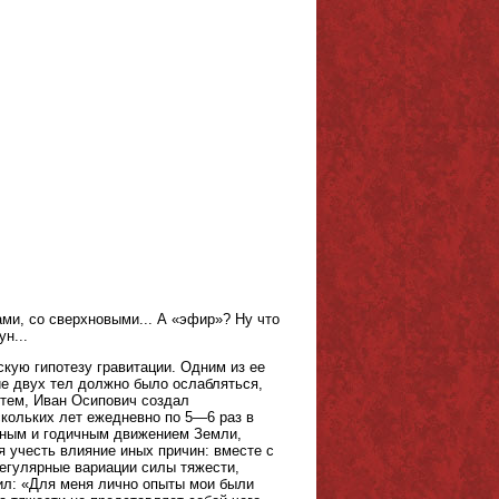
ми, со сверхновыми... А «эфир»? Ну что
н...
скую гипотезу гравитации. Одним из ее
ие двух тел должно было ослабляться,
утем, Иван Осипович создал
кольких лет ежедневно по 5—6 раз в
чным и годичным движением Земли,
я учесть влияние иных причин: вместе с
егулярные вариации силы тяжести,
ил: «Для меня лично опыты мои были