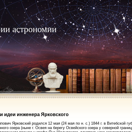
рии астрономии
и идеи инженера Ярковского
пович Ярковский родился 12 мая (24 мая по н. с.) 1844 г. в Витебской гу
ного озера (ныне г. Освея на берегу Освейского озера у северной грани