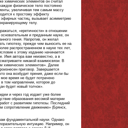
же химических элементов он считал
 каждое физическое тело постоянно
менты, увеличивая тем самым массу
сводится к простому эффекту
к эфирных частиц, вызывает асимметрию
 экранирующему телу.
выражаться, «еретичности» в отношении
 основательным и преданным науке, он
анного гения. Напротив, он желал
ть гипотезу, прежде чем выносить ее на
олее распространенном в науке тех лет,
исловие к этому изданию начинается
ие. Имя автора вам неизвестно, а в
сматриваете никакой взаимосвязи. В
ем химических элементов». Далее
произнесен приговор. Завершается
что она возбудит прения, даже если бы
, мое время не будет потрачено
 в том направлении, которое до
ан будет новый толчок».
идеи и через год издает уже более
дствие образования весомой материи
 работ с развитием гипотезы. Последний
им сопротивление движению» (Брянск,
емам фундаментальной науки. Однако
 поразительную интуицию. Например, он