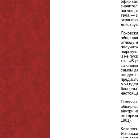
эфир как
значител
поглощае
тела — з
экраниро
действую
Ярковски
общеприн
отнюдь н
получить
широкую 
и не пус
так: «В 
заголовк
самом де
следует 
предисло
мои идеи
бесцельн
настояще
Получив 
обширный
внутри н
его приж
1901).
Казалось
Ярковски