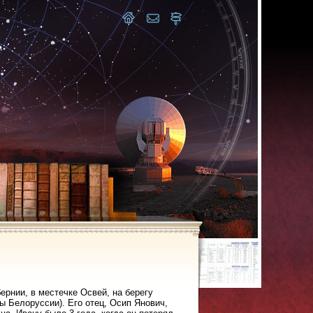
бернии, в местечке Освей, на берегу
цы Белоруссии). Его отец, Осип Янович,