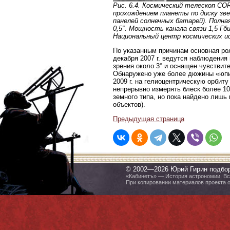
Рис. 6.4. Космический телескоп CO
прохождением планеты по диску звез
панелей солнечных батарей). Полна
0,5″. Мощность канала связи 1,5 Гб
Национальный центр космических иссл
По указанным причинам основная рол
декабря 2007 г. ведутся наблюдения
зрения около 3° и оснащен чувстви
Обнаружено уже более дюжины «юпит
2009 г. на гелиоцентрическую орбит
непрерывно измерять блеск более 10
земного типа, но пока найдено лишь
объектов).
Предыдущая страница
© 2002—2026 Юрий Гирин подбо
«Кабинетъ» — История астрономии. Все
При копировании материалов проекта 