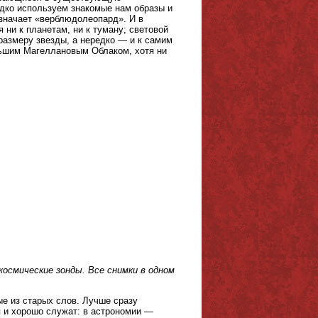
дко используем знакомые нам образы и
начает «верблюдолеопард». И в
ни к планетам, ни к туману; световой
размеру звезды, а нередко — и к самим
льшим Магеллановым Облаком, хотя ни
 космические зонды. Все снимки в одном
ые из старых слов. Лучше сразу
 и хорошо служат: в астрономии —