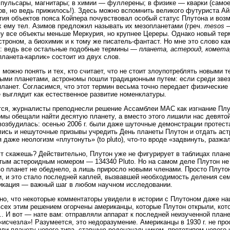
 пульсары, магнитары; в химии — фуллерены; в физике — кварки (самое
ов, но ведь прижилось!). Здесь можно вспомнить великого футуриста А
тия объектов пояса Койпера почувствовал особый статус Плутона и во
 ему тел. Азимов предложил называть их мезопланетами (греч.
mesos
—
пу все объекты меньше Меркурия, но крупнее Цереры. Однако новый тер
строном, а биохимик и к тому же писатель-фантаст. Но мне это слово к
: ведь все остальные подобные термины —
планета, астероид, комета
планета-карлик» состоит из двух слов.
 можно понять и тех, кто считает, что не стоит злоупотреблять новыми 
ыми планетами, астрономы пошли традиционным путем: если среди звезд 
планет. Согласимся, что этот термин весьма точно передает физические 
 выглядит как естественное развитие номенклатуры.
ся, журналисты преподнесли решение Ассамблеи МАС как изгнание Плу
мы обещали найти десятую планету, а вместо этого лишили нас девято
возбудилась: осенью 2006 г. были даже шуточные демонстрации протест
ись и нешуточные призывы учредить День планеты Плутон и отдать аст
 даже неологизм «плутонуть» (to pluto), что-то вроде «задвинуть, разжа
ут скажешь? Действительно, Плутон уже не фигурирует в таблицах плане
тым астероидным номером — 134340 Pluto. Но на самом деле Плутон не 
о планет не обеднело, а лишь приросло новыми членами. Просто Плутон
и, и это стало последней каплей, вызвавшей необходимость деления сем
кация — важный шаг в любом научном исследовании.
о, что некоторые комментаторы увидели в истории с Плутоном даже на
сех этим решением огорчены американцы, которые Плутон открыли, кото
.. И вот — нате вам: отправляли аппарат к последней неизученной план
«исчезла»! Разумеется, это недоразумение. Американцы в 1930 г. не про
ли планету нового типа, ставшую родоначальником, прототипом нового к