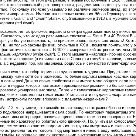
я (светимости). На этой диаграмме, впервые построенной в 1910 г., зв
ие этого красноватый цвет поверхности, разделились на две группы: с о
тью. Поскольку это ясно указывало на различие размеров звезд, их впо
ми» и «карликами». Именно так впервые назвал их Эйнар Герцшпрунг и о
метке «"Giant" and "Dwarf" Stars», опубликованной в 1913 г. в журнале Ob
арлики (red dwarf).
несколько лет астрономов поразили спектры едва заметных спутников дв
 Оказалось, что их едва различимые спутники — Sirius В и 40 Eridani 
орячую белую поверхность, но при этом очень низкую светимость! Хот
X в., но только законы физики, открытые в XX в., помогли понять, что у
 фантастическая плотность. В 1922 г. американский астроном Биллем Л
елыми карликами
(white dwarf). С этого момента «карлики» прочно обосн
ь желтые карлики (в их числе и наше Солнце) и голубые карлики, в се
и, а с недавних пор, как мы знаем, родилось и семейство планет-карлико
нии звезд этот набор терминов трудно назвать удачным. Представляя с
 между ними хотя бы в размерах. Но белые карлики меньше красных кар
 в сотни раз! Да и по своим свойствам они имеют мало общего: если вс
кты, в недрах которых протекают термоядерные реакции, то белые карл
проэволюционировавших звезд. То же и с галактиками: карликовые галак
ям, чем к нормальным галактикам. Учитывая эти неудачи с «карликовым
ть, астрономы попали впросак и с планетами-карликами?
абл. 7.3, мы увидим, что семейство астероидов так разнообразно и неод
о подклассов напрашивается сама собой. По некоторым параметрам это
ьные типы астероидов, различающиеся веществом на их поверхности. Е
нные по характеру их орбитального движения. Но, учитывая колоссальн
ов, естественно хочется поделить их на группы «мертвых» и «живых». 
но астрономы так не говорят. Под мертвыми я имею в виду небольшие 
 глыбы, не обладающие существенными внутренними источниками тепла 