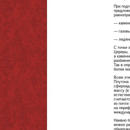
При подг
предложе
равнопра
— каменн
— газовы
— ледяны
С точки 
Цереры, 
а каменн
разбиени
Так в оп
более ма
Всем эти
Плутона 
сфероида
массу (в
естестве
считаютс
из почти
на периф
междунар
Наивно б
можно ра
обнаружи