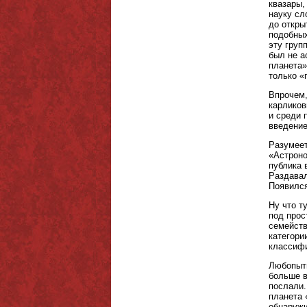
квазары,
науку сл
до откры
подобных
эту груп
был не а
планета»
только «
Впрочем,
карликов
и среди 
введение
Разумеет
«Астроно
публика 
Раздавал
Появился
Ну что т
под прос
семейств
категори
классифи
Любопытн
больше в
послали.
планета 
обнаружи