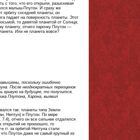
ь с того, что его открыли, разыскивая
шелся малыш-Плутон. И сразу же
т орбиту соседней планеты; он
ега падает на поверхность планеты. Этот
осьмой, то девятой планетой от Солнца;
му планету, отчего парочку Плутон —
ланета. Или не планета вовсе?
 завышены, поскольку ошибочно
уна. После неоднократных переоценок
ь кривую на будущее, то получится,
ника Плутона, Харона, выявил
вался так: планеты типа Земли
ан, Нептун) и Плутон. По мере
7.4), отчего он все сильнее отдалялся
х открытий не произошло, то
 гг. за орбитой Нептуна стали
 что Плутон даже не самый крупный из