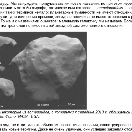
туру. Мы вынуждены придумывать им новые названия, но при этом нере
спомнить хотя бы жирафа, латинское имя которого —
camelopardalis
— оз
ии таких терминов немало: планетарные туманности не имеют отношения 
лужит для измерения времени; звездная величина не имеет отношения к 
 То же и с названиями объектов: маленькую галактику мы называем Бо
этих трех слов не имеет к этой звездной системе прямого отношения.
. Некоторые из астероидов, с которыми к середине 2010 г. сближались
е. Фото: NASA, ESA.
згляд, не стоит давать объектам нового типа названия, сконструированн
ать новые термины. Даже не очень удачные, они успешно закрепляются