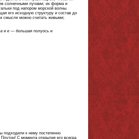
ев солнечными лучами; их форма и
гальки под напором морской волны.
ая его исходную структуру и состав до
ком смысле можно считать живыми;
,
a
и
e
— большая полуось и
ы подходили к нему постепенно.
т Плутон! С момента открытия его всегда