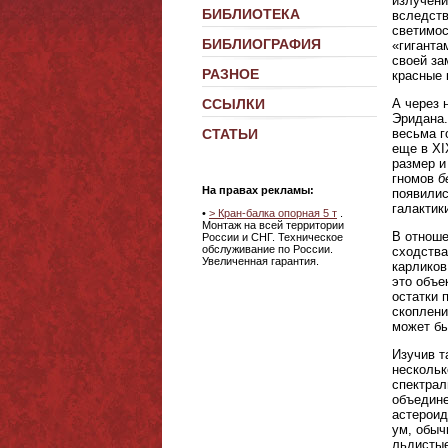
излучени
БИБЛИОТЕКА
вследств
светимос
БИБЛИОГРАФИЯ
«гиганта
своей за
РАЗНОЕ
красные к
А через 
ССЫЛКИ
Эридана.
весьма г
СТАТЬИ
еще в XI
размер и
гномов
б
На правах рекламы:
появилис
галактик
•
> Кран-балка опорная 5 т
.
Монтаж на всей территории
В отноше
России и СНГ. Техническое
обслуживание по России.
сходства
Увеличенная гарантия.
карликов
это объе
остатки 
скоплени
может бы
Изучив т
нескольк
спектрал
объедине
астероид
ум, обыч
льдистые