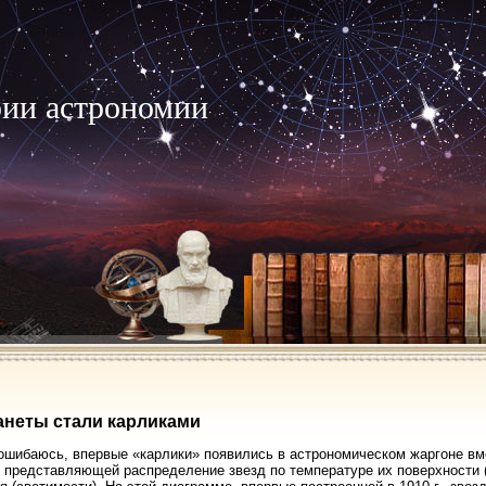
рии астрономии
анеты стали карликами
ошибаюсь, впервые «карлики» появились в астрономическом жаргоне в
 представляющей распределение звезд по температуре их поверхности 