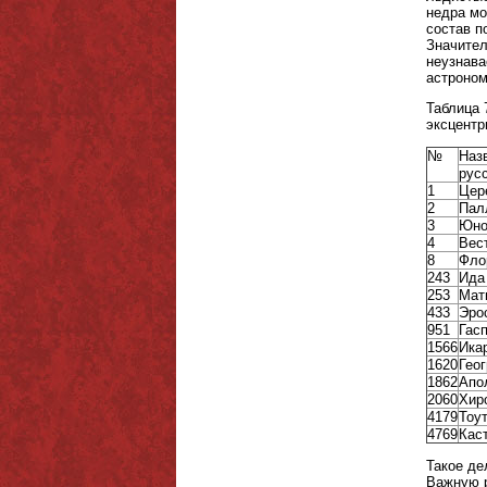
недра мо
состав п
Значител
неузнава
астроном
Таблица 
эксцентр
№
Наз
рус
1
Цер
2
Пал
3
Юно
4
Вес
8
Фло
243
Ида
253
Мат
433
Эро
951
Гас
1566
Ика
1620
Гео
1862
Апо
2060
Хир
4179
Тоу
4769
Кас
Такое де
Важную р