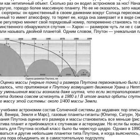
и как нетипичный объект. Сколько раз он водил астрономов за нос! Начат
ругую, гораздо более массивную планету. Но ее не оказалось, зато на
 сюрпризы: он единственный в своем движении вокруг Солнца пересекае
нный то имеет атмосферу, то теряет ее, когда она замерзает и в виде сн
е регулярно меняет свой порядковый номер, попеременно становясь то в
динственного обнаружился спутник — Харон — размером чуть ли не с са
али называть двойной планетой. Одним словом, Плутон — уникальная п
. Оценки массы (черные точки) и размера Плутона первоначально были
галось, что притяжение к Плутону возмущает движение Урана и Непт
у уменьшения массы возникла даже шутка, что если экстраполироват
ета должна совсем исчезнуть в 1980 г.! В итоге анализ орбиты спут
 массу этой системы: около 1/400 массы Земли.
учебнике астрономии состав Солнечной системы до недавних пор описы
й, Венера, Земля и Марс), газовые планеты-гиганты (Юпитер, Сатурн, Ур
ания Плутона оценки его размера и массы становились все меньше (рис. 
ктива планет и приближался к спутникам и астероидам. Но если бы новы
ать для Плутона особый класс было бы чересчур щедро. Однако в 1990-е
ваться и другие небольшие планетки типа Плутона, и когда выяснилось,
шла пора объединить их в самостоятельную подгруппу.