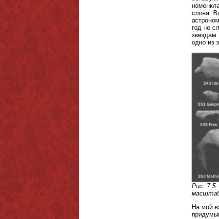
номенкла
слова. В
астроном
год не с
звездам.
одно из 
Рис. 7.5
масштаб
На мой в
придумыв