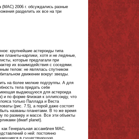
 (МАС) 2006 г. обсуждались разные
ожения разделить их все на три
олное: крупнейшие астероиды типа
е планеты-карлики, хотя и не ледяные,
листы, которые предлагали при
рактер их взаимодействия с соседями.
нным телом: не являлась спутником
рбитальном движении вокруг звезды.
ить на более мелкие подгруппы. А для
обность тела придать себе
 имеющая выдающуюся для астероида
) и по форме близкая к эллипсоиду, что
 пояса только Паллада и Веста
ваты (рис. 7.5), а порой даже состоят
т быть названы планетами. В то же время
у по размеру и массе. Все эти объекты
иками (dwarf planet).
, как Генеральная ассамблея МАС,
дставлений о ней: постоянно
дывающиеся в существующую