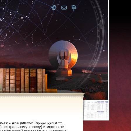
месте с диаграммой Герцшпрунга —
(спектральному классу) и мощности