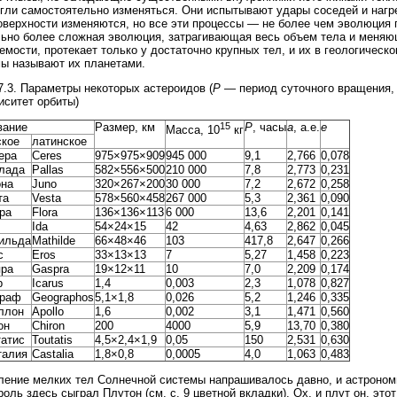
гли самостоятельно изменяться. Они испытывают удары соседей и нагр
оверхности изменяются, но все эти процессы — не более чем эволюция 
ьно более сложная эволюция, затрагивающая весь объем тела и меняющ
емости, протекает только у достаточно крупных тел, и их в геологичес
ы называют их планетами.
7.3. Параметры некоторых астероидов (
Р
— период суточного вращения
иситет орбиты)
вание
Размер, км
15
P
, часы
a
, а.е.
е
Масса, 10
кг
ское
латинское
ера
Ceres
975×975×909
945 000
9,1
2,766
0,078
лада
Pallas
582×556×500
210 000
7,8
2,773
0,231
на
Juno
320×267×200
30 000
7,2
2,672
0,258
та
Vesta
578×560×458
267 000
5,3
2,361
0,090
ра
Flora
136×136×113
6 000
13,6
2,201
0,141
Ida
54×24×15
42
4,63
2,862
0,045
ильда
Mathilde
66×48×46
103
417,8
2,647
0,266
с
Eros
33×13×13
7
5,27
1,458
0,223
пра
Gaspra
19×12×11
10
7,0
2,209
0,174
р
Icarus
1,4
0,003
2,3
1,078
0,827
граф
Geographos
5,1×1,8
0,026
5,2
1,246
0,335
ллон
Apollo
1,6
0,002
3,1
1,471
0,560
он
Chiron
200
4000
5,9
13,70
0,380
татис
Toutatis
4,5×2,4×1,9
0,05
150
2,531
0,630
талия
Castalia
1,8×0,8
0,0005
4,0
1,063
0,483
ление мелких тел Солнечной системы напрашивалось давно, и астроном
оль здесь сыграл Плутон (см. с. 9 цветной вкладки). Ох, и плут он, это