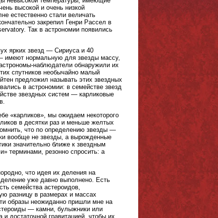
езды невысокой температуры, имеющие
чень высокой и очень низкой
лне естественно стали величать
кончательно закрепил Генри Рассел в
servatory. Так в астрономии появились
ух ярких звезд — Сириуса и 40
В — имеют нормальную для звезды массу,
я астрономы-наблюдатели обнаружили их
 этих спутников необычайно малый
ёйтен предложил называть этих звездных
овались в астрономии: в семействе звезд
мействе звездных систем — карликовые
в.
ебе «карликов», мы ожидаем некоторого
ликов в десятки раз и меньше желтых
помнить, что по определению звезды —
ики вообще не звезды, а вырожденные
тики значительно ближе к звездным
и» терминами, резонно спросить: а
нородно, что идея их деления на
 деление уже давно выполнено. Есть
сть семейства астероидов,
ую разницу в размерах и массах
Эти образы неожиданно пришли мне на
астероиды — камни, булыжники или
и достаточной гравитацией, чтобы их