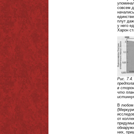
упоминал
совсем д
начались
единстве
плут даж
у него е
Харон ст
Рис. 7.4
предпола
в сторон
что план
истинную
В любом 
(Меркури
исследов
от колле
придумыв
обнаружи
них, при