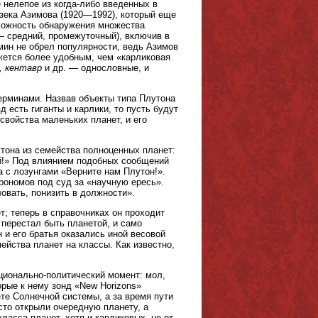
 нелепое из когда-либо введенных в
йзека Азимова (1920—1992), который еще
зможность обнаружения множества
 средний, промежуточный), включив в
мин не обрел популярности, ведь Азимов
ажется более удобным, чем «карликовая
, кентавр
и др. — однословные, и
терминами. Назвав объекты типа Плутона
есть гиганты и карлики, то пусть будут
свойства маленьких планет, и его
тона из семейства полноценных планет:
й!» Под влиянием подобных сообщений
а с лозунгами «Верните нам Плутон!».
рономов под суд за «научную ересь».
ловать, понизить в должности».
т; теперь в справочниках он проходит
перестал быть планетой, и само
 и его братья оказались иной весовой
ейства планет на классы. Как известно,
ционально-политический момент: мол,
рые к нему зонд «New Horizons»
ете Солнечной системы, а за время пути
сто открыли очередную планету, а
ласса планет, хотя и карликовых, но от