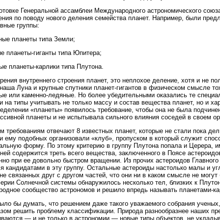
отовке Генеральной ассамблеи Международного астрономического союза
ния по поводу нового деления семейства планет. Например, были предл
вные группы:
ые планеты типа Земли;
е планеты-гиганты типа Юпитера;
е планеты-карлики типа Плутона.
зрения внутреннего строения планет, это неплохое деление, хотя и не п
наша Луна и крупные спутники планет-гигантов в физическом смысле тож
ые или каменно-ледяные. Но более убедительными оказались те специа
и на типы учитывать не только массу и состав вещества планет, но и ха
ределении «планеты» появилось требование, чтобы она не была подчине
ссивной планеты и не испытывала сильного влияния соседей в своем о
м требованиям отвечают 8 известных планет, которые не стали пока дел
и ему подобных организовали «клуб», пропуском в который служит спос
льную форму. По этому критерию в группу Плутона попала и Церера,
 ней содержится треть всего вещества, заключенного в Поясе астероидов
нно при ее довольно быстром вращении. Из прочих астероидов Главного
я кандидатами в эту группу. Остальные астероиды настолько малы и угло
 не связанных друг с другом частей, что они ни в каком смысле не могу
ерии Солнечной системы обнаружилось несколько тел, близких к Плутон
одное сообщество астрономов и решило впредь называть планетами-карл
ыло бы думать, что решением даже такого уважаемого собрания ученых
зом решить проблему классификации. Природа разнообразнее наших пре
ваются — и не только в астрономии — новые типы объектов, не укла