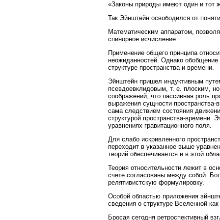
«Законы природы имеют один и тот ж
Так Эйнштейн освободился от понят
Математическим аппаратом, позволя
спинорное исчисление.
Применение общего принципа относи
неожиданностей. Однако обобщение 
структуре пространства и времени.
Эйнштейн пришел индуктивным путем
псевдоевклидовым, т. е. плоским, н
соображений, что пассивная роль пр
выражения сущности пространства-вр
сама следствием состояния движени
структурой пространства-времени. 
уравнениях гравитационного поля.
Для слабо искривленного пространс
переходит в указанное выше уравне
теорий обеспечивается и в этой обла
Теория относительности лежит в осн
счете согласованы между собой. Бол
релятивистскую формулировку.
Особой областью приложения эйнште
сведения о структуре Вселенной как
Бросая сегодня ретроспективный взг