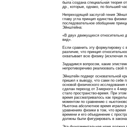
была создана специальная теория от
др., которые, однако, по большей ч
Непреходящей заслугой гения Эйнште
главу угла принцип единства физики
последовательное обобщение принци
Эйнштейна:
«В двух движущихся относительно д
вид».
Если сравнить эту формулировку с 
различие, что принцип относительно
охватывает всю физику (исключая л
Зададимся вопросом, какие эпистем
непротиворечиво реализовать свой п
Эйнштейн подверг основательной кр
пришел к выводу, что сами по себе 
основой физического исследования 
сделан переход от 3-мерного к 4-ме
стало пространство-время. При этом 
время рассматривалось как предель
моментом по сравнению с ньютоновс
Ньютона абсолютное время играло ро
уравнениях физики в том, что врем
времени и его объединение с простр
должны были фигурировать в закон
Эта фундаментальная идея должна б