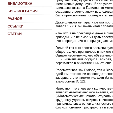
представляют, будто после своего 
БИБЛИОТЕКА
изменивший делу науки. Если учесть
влиявшие также на Галилея, то можн
БИБЛИОГРАФИЯ
создавшего целую эпоху исследовате
была преисполнена последовательно
РАЗНОЕ
Даже слепота не парализовала посто
января 1638 г. он заканчивал словам
ССЫЛКИ
«Так что я не прекращаю даже в охв
СТАТЬИ
природы, и я не смог бы дать своем
очень вредит, ибо оно принуждает м
Галилей как сын своего времени су
обществу, что проявилось и при его 
Однако несомненно, что объективно 
[C 5], «инквизиция осудила Галилея,
пережитков в общественных отношен
Рассматривая как Dialogo, так и Dis
идейном отношении непосредственно
завершать это изложение, хотя бы п
взаимосвязь [C 12].
Известно, что впервые к количестве
аппарат математического анализа, от
(«Математические начала натуральн
труде ему удалось собрать квинтэс
принципиальных основ физического 
физики понятиях пространства и вре