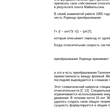
приписать свое собственное относит
в результате опыта Майкельсона.
В своей знаменитой работе 1905 го
честь Лоренца преобразования:
t
′= (
t
−
ux
/
c
²)/ √(1 − (
u
/
c
)²),
которые описывают переход от одной
Когда относительная скорость систе
преобразования Лоренца принимают
а это и есть преобразования Галиле
преемственность между физикой Эйн
последняя вырождается в слишком г
Этот схематический набросок специа
относительности [C 12]. Специальны
ограничивается использованием инер
движения. В течение почти 10 лет Эй
удалось создать свою общую теорию
сущность формулируется в общем п