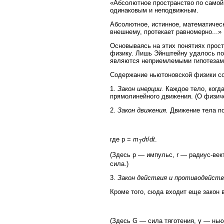
«Абсолютное пространство по самой 
одинаковым и неподвижным.
Абсолютное, истинное, математическ
внешнему, протекает равномерно...»
Основываясь на этих понятиях прост
физику. Лишь Эйнштейну удалось поч
являются неприемлемыми гипотезам
Содержание ньютоновской физики со
1.
Закон инерции.
Каждое тело, когда
прямолинейного движения. (О физиче
2.
Закон движения.
Движение тела по
где p =
m
d
r/
dt
.
T
(Здесь p — импульс, r — радиус-век
сила.)
3.
Закон действия и противодейств
Кроме того, сюда входит еще закон 
(Здесь G — сила тяготения, γ — нью