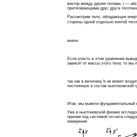
вектор между двумя телами,
r
— абсо
притягивающими друг друга тяготе
Рассмотрим тело, обладающее инер
стороны одной отдельно взятой тя
иначе
Если учесть в этом уравнении выво
зависит от массы этого тела, то мы
так как в величину b не может вход
постоянную в состав ньютоновской 
Итак, мы вывели фундаментальный ф
Уже в ньютоновской физике исследо
причем под системой отсчета следуе
измерения: