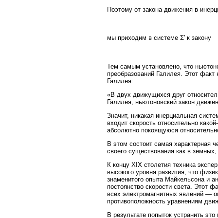
Поэтому от закона движения в инерц
мы приходим в системе Σ′ к закону
Тем самым установлено, что ньютон
преобразований Галилея. Этот факт 
Галилея:
«В двух движущихся друг относител
Галилея, ньютоновский закон движен
Значит, никакая инерциальная систе
входит скорость относительно какой
абсолютно покоящуюся относительно
В этом состоит самая характерная ч
своего существования как в земных,
К концу XIX столетия техника экспер
высокого уровня развития, что физи
знаменитого опыта Майкельсона и ан
постоянство скорости света. Этот ф
всех электромагнитных явлений — о
противоположность уравнениям движ
В результате попыток устранить это