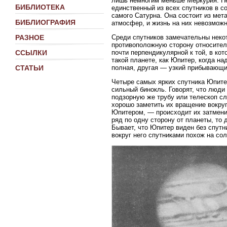
лишь немногим меньше Меркурия. Не
БИБЛИОТЕКА
единственный из всех спутников в с
самого Сатурна. Она состоит из мет
БИБЛИОГРАФИЯ
атмосфер, и жизнь на них невозможна
Среди спутников замечательны неко
РАЗНОЕ
противоположную сторону относитель
почти перпендикулярной к той, в ко
ССЫЛКИ
такой планете, как Юпитер, когда н
полная, другая — узкий прибывающий
СТАТЬИ
Четыре самых ярких спутника Юпитер
сильный бинокль. Говорят, что люди
подзорную же трубу или телескоп с
хорошо заметить их вращение вокруг
Юпитером, — происходит их затмени
ряд по одну сторону от планеты, то 
Бывает, что Юпитер виден без спутн
вокруг него спутниками похож на со