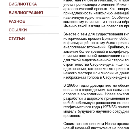
известная гипотеза инвазии, или пр
БИБЛИОТЕКА
учета проникающего влияния Микен (и
археологической ересью. Как говори
БИБЛИОГРАФИЯ
принадлежность каких-либо инвенций
навязчивую идею инвазии. Особенно
РАЗНОЕ
заморскому влиянию, и главным обра
Именно такой взгляд не позволял пр
ССЫЛКИ
Вместе с тем для существования гип
исторических времен Британия
дейс
СТАТЬИ
инфильтраций, поэтому была причина
аналогичных вторжений. Крайнюю, ги
заменил более трезвый и модифицир
влияния восточной цивилизации на е
для такой видоизмененной старой то
строительства Стоунхенджа: «...я п
вдохновение, которое могло привест
некоего мастера или миссии из данн
изображений топора в Стоунхендже в
В 1960-х годах доводы плотно обосн
совпало с зарождением так называе
словом в археологии». Новая археол
разработки и широкого применения н
собой небольшую революцию во всей
геофизического года (1957/58) прив
модель будущего научного сотруднич
временем.
Своим возникновением Новая археоло
новый научный инструмент не повли