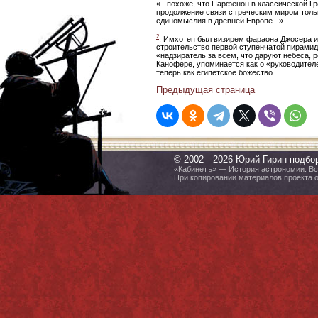
«...похоже, что Парфенон в классической Г
продолжение связи с греческим миром толь
единомыслия в древней Европе...»
2
. Имхотеп был визирем фараона Джосера из
строительство первой ступенчатой пирамиды
«надзиратель за всем, что даруют небеса, р
Канофере, упоминается как о «руководител
теперь как египетское божество.
Предыдущая страница
© 2002—2026 Юрий Гирин подбо
«Кабинетъ» — История астрономии. Все
При копировании материалов проекта 