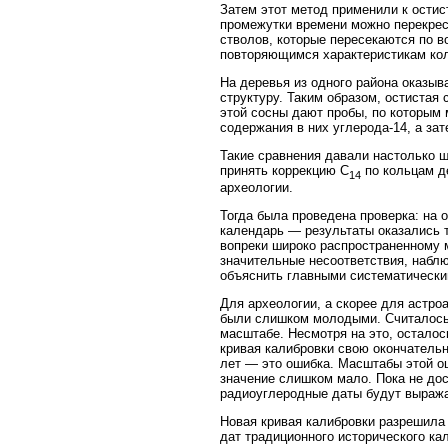
Затем этот метод применили к остис
промежутки времени можно перекрес
стволов, которые пересекаются по в
повторяющимся характеристикам ко
На деревья из одного района оказыв
структуру. Таким образом, остистая
этой сосны дают пробы, по которым 
содержания в них углерода-14, а зат
Такие сравнения давали настолько ш
принять коррекцию C
по кольцам де
14
археологии.
Тогда была проведена проверка: на 
календарь — результаты оказались т
вопреки широко распространенному м
значительные несоответствия, наб
объяснить главными систематически
Для археологии, а скорее для астр
были слишком молодыми. Считалось,
масштабе. Несмотря на это, осталос
кривая калибровки свою окончатель
лет — это ошибка. Масштабы этой ош
значение слишком мало. Пока не до
радиоуглеродные даты будут выража
Новая кривая калибровки разрешила 
дат традиционного исторического ка