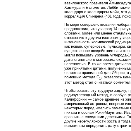
вавилонского правителя Аммисадуга.
Хаммурапи ± столетие. Либби также
календаря с календарем майя, что до
корреляция Спиндена (481 год), похо
По мере совершенствования лаборат
предположил, что углерод-14 присут
словами, более или менее стабильн
отношению к другим изотопам углер
интенсивность космической радиаци
как новые, суперновые, пульсары, к
существенное воздействие на интен
могли повышать уровень углерода-1
даты египетского материала оказал
нелепостью. В то же время даты евр
уже принятыми датами, полученными 
является правильной для Иберии, а
помощью метода C
оказалось ценн
14
этот метод стал считаться сомнител
Чтобы решить эту трудную задачу, п
радиоуглеродный метод, и особую рол
Калифорнии — самое древнее из живы
американский астроном, впервые изо
некоторых пород имелись заметные 
пихтам и соснам Роки-Маунтинз. Изв
сравнить с соседними деревьями. Т
другие нерегулярности роста и тогд
возможным определить дату строите