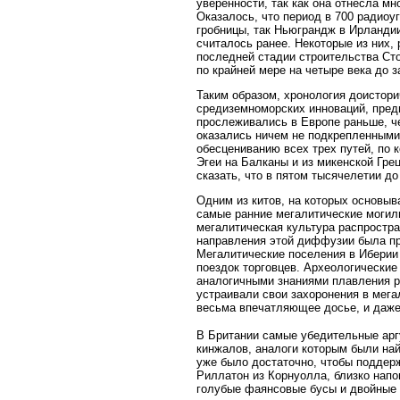
уверенности, так как она отнесла м
Оказалось, что период в 700 радиоу
гробницы, так Ньюграндж в Ирландии
считалось ранее. Некоторые из них,
последней стадии строительства Сто
по крайней мере на четыре века до 
Таким образом, хронология доистори
средиземноморских инноваций, пред
прослеживались в Европе раньше, ч
оказались ничем не подкрепленными.
обесцениванию всех трех путей, по 
Эгеи на Балканы и из микенской Гр
сказать, что в пятом тысячелетии до
Одним из китов, на которых основы
самые ранние мегалитические могиль
мегалитическая культура распростра
направления этой диффузии была пр
Мегалитические поселения в Иберии
поездок торговцев. Археологические
аналогичными знаниями плавления р
устраивали свои захоронения в мега
весьма впечатляющее досье, и даже
В Британии самые убедительные арг
кинжалов, аналоги которым были най
уже было достаточно, чтобы поддер
Риллатон из Корнуолла, близко напо
голубые фаянсовые бусы и двойные 