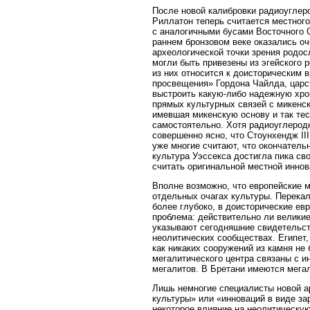
После новой калибровки радиоуглер
Риллатон теперь считается местного
с аналогичными бусами Восточного 
раннем бронзовом веке оказались оч
археологической точки зрения родос
могли быть привезены из эгейского 
из них относится к доисторическим 
просвещения» Гордона Чайлда, царс
выстроить какую-либо надежную хро
прямых культурных связей с микенск
имевшая микенскую основу и так те
самостоятельно. Хотя радиоуглеродн
совершенно ясно, что Стоунхендж II
уже многие считают, что окончатель
культура Уэссекса достигла пика св
считать оригинальной местной инно
Вполне возможно, что европейские м
отдельных очагах культуры. Перека
более глубоко, в доисторические ев
проблема: действительно ли великие
указывают сегодняшние свидетельст
неолитических сообществах. Египет,
как никаких сооружений из камня не
мегалитического центра связаны с 
мегалитов. В Бретани имеются мегал
Лишь немногие специалисты новой ар
культуры» или «инноваций в виде з
некоторое влияние на неолитическу