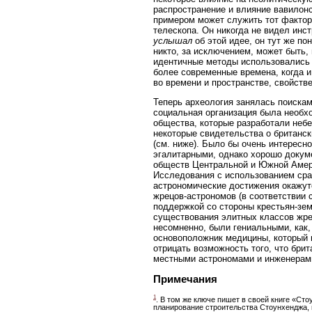
распространение и влияние вавилонс
примером может служить тот фактор
телескопа. Он никогда не видел инс
услышал
об этой идее, он тут же по
никто, за исключением, может быть,
идентичные методы использовались 
более современные времена, когда и
во времени и пространстве, свойств
Теперь археология занялась поиска
социальная организация была необх
общества, которые разработали небе
некоторые свидетельства о британс
(см. ниже). Было бы очень интерес
эгалитарными, однако хорошо докум
обществ Центральной и Южной Амери
Исследования с использованием сра
астрономические достижения окажутс
жрецов-астрономов (в соответствии
поддержкой со стороны крестьян-зем
существования элитных классов жрец
несомненно, были гениальными, как,
основоположник медицины, который 
отрицать возможность того, что бри
местными астрономами и инженерами
Примечания
1
. В том же ключе пишет в своей книге «Ст
планирование строительства Стоунхенджа, 