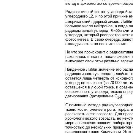
вклад в археологию со времен разра
Радиоактивный изотоп углерода был 
углеродного 12, и по этой причине е
американский ядерный химик. Либби
большое число нейтронов, а когда о
радиоактивный углерод. Либби счита
углерода, который распространяется
фотосинтеза. В свою очередь, живот
откладывается во всех их тканях.
Но что же происходит с радиоактивн
накопилось в тканях, после смерти 
выпускает свои отрицательно заряже
Найденное Либби значение его распа
радиоактивного углерода в любых тк
остается лишь четверть от исходног
углерод не исчезнет (за 70 000 лет 
оставшейся в любой точке, и сравне
современного углерода, можно опред
датирования (датирование C
).
14
С помощью метода радиоуглеродного
ткани, кости, оленьего рога, торфа,
рассказать о его возрасте. Для про
хронологического возраста, но неко
мере совершенствования лабораторн
точностью до нескольких процентов 
вавилонского царя Хаммурапи. Этот