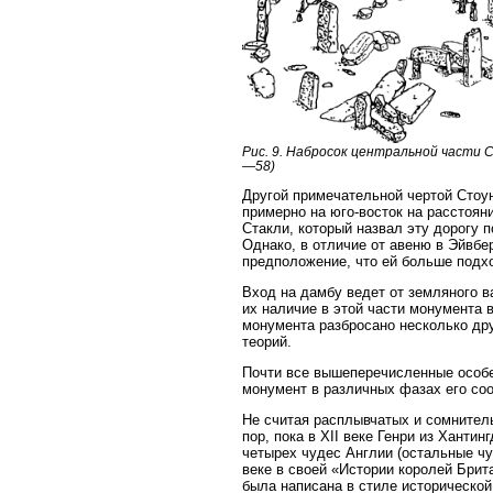
Рис. 9. Набросок центральной части С
—58)
Другой примечательной чертой Стоу
примерно на юго-восток на расстоян
Стакли, который назвал эту дорогу 
Однако, в отличие от авеню в Эйвбе
предположение, что ей больше подх
Вход на дамбу ведет от земляного в
их наличие в этой части монумента 
монумента разбросано несколько дру
теорий.
Почти все вышеперечисленные особе
монумент в различных фазах его со
Не считая расплывчатых и сомнител
пор, пока в XII веке Генри из Ханти
четырех чудес Англии (остальные чу
веке в своей «Истории королей Брит
была написана в стиле историческо