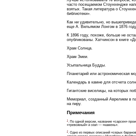
часто посещаемом Стоунхендже напи
взятых. Такая литература о Стоунхе
библиотеки».
Как ни удивительно, но вышепривед
еще А. Вильямом Лонгом в 1876 году
К 1896 году, похоже, больше не ост
опубликованы. Хатчинсон в книге «Д
Храм Солнца.
Храм Змеи.
Усыпальница Будды.
Планетарий или астрономическая мо
Календарь в камне для отсчета солн
Гигантские виселицы, на которых по
Мемориал, созданный Аврелием в па
на пиру.
Примечания
1
. По одной версии, название «сарсен» про
«тревожный» и
stan
— «камень».
2
. Одно из первых описаний «серых баранов
армия стояла лагерем у Марлборо в Файфилд