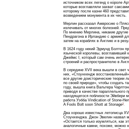
источником всех легенд о короле Ар
которые возглавляли захват саксами
которому после казни 460 представи
возведением монумента в их честь.
Мерлин рассказал Амвросию о Пляск
излечивать от многих болезней. Пре
По мнению Мерлина, никакие другие 
Пендрагона в Ирландию с армией для
затем на кораблях в Англию и в рез
В 1624 году некий Эдмунд Болтон п
языческой королевы, возглавившей к
Джеймс I, который сам очень интере
строений и распространителю в Англ
В середине XVII века вышли в свет 
них, «Стоунхендж восстановленный»,
все другие доисторические теории л
по своей природе», чтобы создать та
году, вышла книга Вальтера Чарлтон
приводя в качестве параллельного п
находящегося поблизости Эйвбери мо
работа Уэбба Vindication of Stone-H
3
A Fools Bolt soon Shott at Stonage
.
Два хорошо известных летописца XVI
Стоунхенджа. Джон Эвелин назвал мо
«Остается только изумляться, как э
аналогичные камни, похоже, можно н