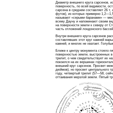
Диаметр внешнего круга сарсенов, и
поверхность, по всей видимости, ост
сарсена в среднем составляет 26 т, 
футов), из которых примерно 1,2—1,
называют «серыми баранами» — мест
всему Дауну и напоминают своим ви
на поверхности земли к северу от С
часть отложений лондонского бассей
Внутри внешнего круга сарсенов рас
составлявших этот круг камней варь
камней, и многих не хватает. Голуб
Ближе к центру монумента стояло пя
поверхностью земли, выстроенных в 
трилит, о чем свидетельствует их на
покоился на их вершинах горизонтал
внешний круг сарсенов. Просвет ме
дюймов), но просвет центрального т
году, четвертый трилит (57—58, сейч
оттаивания мерзлой земли. Пятый тр