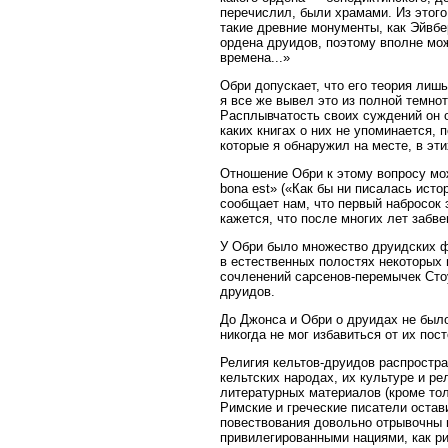
перечислил, были храмами. Из этог
такие древние монументы, как Эйвбе
ордена друидов, поэтому вполне можн
времена...»
Обри допускает, что его теория лишь
я все же вывел это из полной темнот
Расплывчатость своих суждений он 
каких книгах о них не упоминается,
которые я обнаружил на месте, в эт
Отношение Обри к этому вопросу мо
bona est» («Как бы ни писалась исто
сообщает нам, что первый набросок 
кажется, что после многих лет забве
У Обри было множество друидских фа
в естественных полостях некоторых 
сочленений сарсенов-перемычек Сто
друидов.
До Джонса и Обри о друидах не было
никогда не мог избавиться от их пос
Религия кельтов-друидов распростра
кельтских народах, их культуре и ре
литературных материалов (кроме тол
Римские и греческие писатели остав
повествования довольно отрывочны и
привилегированными нациями, как ри