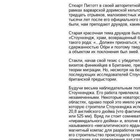
Стюарт Пигготт в своей авторитетно
рамках варварской доримской кельтс
тридцать отрывков, малоизвестных и
тысячи лет после его официального 
были, нам преподают друидов, каким
Старая красочная тема друидов была
«Стоунхендж, храм, возвращенный б
такого рода: «...Должен признаться,
сдержанностью Обри и поэтому твер
а объектом их поклонения был змей.
Стакли, начав свой тезис с убедите
визитов финикийцев в Британию, пр
теории миграции. Но, несмотря на б
последующих исследователей Стоунх
британской предыстории.
Будучи весьма наблюдательным пол
Стоунхенджа. Его работа привлекла 
незамеченными. Некоторые новаторс
областях, однако порой это имело у
которую строители Стоунхенджа исп
20,8 английского дюйма (что фактич
или 525 мм). Вряд ли стоит сомнева
«пирамидального дюйма» и, вполне в
называемого «мегалитического ярда»
магнитный компас для разработки ге
его строительство происходило прим
ориентации для определения дат стр