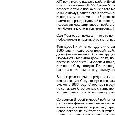
XIX века можно назвать работу Джей
и использование» (1872). Самой бо
возраст, а также назначение этого 
(ошибочному), отнеся его к постримс
ипподромом, он отмечал: «Вероятност
наименее правдоподобной из всех до
позволяли лошадям вновь пробегать 
тем более в милю и три четверти... 
Сам Фергюссон полагал, что это по
победителем в память о резне, опис
Флиндерс Питри, впоследствии став
1880 году и подготовил первый, дей
дюйм (но это не так). В своем труд
монумента было еще доримским, но, 
времена Аврелием Амбросием или д
или возле Стоунхенджа. Питри опре
наклона эклиптики, но эту ошибку п
Вполне резонно было предположить, 
связывающую Стоунхендж и его зага
Блэкет в 1883 году. С тех пор ни од
не связывал Стоунхендж с таинстве
эксцентричности, все эти идеи упря
Со времен Второй мировой войны по
различные фантастические теории п
новая выдвигаемая теория регулярно
новое поколение считает себя умнее
лучше истолковывать те вопросы, ко