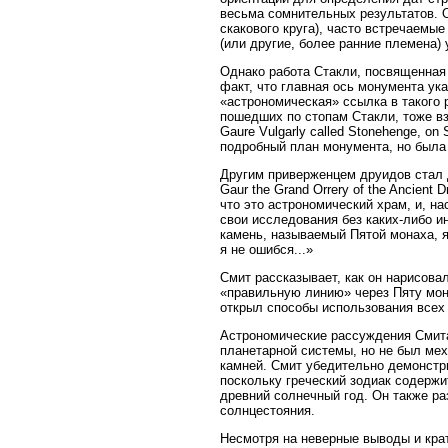
весьма сомнительных результатов. О
скакового круга), часто встречаемы
(или другие, более ранние племена)
Однако работа Стакли, посвященная 
факт, что главная ось монумента ука
«астрономическая» ссылка в такого 
пошедших по стопам Стакли, тоже вз
Gaure Vulgarly called Stonehenge, on 
подробный план монумента, но была
Другим приверженцем друидов стал д
Gaur the Grand Orrery of the Ancien
что это астрономический храм, и, н
свои исследования без каких-либо 
камень, называемый Пятой монаха, я
я не ошибся...»
Смит рассказывает, как он нарисовал
«правильную линию» через Пяту мона
открыл способы использования всех
Астрономические рассуждения Смита
планетарной системы, но не был ме
камней. Смит убедительно демонстри
поскольку греческий зодиак содержит
древний солнечный год. Он также ра
солнцестояния.
Несмотря на неверные выводы и крат