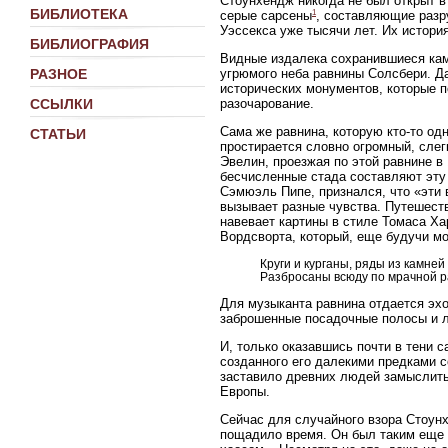
Стоунхендж никогда не был открыт в
БИБЛИОТЕКА
1
серые сарсены
, составляющие разр
Уэссекса уже тысячи лет. Их истори
БИБЛИОГРАФИЯ
Видные издалека сохранившиеся кам
РАЗНОЕ
угрюмого неба равнины Солсбери. Д
исторических монументов, которые 
ССЫЛКИ
разочарование.
Сама же равнина, которую кто-то о
СТАТЬИ
простирается словно огромный, сле
Эвелин, проезжая по этой равнине в 
бесчисленные стада составляют эту 
Сэмюэль Пипе, признался, что «эти
вызывает разные чувства. Путешест
навевает картины в стиле Томаса Х
Вордсворта, который, еще будучи м
Круги и курганы, ряды из камней
Разбросаны всюду по мрачной ра
Для музыканта равнина отдается эх
заброшенные посадочные полосы и л
И, только оказавшись почти в тени 
созданного его далекими предками с
заставило древних людей замыслить,
Европы.
Сейчас для случайного взора Стоун
пощадило время. Он был таким еще в