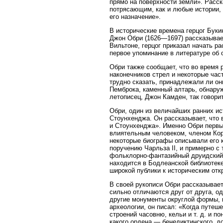
прямо на поверхности земли». Расск
потрясающим, как и любые истории, 
его назначение».
В исторические времена герцог Буки
Джон Обри (1626—1697) рассказывает
Вильтоне, герцог приказал начать ра
первое упоминание в литературе об 
Обри также сообщает, что во время 
наконечников стрел и некоторые час
трудно сказать, принадлежали ли он
Пемброка, каменный алтарь, обнаруж
летописец, Джон Камден, так говорит
Обри, один из величайших ранних и
Стоунхенджа. Он рассказывает, что
и Стоунхенджа». Именно Обри первым
влиятельным человеком, членом Кор
некоторые биографы описывали его к
поручению Чарльза II, и примерно с
фольклорно-фантазийный друидский э
находится в Бодлеанской библиотеке
широкой публики к историческим отк
В своей рукописи Обри рассказывае
сильно отличаются друг от друга, о
другие монументы округлой формы, 
археологии, он писал: «Когда путеш
строений часовню, кельи и т. д. и п
какого ордена — бенедиктинского, д