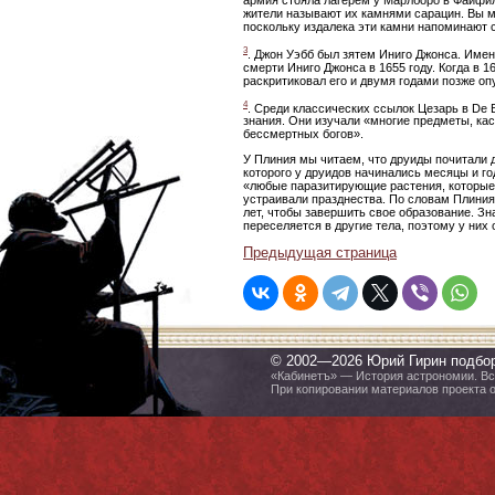
жители называют их камнями сарацин. Вы м
поскольку издалека эти камни напоминают с
3
. Джон Уэбб был зятем Иниго Джонса. Именн
смерти Иниго Джонса в 1655 году. Когда в 
раскритиковал его и двумя годами позже о
4
. Среди классических ссылок Цезарь в De Be
знания. Они изучали «многие предметы, ка
бессмертных богов».
У Плиния мы читаем, что друиды почитали д
которого у друидов начинались месяцы и год
«любые паразитирующие растения, которые
устраивали празднества. По словам Плиния
лет, чтобы завершить свое образование. Зн
переселяется в другие тела, поэтому у них
Предыдущая страница
© 2002—2026 Юрий Гирин подбо
«Кабинетъ» — История астрономии. Все
При копировании материалов проекта 