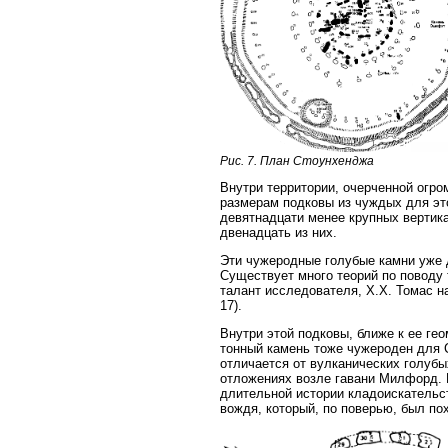
Рис. 7. План Стоунхенджа
Внутри территории, очерченной огром
размерам подковы из чуждых для это
девятнадцати менее крупных вертик
двенадцать из них.
Эти чужеродные голубые камни уже 
Существует много теорий по поводу т
талант исследователя, Х.Х. Томас 
17).
Внутри этой подковы, ближе к ее ге
тонный камень тоже чужероден для 
отличается от вулканических голуб
отложениях возле гавани Милфорд. 
длительной истории кладоискательст
вождя, который, по поверью, был по