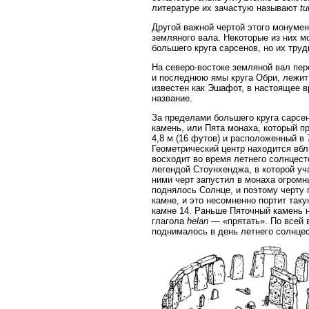
литературе их зачастую называют
tu
Другой важной чертой этого монумен
земляного вала. Некоторые из них мо
большего круга сарсенов, но их труд
На северо-востоке земляной вал пер
и последнюю ямы круга Обри, лежит 
известен как Эшафот, в настоящее 
название.
За пределами большего круга сарсе
камень, или Пята монаха, который 
4,8 м (16 футов) и расположенный в 
Геометрический центр находится вбл
восходит во время летнего солнцест
легендой Стоунхенджа, в которой уч
ними черт запустил в монаха огромн
поднялось Солнце, и поэтому черту 
камне, и это несомненно портит таку
камне 14. Раньше Пяточный камень 
глагола
helan
— «прятать». По всей в
поднималось в день летнего солнце